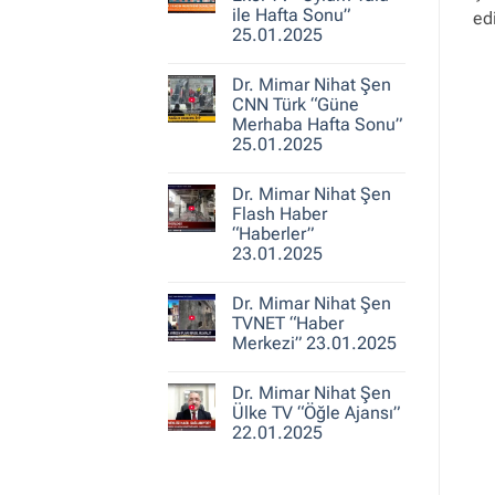
25.01.2025
Nihat
ile Hafta Sonu”
ed
Şen
25.01.2025
A
Haber
Yorum
“Ajans
yok
Hafta
Dr. Mimar Nihat Şen
Dr.
Sonu”
Mimar
CNN Türk “Güne
25.01.2025
Nihat
Merhaba Hafta Sonu”
Şen
25.01.2025
Ekol
TV
Yorum
“Oylum
yok
Talu
Dr. Mimar Nihat Şen
Dr.
ile
Mimar
Flash Haber
Hafta
Nihat
Sonu”
“Haberler”
Şen
25.01.2025
23.01.2025
CNN
Türk
Yorum
“Güne
yok
Merhaba
Dr. Mimar Nihat Şen
Dr.
Hafta
Mimar
TVNET “Haber
Sonu”
Nihat
25.01.2025
Merkezi” 23.01.2025
Şen
Flash
Yorum
Haber
yok
“Haberler”
Dr. Mimar Nihat Şen
Dr.
23.01.2025
Mimar
Ülke TV “Öğle Ajansı”
Nihat
22.01.2025
Şen
TVNET
Yorum
“Haber
yok
Merkezi”
Dr.
23.01.2025