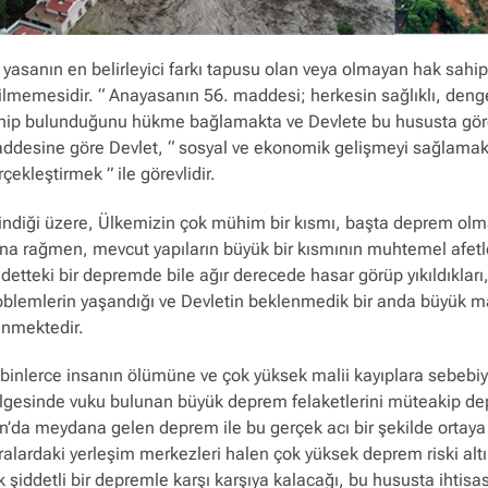
 yasanın en belirleyici farkı tapusu olan veya olmayan hak sahi
ilmemesidir. “ Anayasanın 56. maddesi; herkesin sağlıklı, deng
hip bulunduğunu hükme bağlamakta ve Devlete bu hususta göre
ddesine göre Devlet, “ sosyal ve ekonomik gelişmeyi sağlamak,
çekleştirmek ” ile görevlidir.
lindiği üzere, Ülkemizin çok mühim bir kısmı, başta deprem olmak 
na rağmen, mevcut yapıların büyük bir kısmının muhtemel afetler
ddetteki bir depremde bile ağır derecede hasar görüp yıkıldıkla
oblemlerin yaşandığı ve Devletin beklenmedik bir anda büyük malii
linmektedir.
binlerce insanın ölümüne ve çok yüksek malii kayıplara sebebi
lgesinde vuku bulunan büyük deprem felaketlerini müteakip dep
n’da meydana gelen deprem ile bu gerçek acı bir şekilde ortaya ç
ralardaki yerleşim merkezleri halen çok yüksek deprem riski altı
k şiddetli bir depremle karşı karşıya kalacağı, bu hususta ihtisa