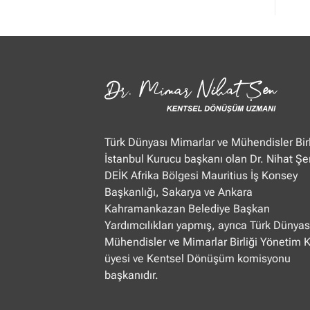
Mimar
Nihat
Şen
Ülke
TV
“Öğle
Ajansı”
22.01.2025
Türk Dünyası Mimarlar ve Mühendisler Birl
İstanbul Kurucu başkanı olan Dr. Nihat Şe
DEİK Afrika Bölgesi Mauritius İş Konsey
Başkanlığı, Sakarya ve Ankara
Kahramankazan Belediye Başkan
Yardımcılıkları yapmış, ayrıca Türk Dünyas
Mühendisler ve Mimarlar Birliği Yönetim 
üyesi ve Kentsel Dönüşüm komisyonu
başkanıdır.