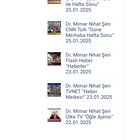
25.01.2025
Nihat
ile Hafta Sonu”
Şen
25.01.2025
A
Haber
Yorum
“Ajans
yok
Hafta
Dr. Mimar Nihat Şen
Dr.
Sonu”
Mimar
CNN Türk “Güne
25.01.2025
Nihat
Merhaba Hafta Sonu”
Şen
25.01.2025
Ekol
TV
Yorum
“Oylum
yok
Talu
Dr. Mimar Nihat Şen
Dr.
ile
Mimar
Flash Haber
Hafta
Nihat
Sonu”
“Haberler”
Şen
25.01.2025
23.01.2025
CNN
Türk
Yorum
“Güne
yok
Merhaba
Dr. Mimar Nihat Şen
Dr.
Hafta
Mimar
TVNET “Haber
Sonu”
Nihat
25.01.2025
Merkezi” 23.01.2025
Şen
Flash
Yorum
Haber
yok
“Haberler”
Dr. Mimar Nihat Şen
Dr.
23.01.2025
Mimar
Ülke TV “Öğle Ajansı”
Nihat
22.01.2025
Şen
TVNET
Yorum
“Haber
yok
Merkezi”
Dr.
23.01.2025