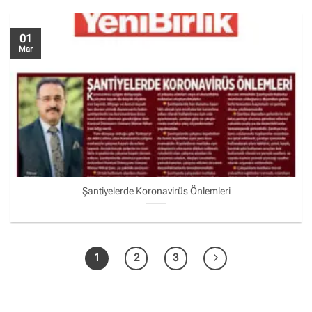
01
Mar
Şantiyelerde Koronavirüs Önlemleri
1
2
3