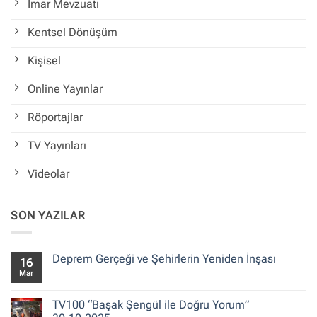
İmar Mevzuatı
Kentsel Dönüşüm
Kişisel
Online Yayınlar
Röportajlar
TV Yayınları
Videolar
SON YAZILAR
Deprem Gerçeği ve Şehirlerin Yeniden İnşası
16
Mar
Yorum
yok
Deprem
Gerçeği
TV100 “Başak Şengül ile Doğru Yorum”
ve