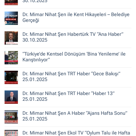
30.10.2025
Şehirlerin
Yeniden
Yorum
İnşası
yok
Dr. Mimar Nihat Şen ile Kent Hikayeleri – Belediye
TV100
“Başak
Gerçeği
Şengül
ile
Yorum
Doğru
yok
Dr. Mimar Nihat Şen Habertürk TV “Ana Haber”
Yorum”
Dr.
30.10.2025
Mimar
30.10.2025
Nihat
Şen
Yorum
ile
yok
“Türkiye’de Kentsel Dönüşüm ‘Bina Yenileme’ ile
Kent
Dr.
Hikayeleri
Mimar
Karıştırılıyor”
–
Nihat
Belediye
Şen
Yorum
Gerçeği
Habertürk
yok
Dr. Mimar Nihat Şen TRT Haber “Gece Bakışı”
TV
“Türkiye’de
“Ana
Kentsel
25.01.2025
Haber”
Dönüşüm
30.10.2025
‘Bina
Yorum
Yenileme’
yok
Dr. Mimar Nihat Şen TRT Haber “Haber 13”
ile
Dr.
Karıştırılıyor”
Mimar
25.01.2025
Nihat
Şen
Yorum
TRT
yok
Dr. Mimar Nihat Şen A Haber “Ajans Hafta Sonu”
Haber
Dr.
“Gece
Mimar
25.01.2025
Bakışı”
Nihat
25.01.2025
Şen
Yorum
TRT
yok
Dr. Mimar Nihat Şen Ekol TV “Oylum Talu ile Hafta
Haber
Dr.