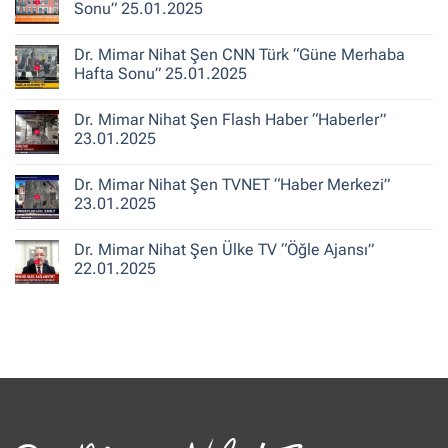
“Haber
Mimar
Sonu” 25.01.2025
13”
Nihat
25.01.2025
Şen
Yorum
A
yok
Dr. Mimar Nihat Şen CNN Türk “Güne Merhaba
Haber
Dr.
“Ajans
Mimar
Hafta Sonu” 25.01.2025
Hafta
Nihat
Sonu”
Şen
Yorum
25.01.2025
Ekol
yok
Dr. Mimar Nihat Şen Flash Haber “Haberler”
TV
Dr.
“Oylum
Mimar
23.01.2025
Talu
Nihat
ile
Şen
Yorum
Hafta
CNN
yok
Dr. Mimar Nihat Şen TVNET “Haber Merkezi”
Sonu”
Türk
Dr.
25.01.2025
“Güne
Mimar
23.01.2025
Merhaba
Nihat
Hafta
Şen
Yorum
Sonu”
Flash
yok
Dr. Mimar Nihat Şen Ülke TV “Öğle Ajansı”
25.01.2025
Haber
Dr.
“Haberler”
Mimar
22.01.2025
23.01.2025
Nihat
Şen
Yorum
TVNET
yok
“Haber
Dr.
Merkezi”
Mimar
23.01.2025
Nihat
Şen
Ülke
TV
“Öğle
Ajansı”
22.01.2025