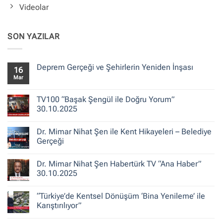
Videolar
SON YAZILAR
Deprem Gerçeği ve Şehirlerin Yeniden İnşası
16
Mar
Yorum
yok
Deprem
Gerçeği
TV100 “Başak Şengül ile Doğru Yorum”
ve
30.10.2025
Şehirlerin
Yeniden
Yorum
İnşası
yok
Dr. Mimar Nihat Şen ile Kent Hikayeleri – Belediye
TV100
“Başak
Gerçeği
Şengül
ile
Yorum
Doğru
yok
Dr. Mimar Nihat Şen Habertürk TV “Ana Haber”
Yorum”
Dr.
30.10.2025
Mimar
30.10.2025
Nihat
Şen
Yorum
ile
yok
“Türkiye’de Kentsel Dönüşüm ‘Bina Yenileme’ ile
Kent
Dr.
Hikayeleri
Mimar
Karıştırılıyor”
–
Nihat
Belediye
Şen
Yorum
Gerçeği
Habertürk