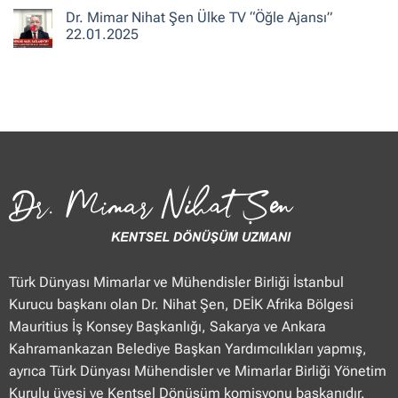
Sonu”
Flash
yok
Dr. Mimar Nihat Şen Ülke TV “Öğle Ajansı”
25.01.2025
Haber
Dr.
“Haberler”
Mimar
22.01.2025
23.01.2025
Nihat
Şen
Yorum
TVNET
yok
“Haber
Dr.
Merkezi”
Mimar
23.01.2025
Nihat
Şen
Ülke
TV
“Öğle
Ajansı”
22.01.2025
Türk Dünyası Mimarlar ve Mühendisler Birliği İstanbul
Kurucu başkanı olan Dr. Nihat Şen, DEİK Afrika Bölgesi
Mauritius İş Konsey Başkanlığı, Sakarya ve Ankara
Kahramankazan Belediye Başkan Yardımcılıkları yapmış,
ayrıca Türk Dünyası Mühendisler ve Mimarlar Birliği Yönetim
Kurulu üyesi ve Kentsel Dönüşüm komisyonu başkanıdır.