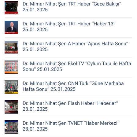
yok
Dr. Mimar Nihat Şen TRT Haber “Gece Bakışı”
TV
“Türkiye’de
“Ana
Kentsel
25.01.2025
Haber”
Dönüşüm
30.10.2025
‘Bina
Yorum
Yenileme’
yok
Dr. Mimar Nihat Şen TRT Haber “Haber 13”
ile
Dr.
Karıştırılıyor”
Mimar
25.01.2025
Nihat
Şen
Yorum
TRT
yok
Dr. Mimar Nihat Şen A Haber “Ajans Hafta Sonu”
Haber
Dr.
“Gece
Mimar
25.01.2025
Bakışı”
Nihat
25.01.2025
Şen
Yorum
TRT
yok
Dr. Mimar Nihat Şen Ekol TV “Oylum Talu ile Hafta
Haber
Dr.
“Haber
Mimar
Sonu” 25.01.2025
13”
Nihat
25.01.2025
Şen
Yorum
A
yok
Dr. Mimar Nihat Şen CNN Türk “Güne Merhaba
Haber
Dr.
“Ajans
Mimar
Hafta Sonu” 25.01.2025
Hafta
Nihat
Sonu”
Şen
Yorum
25.01.2025
Ekol
yok
Dr. Mimar Nihat Şen Flash Haber “Haberler”
TV
Dr.
“Oylum
Mimar
23.01.2025
Talu
Nihat
ile
Şen
Yorum
Hafta
CNN
yok
Dr. Mimar Nihat Şen TVNET “Haber Merkezi”
Sonu”
Türk
Dr.
25.01.2025
“Güne
Mimar
23.01.2025
Merhaba
Nihat
Hafta
Şen
Yorum