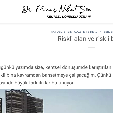
AKTÜEL
,
BASIN
,
GAZETE VE DERGI HABERLE
Riskli alan ve riskli 
günkü yazımda size, kentsel dönüşümde karıştırılan i
skli bina kavramdan bahsetmeye çalışacağım. Çünkü sü
asında büyük farklılıklar bulunuyor.