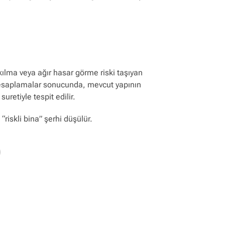
ılma veya ağır hasar görme riski taşıyan
n hesaplamalar sonucunda, mevcut yapının
uretiyle tespit edilir.
riskli bina” şerhi düşülür.