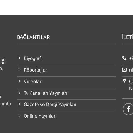
BAĞLANTILAR
İLET
Biyografi
+
iği
n,
Röportajlar
n
Videolar
Ç
N
Tv Kanalları Yayınları
ı
Kurulu
Gazete ve Dergi Yayınları
Online Yayınları