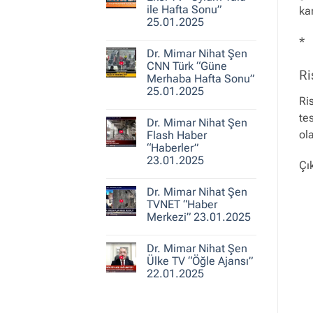
25.01.2025
Nihat
ile Hafta Sonu”
ka
Şen
25.01.2025
A
Haber
Yorum
“Ajans
*
yok
Hafta
Dr. Mimar Nihat Şen
Dr.
Sonu”
Mimar
CNN Türk “Güne
25.01.2025
Ri
Nihat
Merhaba Hafta Sonu”
Şen
25.01.2025
Ekol
Ri
TV
Yorum
“Oylum
yok
te
Talu
Dr. Mimar Nihat Şen
Dr.
ile
Mimar
ol
Flash Haber
Hafta
Nihat
Sonu”
“Haberler”
Şen
25.01.2025
23.01.2025
CNN
Çı
Türk
Yorum
“Güne
yok
Merhaba
Dr. Mimar Nihat Şen
Dr.
Hafta
Mimar
TVNET “Haber
Sonu”
Nihat
25.01.2025
Merkezi” 23.01.2025
Şen
Flash
Yorum
Haber
yok
“Haberler”
Dr. Mimar Nihat Şen
Dr.
23.01.2025
Mimar
Ülke TV “Öğle Ajansı”
Nihat
22.01.2025
Şen
TVNET
Yorum
“Haber
yok
Merkezi”
Dr.
23.01.2025