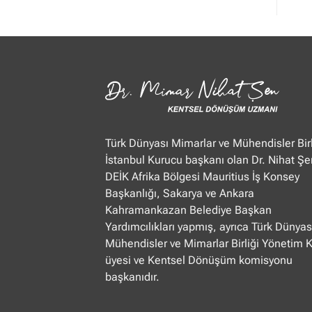
Mimar
Nihat
Şen
Ülke
TV
“Öğle
Ajansı”
22.01.2025
Türk Dünyası Mimarlar ve Mühendisler Birl
İstanbul Kurucu başkanı olan Dr. Nihat Şe
DEİK Afrika Bölgesi Mauritius İş Konsey
Başkanlığı, Sakarya ve Ankara
Kahramankazan Belediye Başkan
Yardımcılıkları yapmış, ayrıca Türk Dünyas
Mühendisler ve Mimarlar Birliği Yönetim 
üyesi ve Kentsel Dönüşüm komisyonu
başkanıdır.