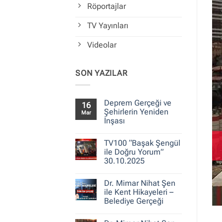
Röportajlar
TV Yayınları
Videolar
SON YAZILAR
Deprem Gerçeği ve
16
Şehirlerin Yeniden
Mar
İnşası
Yorum
yok
TV100 “Başak Şengül
Deprem
Gerçeği
ile Doğru Yorum”
ve
30.10.2025
Şehirlerin
Yeniden
Yorum
İnşası
yok
Dr. Mimar Nihat Şen
TV100
“Başak
ile Kent Hikayeleri –
Şengül
Belediye Gerçeği
ile
Doğru
Yorum
Yorum”
yok