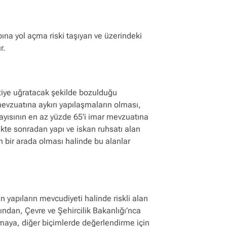
na yol açma riski taşıyan ve üzerindeki
ır.
tiye uğratacak şekilde bozulduğu
mevzuatına aykırı yapılaşmaların olması,
sayısının en az yüzde 65’i imar mevzuatına
likte sonradan yapı ve iskan ruhsatı alan
n bir arada olması halinde bu alanlar
 yapıların mevcudiyeti halinde riskli alan
ndan, Çevre ve Şehircilik Bakanlığı’nca
lmaya, diğer biçimlerde değerlendirme için