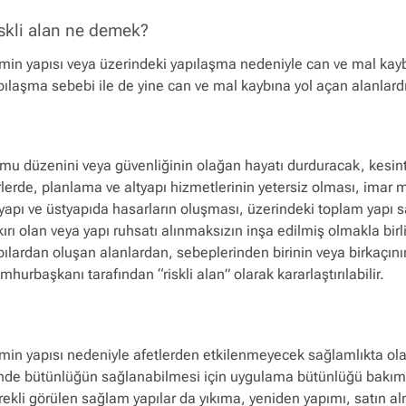
skli alan ne demek?
min yapısı veya üzerindeki yapılaşma nedeniyle can ve mal kaybı
pılaşma sebebi ile de yine can ve mal kaybına yol açan alanlard
mu düzenini veya güvenliğinin olağan hayatı durduracak, kesin
rlerde, planlama ve altyapı hizmetlerinin yetersiz olması, imar 
tyapı ve üstyapıda hasarların oluşması, üzerindeki toplam yapı 
kırı olan veya yapı ruhsatı alınmaksızın inşa edilmiş olmakla bir
pılardan oluşan alanlardan, sebeplerinden birinin veya birkaçını
mhurbaşkanı tarafından “riskli alan” olarak kararlaştırılabilir.
min yapısı nedeniyle afetlerden etkilenmeyecek sağlamlıkta olan
inde bütünlüğün sağlanabilmesi için uygulama bütünlüğü bakımı
rekli görülen sağlam yapılar da yıkıma, yeniden yapımı, satın a