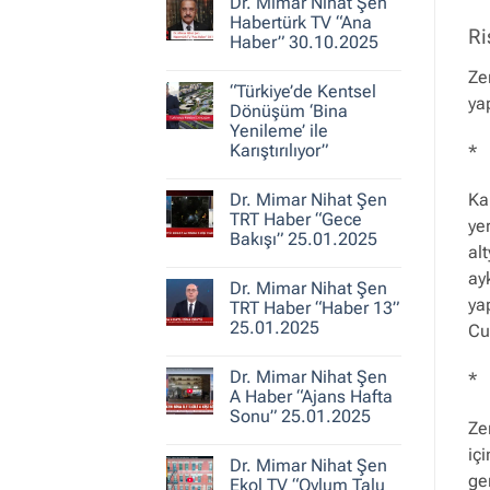
30.10.2025
Dr. Mimar Nihat Şen
Dr.
Mimar
Habertürk TV “Ana
Ri
Nihat
Haber” 30.10.2025
Şen
ile
Yorum
Kent
Ze
yok
Hikayeleri
“Türkiye’de Kentsel
Dr.
ya
–
Mimar
Dönüşüm ‘Bina
Belediye
Nihat
Yenileme’ ile
Gerçeği
Şen
Karıştırılıyor”
Habertürk
*
TV
Yorum
“Ana
yok
Haber”
Dr. Mimar Nihat Şen
Ka
“Türkiye’de
30.10.2025
Kentsel
TRT Haber “Gece
ye
Dönüşüm
Bakışı” 25.01.2025
‘Bina
al
Yenileme’
Yorum
ile
yok
ay
Karıştırılıyor”
Dr. Mimar Nihat Şen
Dr.
ya
Mimar
TRT Haber “Haber 13”
Nihat
25.01.2025
Cu
Şen
TRT
Yorum
Haber
yok
“Gece
Dr. Mimar Nihat Şen
*
Dr.
Bakışı”
Mimar
A Haber “Ajans Hafta
25.01.2025
Nihat
Sonu” 25.01.2025
Şen
Ze
TRT
Yorum
Haber
iç
yok
“Haber
Dr. Mimar Nihat Şen
Dr.
13”
ge
Mimar
Ekol TV “Oylum Talu