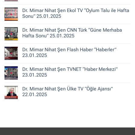
25.01.2025
Şen
Yorum
TRT
yok
Dr. Mimar Nihat Şen Ekol TV “Oylum Talu ile Hafta
Haber
Dr.
“Haber
Mimar
Sonu” 25.01.2025
13”
Nihat
25.01.2025
Şen
Yorum
A
yok
Dr. Mimar Nihat Şen CNN Türk “Güne Merhaba
Haber
Dr.
“Ajans
Mimar
Hafta Sonu” 25.01.2025
Hafta
Nihat
Sonu”
Şen
Yorum
25.01.2025
Ekol
yok
Dr. Mimar Nihat Şen Flash Haber “Haberler”
TV
Dr.
“Oylum
Mimar
23.01.2025
Talu
Nihat
ile
Şen
Yorum
Hafta
CNN
yok
Dr. Mimar Nihat Şen TVNET “Haber Merkezi”
Sonu”
Türk
Dr.
25.01.2025
“Güne
Mimar
23.01.2025
Merhaba
Nihat
Hafta
Şen
Yorum
Sonu”
Flash
yok
Dr. Mimar Nihat Şen Ülke TV “Öğle Ajansı”
25.01.2025
Haber
Dr.
“Haberler”
Mimar
22.01.2025
23.01.2025
Nihat
Şen
Yorum
TVNET
yok
“Haber
Dr.
Merkezi”
Mimar
23.01.2025
Nihat
Şen
Ülke
TV
“Öğle