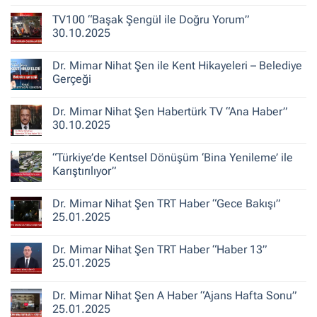
Deprem
Gerçeği
TV100 “Başak Şengül ile Doğru Yorum”
ve
30.10.2025
Şehirlerin
Yeniden
Yorum
İnşası
yok
Dr. Mimar Nihat Şen ile Kent Hikayeleri – Belediye
TV100
“Başak
Gerçeği
Şengül
ile
Yorum
Doğru
yok
Dr. Mimar Nihat Şen Habertürk TV “Ana Haber”
Yorum”
Dr.
30.10.2025
Mimar
30.10.2025
Nihat
Şen
Yorum
ile
yok
“Türkiye’de Kentsel Dönüşüm ‘Bina Yenileme’ ile
Kent
Dr.
Hikayeleri
Mimar
Karıştırılıyor”
–
Nihat
Belediye
Şen
Yorum
Gerçeği
Habertürk
yok
Dr. Mimar Nihat Şen TRT Haber “Gece Bakışı”
TV
“Türkiye’de
“Ana
Kentsel
25.01.2025
Haber”
Dönüşüm
30.10.2025
‘Bina
Yorum
Yenileme’
yok
Dr. Mimar Nihat Şen TRT Haber “Haber 13”
ile
Dr.
Karıştırılıyor”
Mimar
25.01.2025
Nihat
Şen
Yorum
TRT
yok
Dr. Mimar Nihat Şen A Haber “Ajans Hafta Sonu”
Haber
Dr.
“Gece
Mimar
25.01.2025
Bakışı”
Nihat