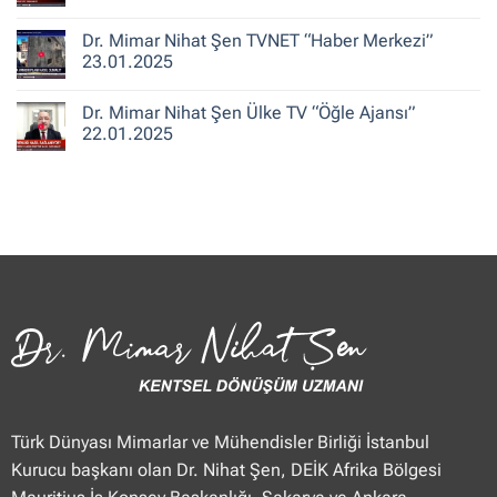
ile
Şen
Yorum
Hafta
CNN
yok
Dr. Mimar Nihat Şen TVNET “Haber Merkezi”
Sonu”
Türk
Dr.
25.01.2025
“Güne
Mimar
23.01.2025
Merhaba
Nihat
Hafta
Şen
Yorum
Sonu”
Flash
yok
Dr. Mimar Nihat Şen Ülke TV “Öğle Ajansı”
25.01.2025
Haber
Dr.
“Haberler”
Mimar
22.01.2025
23.01.2025
Nihat
Şen
Yorum
TVNET
yok
“Haber
Dr.
Merkezi”
Mimar
23.01.2025
Nihat
Şen
Ülke
TV
“Öğle
Ajansı”
22.01.2025
Türk Dünyası Mimarlar ve Mühendisler Birliği İstanbul
Kurucu başkanı olan Dr. Nihat Şen, DEİK Afrika Bölgesi