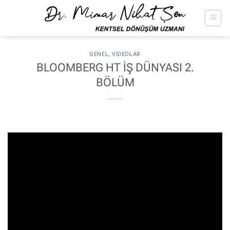
İçeriğe
atla
GENEL
,
VIDEOLAR
BLOOMBERG HT İŞ DÜNYASI 2.
BÖLÜM