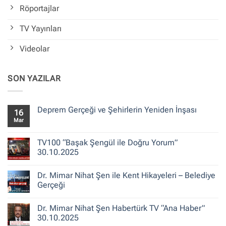
Röportajlar
TV Yayınları
Videolar
SON YAZILAR
Deprem Gerçeği ve Şehirlerin Yeniden İnşası
16
Mar
Yorum
yok
Deprem
Gerçeği
TV100 “Başak Şengül ile Doğru Yorum”
ve
30.10.2025
Şehirlerin
Yeniden
Yorum
İnşası
yok
Dr. Mimar Nihat Şen ile Kent Hikayeleri – Belediye
TV100
“Başak
Gerçeği
Şengül
ile
Yorum
Doğru
yok
Dr. Mimar Nihat Şen Habertürk TV “Ana Haber”
Yorum”
Dr.
30.10.2025
Mimar
30.10.2025
Nihat