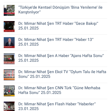
Şen
Yorum
ile
yok
“Türkiye’de Kentsel Dönüşüm ‘Bina Yenileme’ ile
Kent
Dr.
Hikayeleri
Mimar
Karıştırılıyor”
–
Nihat
Belediye
Şen
Yorum
Gerçeği
Habertürk
yok
Dr. Mimar Nihat Şen TRT Haber “Gece Bakışı”
TV
“Türkiye’de
“Ana
Kentsel
25.01.2025
Haber”
Dönüşüm
30.10.2025
‘Bina
Yorum
Yenileme’
yok
Dr. Mimar Nihat Şen TRT Haber “Haber 13”
ile
Dr.
Karıştırılıyor”
Mimar
25.01.2025
Nihat
Şen
Yorum
TRT
yok
Dr. Mimar Nihat Şen A Haber “Ajans Hafta Sonu”
Haber
Dr.
“Gece
Mimar
25.01.2025
Bakışı”
Nihat
25.01.2025
Şen
Yorum
TRT
yok
Dr. Mimar Nihat Şen Ekol TV “Oylum Talu ile Hafta
Haber
Dr.
“Haber
Mimar
Sonu” 25.01.2025
13”
Nihat
25.01.2025
Şen
Yorum
A
yok
Dr. Mimar Nihat Şen CNN Türk “Güne Merhaba
Haber
Dr.
“Ajans
Mimar
Hafta Sonu” 25.01.2025
Hafta
Nihat
Sonu”
Şen
Yorum
25.01.2025
Ekol
yok
Dr. Mimar Nihat Şen Flash Haber “Haberler”
TV
Dr.
“Oylum
Mimar
23.01.2025
Talu
Nihat