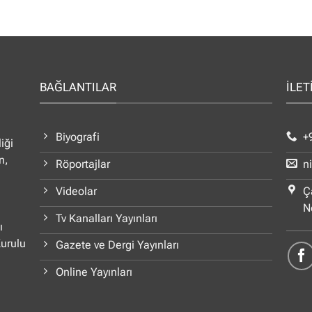
BAĞLANTILAR
İLET
Biyografi
+
iği
n,
Röportajlar
n
Videolar
Ç
N
Tv Kanalları Yayınları
ı
Kurulu
Gazete ve Dergi Yayınları
Online Yayınları