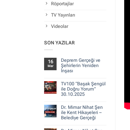
Röportajlar
TV Yayınları
Videolar
SON YAZILAR
Deprem Gerçeği ve
16
Şehirlerin Yeniden
Mar
İnşası
Yorum
yok
TV100 “Başak Şengül
Deprem
Gerçeği
ile Doğru Yorum”
ve
30.10.2025
Şehirlerin
Yeniden
Yorum
İnşası
yok
Dr. Mimar Nihat Şen
TV100
“Başak
ile Kent Hikayeleri –
Şengül
Belediye Gerçeği
ile
Doğru
Yorum
Yorum”
yok