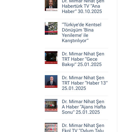
30.10.2025
Dr. Mimar Nihat Şen
Dr.
Mimar
Habertürk TV “Ana
Nihat
Haber” 30.10.2025
Şen
ile
Yorum
Kent
yok
Hikayeleri
“Türkiye’de Kentsel
Dr.
–
Mimar
Dönüşüm ‘Bina
Belediye
Nihat
Yenileme’ ile
Gerçeği
Şen
Karıştırılıyor”
Habertürk
TV
Yorum
“Ana
yok
Haber”
Dr. Mimar Nihat Şen
“Türkiye’de
30.10.2025
Kentsel
TRT Haber “Gece
Dönüşüm
Bakışı” 25.01.2025
‘Bina
Yenileme’
Yorum
ile
yok
Karıştırılıyor”
Dr. Mimar Nihat Şen
Dr.
Mimar
TRT Haber “Haber 13”
Nihat
25.01.2025
Şen
TRT
Yorum
Haber
yok
“Gece
Dr. Mimar Nihat Şen
Dr.
Bakışı”
Mimar
A Haber “Ajans Hafta
25.01.2025
Nihat
Sonu” 25.01.2025
Şen
TRT
Yorum
Haber
yok
“Haber
Dr. Mimar Nihat Şen
Dr.
13”
Mimar
Ekol TV “Oylum Talu