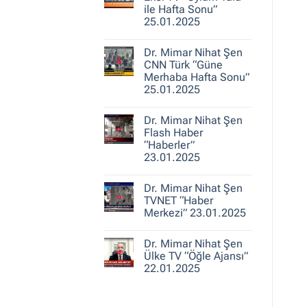
25.01.2025
Nihat
ile Hafta Sonu”
Şen
25.01.2025
A
Haber
Yorum
“Ajans
yok
Hafta
Dr. Mimar Nihat Şen
Dr.
Sonu”
Mimar
CNN Türk “Güne
25.01.2025
Nihat
Merhaba Hafta Sonu”
Şen
25.01.2025
Ekol
TV
Yorum
“Oylum
yok
Talu
Dr. Mimar Nihat Şen
Dr.
ile
Mimar
Flash Haber
Hafta
Nihat
Sonu”
“Haberler”
Şen
25.01.2025
23.01.2025
CNN
Türk
Yorum
“Güne
yok
Merhaba
Dr. Mimar Nihat Şen
Dr.
Hafta
Mimar
TVNET “Haber
Sonu”
Nihat
25.01.2025
Merkezi” 23.01.2025
Şen
Flash
Yorum
Haber
yok
“Haberler”
Dr. Mimar Nihat Şen
Dr.
23.01.2025
Mimar
Ülke TV “Öğle Ajansı”
Nihat
22.01.2025
Şen
TVNET
Yorum
“Haber
yok
Merkezi”
Dr.
23.01.2025