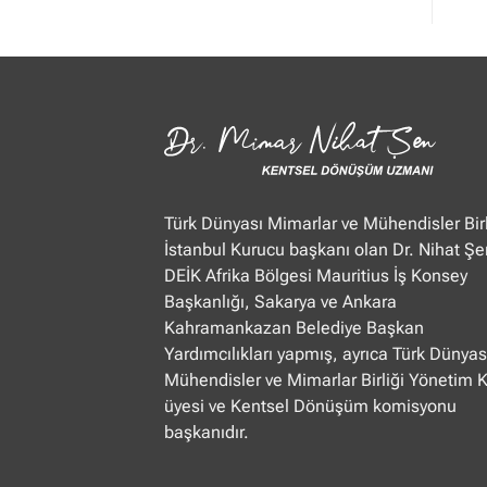
Mimar
Nihat
Şen
Ülke
TV
“Öğle
Ajansı”
22.01.2025
Türk Dünyası Mimarlar ve Mühendisler Birl
İstanbul Kurucu başkanı olan Dr. Nihat Şe
DEİK Afrika Bölgesi Mauritius İş Konsey
Başkanlığı, Sakarya ve Ankara
Kahramankazan Belediye Başkan
Yardımcılıkları yapmış, ayrıca Türk Dünyas
Mühendisler ve Mimarlar Birliği Yönetim 
üyesi ve Kentsel Dönüşüm komisyonu
başkanıdır.