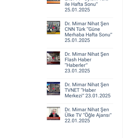
25.01.2025
Nihat
ile Hafta Sonu”
Şen
25.01.2025
A
Haber
Yorum
“Ajans
yok
Hafta
Dr. Mimar Nihat Şen
Dr.
Sonu”
Mimar
CNN Türk “Güne
25.01.2025
Nihat
Merhaba Hafta Sonu”
Şen
25.01.2025
Ekol
TV
Yorum
“Oylum
yok
Talu
Dr. Mimar Nihat Şen
Dr.
ile
Mimar
Flash Haber
Hafta
Nihat
Sonu”
“Haberler”
Şen
25.01.2025
23.01.2025
CNN
Türk
Yorum
“Güne
yok
Merhaba
Dr. Mimar Nihat Şen
Dr.
Hafta
Mimar
TVNET “Haber
Sonu”
Nihat
25.01.2025
Merkezi” 23.01.2025
Şen
Flash
Yorum
Haber
yok
“Haberler”
Dr. Mimar Nihat Şen
Dr.
23.01.2025
Mimar
Ülke TV “Öğle Ajansı”
Nihat
22.01.2025
Şen
TVNET
Yorum
“Haber
yok
Merkezi”
Dr.
23.01.2025