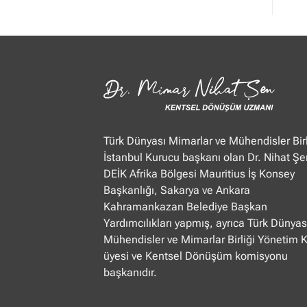
Mimar
Nihat
Şen
Ülke
TV
“Öğle
Ajansı”
22.01.2025
Türk Dünyası Mimarlar ve Mühendisler Birl
İstanbul Kurucu başkanı olan Dr. Nihat Şe
DEİK Afrika Bölgesi Mauritius İş Konsey
Başkanlığı, Sakarya ve Ankara
Kahramankazan Belediye Başkan
Yardımcılıkları yapmış, ayrıca Türk Dünyas
Mühendisler ve Mimarlar Birliği Yönetim 
üyesi ve Kentsel Dönüşüm komisyonu
başkanıdır.