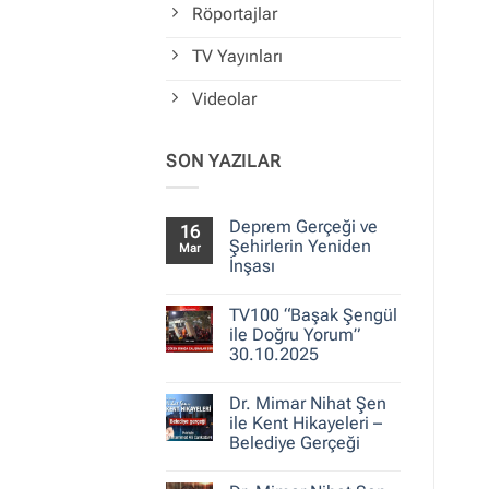
Röportajlar
TV Yayınları
Videolar
SON YAZILAR
Deprem Gerçeği ve
16
Şehirlerin Yeniden
Mar
İnşası
Yorum
yok
TV100 “Başak Şengül
Deprem
Gerçeği
ile Doğru Yorum”
ve
30.10.2025
Şehirlerin
Yeniden
Yorum
İnşası
yok
Dr. Mimar Nihat Şen
TV100
“Başak
ile Kent Hikayeleri –
Şengül
Belediye Gerçeği
ile
Doğru
Yorum
Yorum”
yok