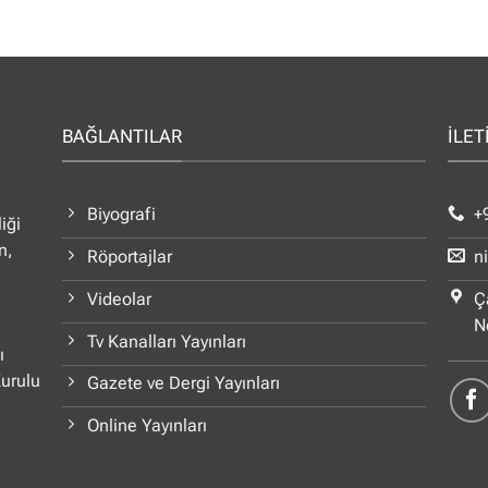
BAĞLANTILAR
İLET
Biyografi
+
iği
n,
Röportajlar
n
Videolar
Ç
N
Tv Kanalları Yayınları
ı
Kurulu
Gazete ve Dergi Yayınları
Online Yayınları