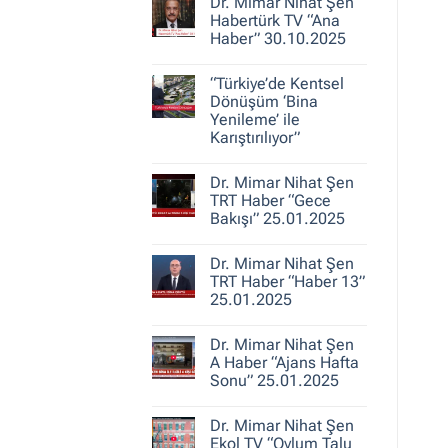
30.10.2025
Dr. Mimar Nihat Şen
Dr.
Mimar
Habertürk TV “Ana
Nihat
Haber” 30.10.2025
Şen
ile
Yorum
Kent
yok
Hikayeleri
“Türkiye’de Kentsel
Dr.
–
Mimar
Dönüşüm ‘Bina
Belediye
Nihat
Yenileme’ ile
Gerçeği
Şen
Karıştırılıyor”
Habertürk
TV
Yorum
“Ana
yok
Haber”
Dr. Mimar Nihat Şen
“Türkiye’de
30.10.2025
Kentsel
TRT Haber “Gece
Dönüşüm
Bakışı” 25.01.2025
‘Bina
Yenileme’
Yorum
ile
yok
Karıştırılıyor”
Dr. Mimar Nihat Şen
Dr.
Mimar
TRT Haber “Haber 13”
Nihat
25.01.2025
Şen
TRT
Yorum
Haber
yok
“Gece
Dr. Mimar Nihat Şen
Dr.
Bakışı”
Mimar
A Haber “Ajans Hafta
25.01.2025
Nihat
Sonu” 25.01.2025
Şen
TRT
Yorum
Haber
yok
“Haber
Dr. Mimar Nihat Şen
Dr.
13”
Mimar
Ekol TV “Oylum Talu