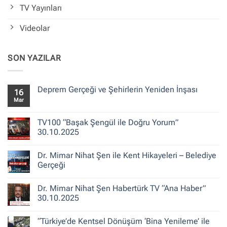
TV Yayınları
Videolar
SON YAZILAR
Deprem Gerçeği ve Şehirlerin Yeniden İnşası
16
Mar
Yorum
yok
Deprem
Gerçeği
TV100 “Başak Şengül ile Doğru Yorum”
ve
30.10.2025
Şehirlerin
Yeniden
Yorum
İnşası
yok
Dr. Mimar Nihat Şen ile Kent Hikayeleri – Belediye
TV100
“Başak
Gerçeği
Şengül
ile
Yorum
Doğru
yok
Dr. Mimar Nihat Şen Habertürk TV “Ana Haber”
Yorum”
Dr.
30.10.2025
Mimar
30.10.2025
Nihat
Şen
Yorum
ile
yok
“Türkiye’de Kentsel Dönüşüm ‘Bina Yenileme’ ile
Kent
Dr.