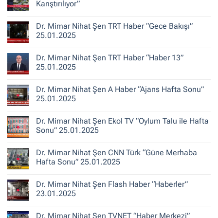
Hikayeleri
Mimar
Karıştırılıyor”
–
Nihat
Belediye
Şen
Yorum
Gerçeği
Habertürk
yok
Dr. Mimar Nihat Şen TRT Haber “Gece Bakışı”
TV
“Türkiye’de
“Ana
Kentsel
25.01.2025
Haber”
Dönüşüm
30.10.2025
‘Bina
Yorum
Yenileme’
yok
Dr. Mimar Nihat Şen TRT Haber “Haber 13”
ile
Dr.
Karıştırılıyor”
Mimar
25.01.2025
Nihat
Şen
Yorum
TRT
yok
Dr. Mimar Nihat Şen A Haber “Ajans Hafta Sonu”
Haber
Dr.
“Gece
Mimar
25.01.2025
Bakışı”
Nihat
25.01.2025
Şen
Yorum
TRT
yok
Dr. Mimar Nihat Şen Ekol TV “Oylum Talu ile Hafta
Haber
Dr.
“Haber
Mimar
Sonu” 25.01.2025
13”
Nihat
25.01.2025
Şen
Yorum
A
yok
Dr. Mimar Nihat Şen CNN Türk “Güne Merhaba
Haber
Dr.
“Ajans
Mimar
Hafta Sonu” 25.01.2025
Hafta
Nihat
Sonu”
Şen
Yorum
25.01.2025
Ekol
yok
Dr. Mimar Nihat Şen Flash Haber “Haberler”
TV
Dr.
“Oylum
Mimar
23.01.2025
Talu
Nihat
ile
Şen
Yorum
Hafta
CNN
yok
Dr. Mimar Nihat Şen TVNET “Haber Merkezi”
Sonu”
Türk
Dr.