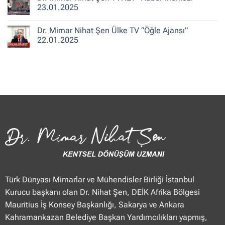
25.01.2025
“Güne
Mimar
23.01.2025
Merhaba
Nihat
Hafta
Şen
Yorum
Sonu”
Flash
yok
Dr. Mimar Nihat Şen Ülke TV “Öğle Ajansı”
25.01.2025
Haber
Dr.
“Haberler”
Mimar
22.01.2025
23.01.2025
Nihat
Şen
Yorum
TVNET
yok
“Haber
Dr.
Merkezi”
Mimar
23.01.2025
Nihat
Şen
Ülke
TV
“Öğle
Ajansı”
22.01.2025
Türk Dünyası Mimarlar ve Mühendisler Birliği İstanbul
Kurucu başkanı olan Dr. Nihat Şen, DEİK Afrika Bölgesi
Mauritius İş Konsey Başkanlığı, Sakarya ve Ankara
Kahramankazan Belediye Başkan Yardımcılıkları yapmış,