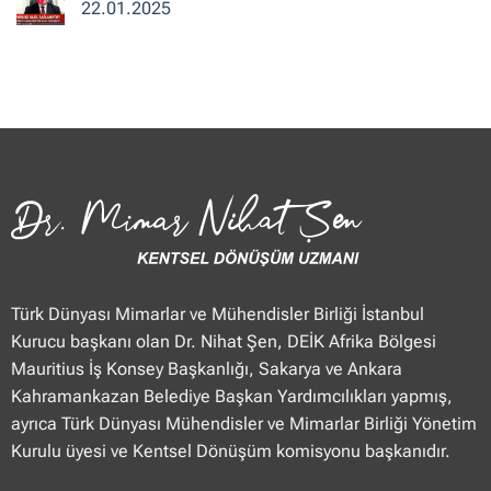
“Haberler”
Mimar
22.01.2025
23.01.2025
Nihat
Şen
Yorum
TVNET
yok
“Haber
Dr.
Merkezi”
Mimar
23.01.2025
Nihat
Şen
Ülke
TV
“Öğle
Ajansı”
22.01.2025
Türk Dünyası Mimarlar ve Mühendisler Birliği İstanbul
Kurucu başkanı olan Dr. Nihat Şen, DEİK Afrika Bölgesi
Mauritius İş Konsey Başkanlığı, Sakarya ve Ankara
Kahramankazan Belediye Başkan Yardımcılıkları yapmış,
ayrıca Türk Dünyası Mühendisler ve Mimarlar Birliği Yönetim
Kurulu üyesi ve Kentsel Dönüşüm komisyonu başkanıdır.