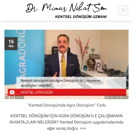
İçeriğe
atla
16
Nis
“Kentsel Dönüşümde Agra Dönüşüm” Farkı
KENTSEL DÖNÜŞÜM İÇİN AGRA DÖNÜŞÜM İLE ÇALIŞMANIN
AVANTAJLARI NELERDİR? Kentsel Dönüşüm uygulamalarında
eğer süreç doğru >>>