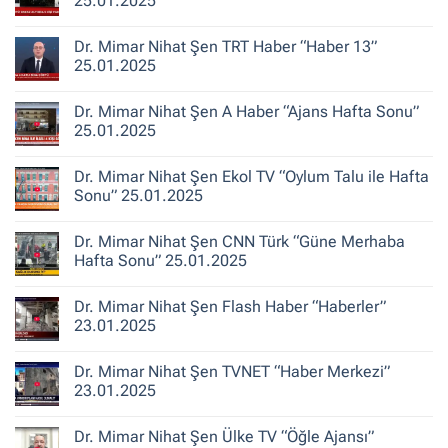
25.01.2025
Haber”
Dönüşüm
30.10.2025
‘Bina
Yorum
Yenileme’
yok
Dr. Mimar Nihat Şen TRT Haber “Haber 13”
ile
Dr.
Karıştırılıyor”
Mimar
25.01.2025
Nihat
Şen
Yorum
TRT
yok
Dr. Mimar Nihat Şen A Haber “Ajans Hafta Sonu”
Haber
Dr.
“Gece
Mimar
25.01.2025
Bakışı”
Nihat
25.01.2025
Şen
Yorum
TRT
yok
Dr. Mimar Nihat Şen Ekol TV “Oylum Talu ile Hafta
Haber
Dr.
“Haber
Mimar
Sonu” 25.01.2025
13”
Nihat
25.01.2025
Şen
Yorum
A
yok
Dr. Mimar Nihat Şen CNN Türk “Güne Merhaba
Haber
Dr.
“Ajans
Mimar
Hafta Sonu” 25.01.2025
Hafta
Nihat
Sonu”
Şen
Yorum
25.01.2025
Ekol
yok
Dr. Mimar Nihat Şen Flash Haber “Haberler”
TV
Dr.
“Oylum
Mimar
23.01.2025
Talu
Nihat
ile
Şen
Yorum
Hafta
CNN
yok
Dr. Mimar Nihat Şen TVNET “Haber Merkezi”
Sonu”
Türk
Dr.
25.01.2025
“Güne
Mimar
23.01.2025
Merhaba
Nihat
Hafta
Şen
Yorum
Sonu”
Flash
yok
Dr. Mimar Nihat Şen Ülke TV “Öğle Ajansı”
25.01.2025
Haber
Dr.