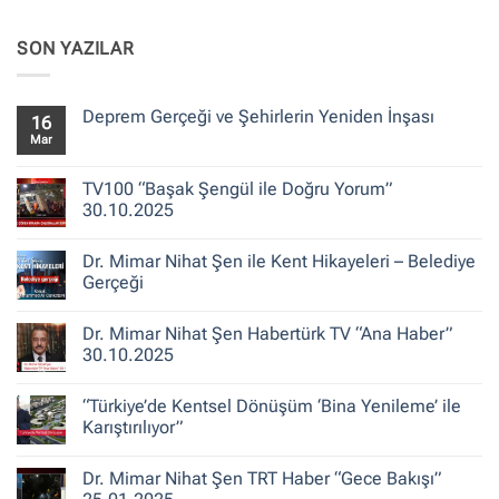
SON YAZILAR
Deprem Gerçeği ve Şehirlerin Yeniden İnşası
16
Mar
Yorum
yok
Deprem
Gerçeği
TV100 “Başak Şengül ile Doğru Yorum”
ve
30.10.2025
Şehirlerin
Yeniden
Yorum
İnşası
yok
Dr. Mimar Nihat Şen ile Kent Hikayeleri – Belediye
TV100
“Başak
Gerçeği
Şengül
ile
Yorum
Doğru
yok
Dr. Mimar Nihat Şen Habertürk TV “Ana Haber”
Yorum”
Dr.
30.10.2025
Mimar
30.10.2025
Nihat
Şen
Yorum
ile
yok
“Türkiye’de Kentsel Dönüşüm ‘Bina Yenileme’ ile
Kent
Dr.
Hikayeleri
Mimar
Karıştırılıyor”
–
Nihat
Belediye
Şen
Yorum
Gerçeği
Habertürk
yok
Dr. Mimar Nihat Şen TRT Haber “Gece Bakışı”
TV
“Türkiye’de
“Ana
Kentsel