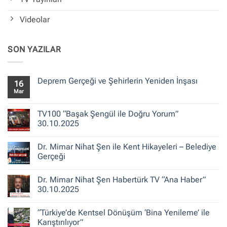
Videolar
SON YAZILAR
Deprem Gerçeği ve Şehirlerin Yeniden İnşası
16
Mar
Yorum
yok
Deprem
Gerçeği
TV100 “Başak Şengül ile Doğru Yorum”
ve
30.10.2025
Şehirlerin
Yeniden
Yorum
İnşası
yok
Dr. Mimar Nihat Şen ile Kent Hikayeleri – Belediye
TV100
“Başak
Gerçeği
Şengül
ile
Yorum
Doğru
yok
Dr. Mimar Nihat Şen Habertürk TV “Ana Haber”
Yorum”
Dr.
30.10.2025
Mimar
30.10.2025
Nihat
Şen
Yorum
ile
yok
“Türkiye’de Kentsel Dönüşüm ‘Bina Yenileme’ ile
Kent
Dr.
Hikayeleri
Mimar
Karıştırılıyor”
–
Nihat