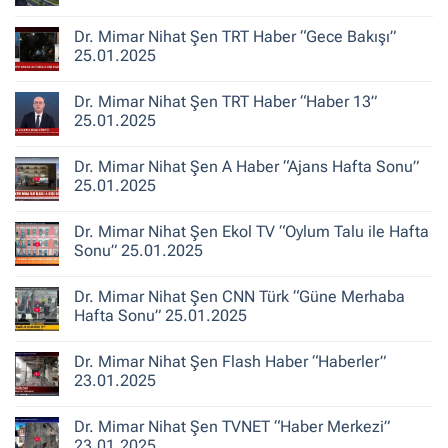
Belediye
Şen
Yorum
Gerçeği
Habertürk
yok
Dr. Mimar Nihat Şen TRT Haber “Gece Bakışı”
TV
“Türkiye’de
“Ana
Kentsel
25.01.2025
Haber”
Dönüşüm
30.10.2025
‘Bina
Yorum
Yenileme’
yok
Dr. Mimar Nihat Şen TRT Haber “Haber 13”
ile
Dr.
Karıştırılıyor”
Mimar
25.01.2025
Nihat
Şen
Yorum
TRT
yok
Dr. Mimar Nihat Şen A Haber “Ajans Hafta Sonu”
Haber
Dr.
“Gece
Mimar
25.01.2025
Bakışı”
Nihat
25.01.2025
Şen
Yorum
TRT
yok
Dr. Mimar Nihat Şen Ekol TV “Oylum Talu ile Hafta
Haber
Dr.
“Haber
Mimar
Sonu” 25.01.2025
13”
Nihat
25.01.2025
Şen
Yorum
A
yok
Dr. Mimar Nihat Şen CNN Türk “Güne Merhaba
Haber
Dr.
“Ajans
Mimar
Hafta Sonu” 25.01.2025
Hafta
Nihat
Sonu”
Şen
Yorum
25.01.2025
Ekol
yok
Dr. Mimar Nihat Şen Flash Haber “Haberler”
TV
Dr.
“Oylum
Mimar
23.01.2025
Talu
Nihat
ile
Şen
Yorum
Hafta
CNN
yok
Dr. Mimar Nihat Şen TVNET “Haber Merkezi”
Sonu”
Türk
Dr.
25.01.2025
“Güne
Mimar
23.01.2025