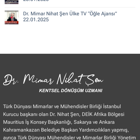
Merhaba
Nihat
Hafta
Şen
Yorum
Sonu”
Flash
yok
Dr. Mimar Nihat Şen Ülke TV “Öğle Ajansı”
25.01.2025
Haber
Dr.
“Haberler”
Mimar
22.01.2025
23.01.2025
Nihat
Şen
Yorum
TVNET
yok
“Haber
Dr.
Merkezi”
Mimar
23.01.2025
Nihat
Şen
Ülke
TV
“Öğle
Ajansı”
22.01.2025
Türk Dünyası Mimarlar ve Mühendisler Birliği İstanbul
Kurucu başkanı olan Dr. Nihat Şen, DEİK Afrika Bölgesi
Mauritius İş Konsey Başkanlığı, Sakarya ve Ankara
Kahramankazan Belediye Başkan Yardımcılıkları yapmış,
ayrıca Türk Dünyası Mühendisler ve Mimarlar Birliği Yönetim