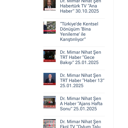
30.10.2025
Dr. Mimar Nihat Şen
Dr.
Mimar
Habertürk TV “Ana
Nihat
Haber” 30.10.2025
Şen
ile
Yorum
Kent
yok
Hikayeleri
“Türkiye’de Kentsel
Dr.
–
Mimar
Dönüşüm ‘Bina
Belediye
Nihat
Yenileme’ ile
Gerçeği
Şen
Karıştırılıyor”
Habertürk
TV
Yorum
“Ana
yok
Haber”
Dr. Mimar Nihat Şen
“Türkiye’de
30.10.2025
Kentsel
TRT Haber “Gece
Dönüşüm
Bakışı” 25.01.2025
‘Bina
Yenileme’
Yorum
ile
yok
Karıştırılıyor”
Dr. Mimar Nihat Şen
Dr.
Mimar
TRT Haber “Haber 13”
Nihat
25.01.2025
Şen
TRT
Yorum
Haber
yok
“Gece
Dr. Mimar Nihat Şen
Dr.
Bakışı”
Mimar
A Haber “Ajans Hafta
25.01.2025
Nihat
Sonu” 25.01.2025
Şen
TRT
Yorum
Haber
yok
“Haber
Dr. Mimar Nihat Şen
Dr.
13”
Mimar
Ekol TV “Oylum Talu