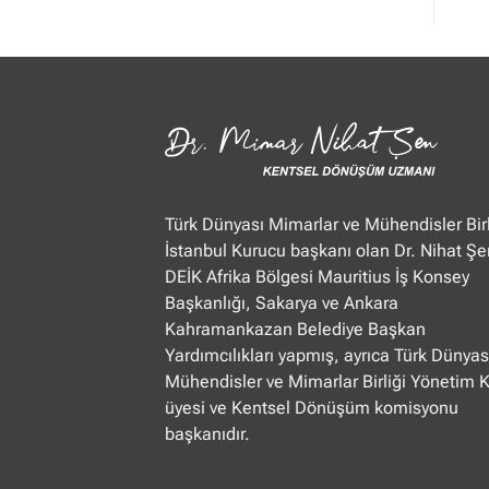
Mimar
Nihat
Şen
Ülke
TV
“Öğle
Ajansı”
22.01.2025
Türk Dünyası Mimarlar ve Mühendisler Birl
İstanbul Kurucu başkanı olan Dr. Nihat Şe
DEİK Afrika Bölgesi Mauritius İş Konsey
Başkanlığı, Sakarya ve Ankara
Kahramankazan Belediye Başkan
Yardımcılıkları yapmış, ayrıca Türk Dünyas
Mühendisler ve Mimarlar Birliği Yönetim 
üyesi ve Kentsel Dönüşüm komisyonu
başkanıdır.