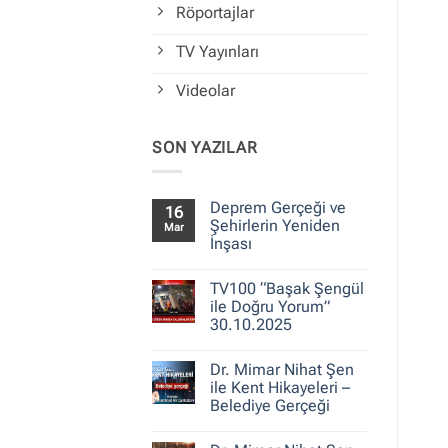
Röportajlar
TV Yayınları
Videolar
SON YAZILAR
Deprem Gerçeği ve
16
Şehirlerin Yeniden
Mar
İnşası
Yorum
yok
TV100 “Başak Şengül
Deprem
Gerçeği
ile Doğru Yorum”
ve
30.10.2025
Şehirlerin
Yeniden
Yorum
İnşası
yok
Dr. Mimar Nihat Şen
TV100
“Başak
ile Kent Hikayeleri –
Şengül
Belediye Gerçeği
ile
Doğru
Yorum
Yorum”
yok