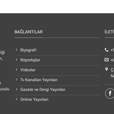
BAĞLANTILAR
İLET
Biyografi
+
iği
n,
Röportajlar
n
Videolar
Ç
N
Tv Kanalları Yayınları
ı
Kurulu
Gazete ve Dergi Yayınları
Online Yayınları