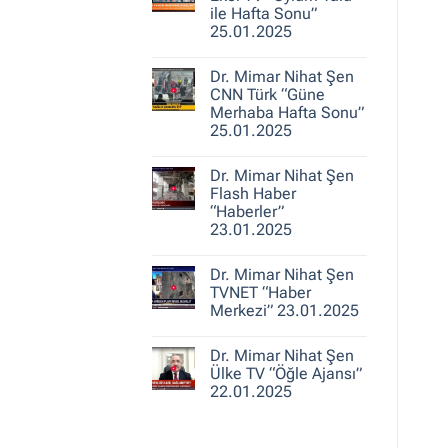
25.01.2025
Nihat
ile Hafta Sonu”
Şen
25.01.2025
A
Haber
Yorum
“Ajans
yok
Hafta
Dr. Mimar Nihat Şen
Dr.
Sonu”
Mimar
CNN Türk “Güne
25.01.2025
Nihat
Merhaba Hafta Sonu”
Şen
25.01.2025
Ekol
TV
Yorum
“Oylum
yok
Talu
Dr. Mimar Nihat Şen
Dr.
ile
Mimar
Flash Haber
Hafta
Nihat
Sonu”
“Haberler”
Şen
25.01.2025
23.01.2025
CNN
Türk
Yorum
“Güne
yok
Merhaba
Dr. Mimar Nihat Şen
Dr.
Hafta
Mimar
TVNET “Haber
Sonu”
Nihat
25.01.2025
Merkezi” 23.01.2025
Şen
Flash
Yorum
Haber
yok
“Haberler”
Dr. Mimar Nihat Şen
Dr.
23.01.2025
Mimar
Ülke TV “Öğle Ajansı”
Nihat
22.01.2025
Şen
TVNET
Yorum
“Haber
yok
Merkezi”
Dr.
23.01.2025