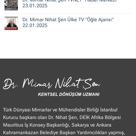
25.01.2025
“Güne
Mimar
23.01.2025
Merhaba
Nihat
Hafta
Şen
Yorum
Sonu”
Flash
yok
Dr. Mimar Nihat Şen Ülke TV “Öğle Ajansı”
25.01.2025
Haber
Dr.
“Haberler”
Mimar
22.01.2025
23.01.2025
Nihat
Şen
Yorum
TVNET
yok
“Haber
Dr.
Merkezi”
Mimar
23.01.2025
Nihat
Şen
Ülke
TV
“Öğle
Ajansı”
22.01.2025
Türk Dünyası Mimarlar ve Mühendisler Birliği İstanbul
Kurucu başkanı olan Dr. Nihat Şen, DEİK Afrika Bölgesi
Mauritius İş Konsey Başkanlığı, Sakarya ve Ankara
Kahramankazan Belediye Başkan Yardımcılıkları yapmış,