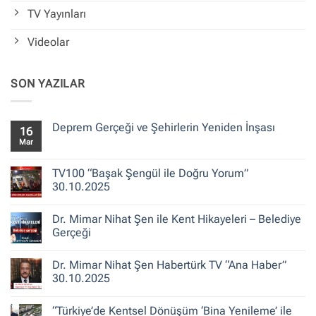
TV Yayınları
Videolar
SON YAZILAR
Deprem Gerçeği ve Şehirlerin Yeniden İnşası
16
Mar
Yorum
yok
Deprem
Gerçeği
TV100 “Başak Şengül ile Doğru Yorum”
ve
30.10.2025
Şehirlerin
Yeniden
Yorum
İnşası
yok
Dr. Mimar Nihat Şen ile Kent Hikayeleri – Belediye
TV100
“Başak
Gerçeği
Şengül
ile
Yorum
Doğru
yok
Dr. Mimar Nihat Şen Habertürk TV “Ana Haber”
Yorum”
Dr.
30.10.2025
Mimar
30.10.2025
Nihat
Şen
Yorum
ile
yok
“Türkiye’de Kentsel Dönüşüm ‘Bina Yenileme’ ile
Kent
Dr.