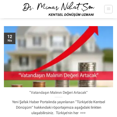
İçeriğe
atla
12
Nis
“Vatandaşın Malının Değeri Artacak”
Yeni Şafak Haber Portalında yayınlanan “Türkiye’de Kentsel
Dönüşüm” hakkındaki röportajımıza aşağıdaki linkten
ulaşabilirsiniz. Türkiye’nin her >>>