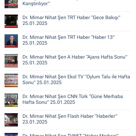
Hikayeleri
Mimar
Karıştırılıyor”
–
Nihat
Belediye
Şen
Yorum
Gerçeği
Habertürk
yok
Dr. Mimar Nihat Şen TRT Haber “Gece Bakışı”
TV
“Türkiye’de
“Ana
Kentsel
25.01.2025
Haber”
Dönüşüm
30.10.2025
‘Bina
Yorum
Yenileme’
yok
Dr. Mimar Nihat Şen TRT Haber “Haber 13”
ile
Dr.
Karıştırılıyor”
Mimar
25.01.2025
Nihat
Şen
Yorum
TRT
yok
Dr. Mimar Nihat Şen A Haber “Ajans Hafta Sonu”
Haber
Dr.
“Gece
Mimar
25.01.2025
Bakışı”
Nihat
25.01.2025
Şen
Yorum
TRT
yok
Dr. Mimar Nihat Şen Ekol TV “Oylum Talu ile Hafta
Haber
Dr.
“Haber
Mimar
Sonu” 25.01.2025
13”
Nihat
25.01.2025
Şen
Yorum
A
yok
Dr. Mimar Nihat Şen CNN Türk “Güne Merhaba
Haber
Dr.
“Ajans
Mimar
Hafta Sonu” 25.01.2025
Hafta
Nihat
Sonu”
Şen
Yorum
25.01.2025
Ekol
yok
Dr. Mimar Nihat Şen Flash Haber “Haberler”
TV
Dr.
“Oylum
Mimar
23.01.2025
Talu
Nihat
ile
Şen
Yorum
Hafta
CNN
yok
Dr. Mimar Nihat Şen TVNET “Haber Merkezi”
Sonu”
Türk
Dr.