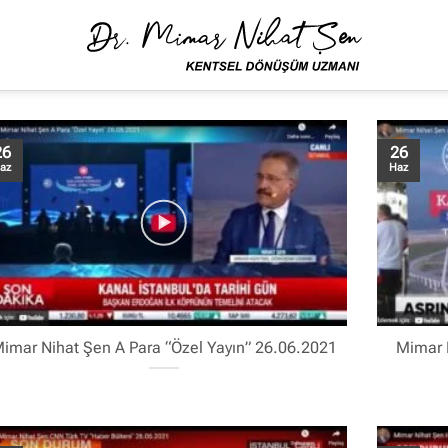
26
26
az
Haz
imar Nihat Şen A Para “Özel Yayın” 26.06.2021
Mimar 