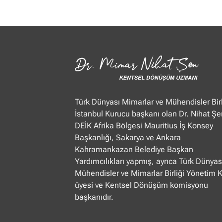
Mimar
Nihat
Şen
Ülke
TV
“Öğle
Ajansı”
22.01.2025
Türk Dünyası Mimarlar ve Mühendisler Birl
İstanbul Kurucu başkanı olan Dr. Nihat Şe
DEİK Afrika Bölgesi Mauritius İş Konsey
Başkanlığı, Sakarya ve Ankara
Kahramankazan Belediye Başkan
Yardımcılıkları yapmış, ayrıca Türk Dünyas
Mühendisler ve Mimarlar Birliği Yönetim 
üyesi ve Kentsel Dönüşüm komisyonu
başkanıdır.