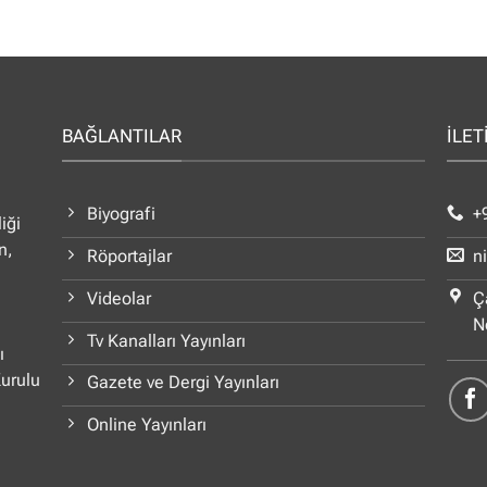
BAĞLANTILAR
İLET
Biyografi
+
iği
n,
Röportajlar
n
Videolar
Ç
N
Tv Kanalları Yayınları
ı
Kurulu
Gazete ve Dergi Yayınları
Online Yayınları