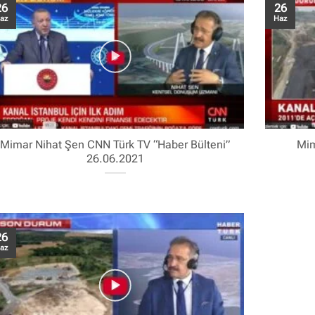
26
26
az
Haz
Mimar Nihat Şen CNN Türk TV “Haber Bülteni”
Mim
26.06.2021
26
az