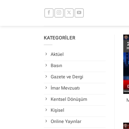
İçeriğe
atla
KATEGORİLER
H
Aktüel
Basın
Gazete ve Dergi
İmar Mevzuatı
Kentsel Dönüşüm
M
Kişisel
Online Yayınlar