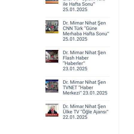
25.01.2025
Nihat
ile Hafta Sonu”
Şen
25.01.2025
A
Haber
Yorum
“Ajans
yok
Hafta
Dr. Mimar Nihat Şen
Dr.
Sonu”
Mimar
CNN Türk “Güne
25.01.2025
Nihat
Merhaba Hafta Sonu”
Şen
25.01.2025
Ekol
TV
Yorum
“Oylum
yok
Talu
Dr. Mimar Nihat Şen
Dr.
ile
Mimar
Flash Haber
Hafta
Nihat
Sonu”
“Haberler”
Şen
25.01.2025
23.01.2025
CNN
Türk
Yorum
“Güne
yok
Merhaba
Dr. Mimar Nihat Şen
Dr.
Hafta
Mimar
TVNET “Haber
Sonu”
Nihat
25.01.2025
Merkezi” 23.01.2025
Şen
Flash
Yorum
Haber
yok
“Haberler”
Dr. Mimar Nihat Şen
Dr.
23.01.2025
Mimar
Ülke TV “Öğle Ajansı”
Nihat
22.01.2025
Şen
TVNET
Yorum
“Haber
yok
Merkezi”
Dr.
23.01.2025