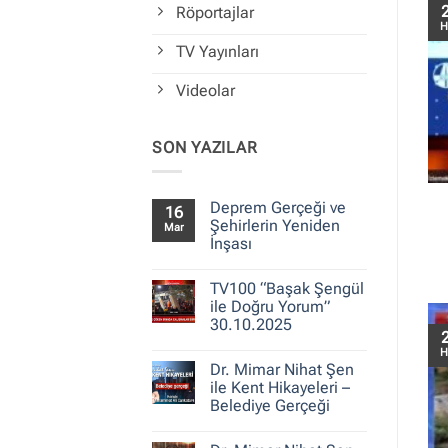
Röportajlar
H
TV Yayınları
Videolar
SON YAZILAR
Deprem Gerçeği ve
16
Şehirlerin Yeniden
Mar
İnşası
Yorum
yok
TV100 “Başak Şengül
Deprem
Gerçeği
ile Doğru Yorum”
ve
30.10.2025
Şehirlerin
Yeniden
Yorum
H
İnşası
yok
Dr. Mimar Nihat Şen
TV100
“Başak
ile Kent Hikayeleri –
Şengül
Belediye Gerçeği
ile
Doğru
Yorum
Yorum”
yok