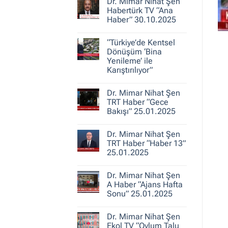
30.10.2025
Dr. Mimar Nihat Şen
Dr.
Mimar
Habertürk TV “Ana
Nihat
Haber” 30.10.2025
Şen
ile
Yorum
Kent
yok
Hikayeleri
“Türkiye’de Kentsel
Dr.
–
Mimar
Dönüşüm ‘Bina
Belediye
Nihat
Yenileme’ ile
Gerçeği
Şen
Karıştırılıyor”
Habertürk
TV
Yorum
“Ana
yok
Haber”
Dr. Mimar Nihat Şen
“Türkiye’de
30.10.2025
Kentsel
TRT Haber “Gece
Dönüşüm
Bakışı” 25.01.2025
‘Bina
Yenileme’
Yorum
ile
yok
Karıştırılıyor”
Dr. Mimar Nihat Şen
Dr.
Mimar
TRT Haber “Haber 13”
Nihat
25.01.2025
Şen
TRT
Yorum
Haber
yok
“Gece
Dr. Mimar Nihat Şen
Dr.
Bakışı”
Mimar
A Haber “Ajans Hafta
25.01.2025
Nihat
Sonu” 25.01.2025
Şen
TRT
Yorum
Haber
yok
“Haber
Dr. Mimar Nihat Şen
Dr.
13”
Mimar
Ekol TV “Oylum Talu