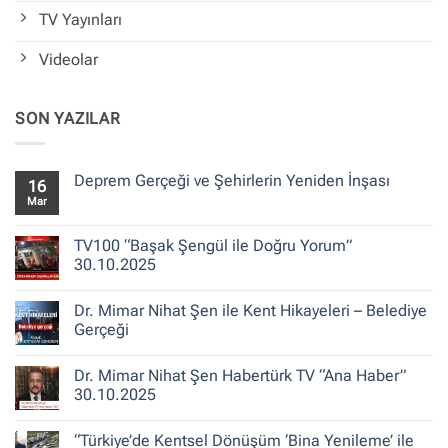
TV Yayınları
Videolar
SON YAZILAR
Deprem Gerçeği ve Şehirlerin Yeniden İnşası
16
Mar
Yorum
yok
Deprem
Gerçeği
TV100 “Başak Şengül ile Doğru Yorum”
ve
30.10.2025
Şehirlerin
Yeniden
Yorum
İnşası
yok
Dr. Mimar Nihat Şen ile Kent Hikayeleri – Belediye
TV100
“Başak
Gerçeği
Şengül
ile
Yorum
Doğru
yok
Dr. Mimar Nihat Şen Habertürk TV “Ana Haber”
Yorum”
Dr.
30.10.2025
Mimar
30.10.2025
Nihat
Şen
Yorum
ile
yok
“Türkiye’de Kentsel Dönüşüm ‘Bina Yenileme’ ile
Kent
Dr.