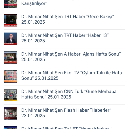
Hikayeleri
Mimar
Karıştırılıyor”
–
Nihat
Belediye
Şen
Yorum
Gerçeği
Habertürk
yok
Dr. Mimar Nihat Şen TRT Haber “Gece Bakışı”
TV
“Türkiye’de
“Ana
Kentsel
25.01.2025
Haber”
Dönüşüm
30.10.2025
‘Bina
Yorum
Yenileme’
yok
Dr. Mimar Nihat Şen TRT Haber “Haber 13”
ile
Dr.
Karıştırılıyor”
Mimar
25.01.2025
Nihat
Şen
Yorum
TRT
yok
Dr. Mimar Nihat Şen A Haber “Ajans Hafta Sonu”
Haber
Dr.
“Gece
Mimar
25.01.2025
Bakışı”
Nihat
25.01.2025
Şen
Yorum
TRT
yok
Dr. Mimar Nihat Şen Ekol TV “Oylum Talu ile Hafta
Haber
Dr.
“Haber
Mimar
Sonu” 25.01.2025
13”
Nihat
25.01.2025
Şen
Yorum
A
yok
Dr. Mimar Nihat Şen CNN Türk “Güne Merhaba
Haber
Dr.
“Ajans
Mimar
Hafta Sonu” 25.01.2025
Hafta
Nihat
Sonu”
Şen
Yorum
25.01.2025
Ekol
yok
Dr. Mimar Nihat Şen Flash Haber “Haberler”
TV
Dr.
“Oylum
Mimar
23.01.2025
Talu
Nihat
ile
Şen
Yorum
Hafta
CNN
yok
Dr. Mimar Nihat Şen TVNET “Haber Merkezi”
Sonu”
Türk
Dr.