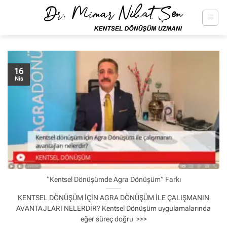
İçeriğe
atla
16
Nis
“Kentsel Dönüşümde Agra Dönüşüm” Farkı
KENTSEL DÖNÜŞÜM İÇİN AGRA DÖNÜŞÜM İLE ÇALIŞMANIN
AVANTAJLARI NELERDİR? Kentsel Dönüşüm uygulamalarında
eğer süreç doğru >>>