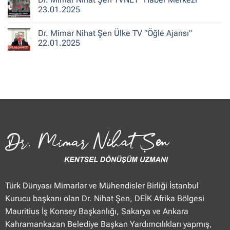
25.01.2025
“Güne
Mimar
23.01.2025
Merhaba
Nihat
Hafta
Şen
Yorum
Sonu”
Flash
yok
Dr. Mimar Nihat Şen Ülke TV “Öğle Ajansı”
25.01.2025
Haber
Dr.
“Haberler”
Mimar
22.01.2025
23.01.2025
Nihat
Şen
Yorum
TVNET
yok
“Haber
Dr.
Merkezi”
Mimar
23.01.2025
Nihat
Şen
Ülke
TV
“Öğle
Ajansı”
22.01.2025
Türk Dünyası Mimarlar ve Mühendisler Birliği İstanbul
Kurucu başkanı olan Dr. Nihat Şen, DEİK Afrika Bölgesi
Mauritius İş Konsey Başkanlığı, Sakarya ve Ankara
Kahramankazan Belediye Başkan Yardımcılıkları yapmış,