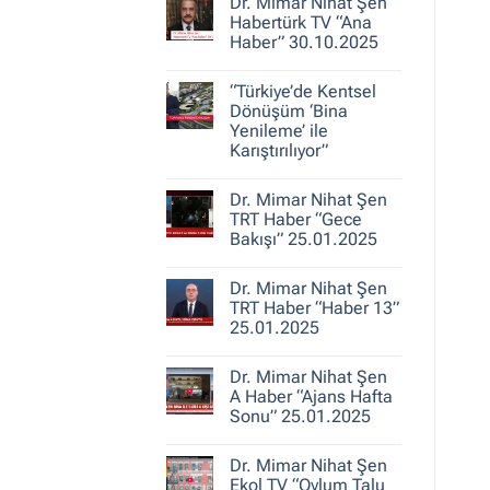
30.10.2025
Dr. Mimar Nihat Şen
Dr.
Mimar
Habertürk TV “Ana
Nihat
Haber” 30.10.2025
Şen
ile
Yorum
Kent
yok
Hikayeleri
“Türkiye’de Kentsel
Dr.
–
Mimar
Dönüşüm ‘Bina
Belediye
Nihat
Yenileme’ ile
Gerçeği
Şen
Karıştırılıyor”
Habertürk
TV
Yorum
“Ana
yok
Haber”
Dr. Mimar Nihat Şen
“Türkiye’de
30.10.2025
Kentsel
TRT Haber “Gece
Dönüşüm
Bakışı” 25.01.2025
‘Bina
Yenileme’
Yorum
ile
yok
Karıştırılıyor”
Dr. Mimar Nihat Şen
Dr.
Mimar
TRT Haber “Haber 13”
Nihat
25.01.2025
Şen
TRT
Yorum
Haber
yok
“Gece
Dr. Mimar Nihat Şen
Dr.
Bakışı”
Mimar
A Haber “Ajans Hafta
25.01.2025
Nihat
Sonu” 25.01.2025
Şen
TRT
Yorum
Haber
yok
“Haber
Dr. Mimar Nihat Şen
Dr.
13”
Mimar
Ekol TV “Oylum Talu