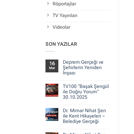
Röportajlar
TV Yayınları
Videolar
SON YAZILAR
Deprem Gerçeği ve
16
Şehirlerin Yeniden
Mar
İnşası
Yorum
yok
TV100 “Başak Şengül
Deprem
Gerçeği
ile Doğru Yorum”
ve
30.10.2025
Şehirlerin
Yeniden
Yorum
İnşası
yok
Dr. Mimar Nihat Şen
TV100
“Başak
ile Kent Hikayeleri –
Şengül
Belediye Gerçeği
ile
Doğru
Yorum
Yorum”
yok