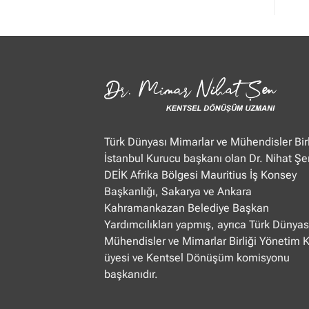
Mimar
Nihat
Şen
Ülke
TV
“Öğle
Ajansı”
22.01.2025
Türk Dünyası Mimarlar ve Mühendisler Birl
İstanbul Kurucu başkanı olan Dr. Nihat Şe
DEİK Afrika Bölgesi Mauritius İş Konsey
Başkanlığı, Sakarya ve Ankara
Kahramankazan Belediye Başkan
Yardımcılıkları yapmış, ayrıca Türk Dünyas
Mühendisler ve Mimarlar Birliği Yönetim 
üyesi ve Kentsel Dönüşüm komisyonu
başkanıdır.