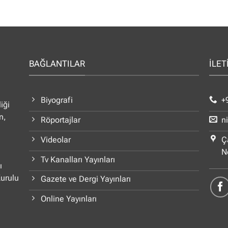
BAĞLANTILAR
İLET
Biyografi
+
iği
n,
Röportajlar
n
Videolar
Ç
N
Tv Kanalları Yayınları
ı
Kurulu
Gazete ve Dergi Yayınları
Online Yayınları