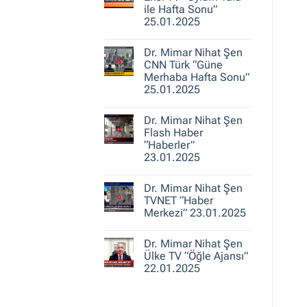
25.01.2025
Nihat
ile Hafta Sonu”
Şen
25.01.2025
A
Haber
Yorum
“Ajans
yok
Hafta
Dr. Mimar Nihat Şen
Dr.
Sonu”
Mimar
CNN Türk “Güne
25.01.2025
Nihat
Merhaba Hafta Sonu”
Şen
25.01.2025
Ekol
TV
Yorum
“Oylum
yok
Talu
Dr. Mimar Nihat Şen
Dr.
ile
Mimar
Flash Haber
Hafta
Nihat
Sonu”
“Haberler”
Şen
25.01.2025
23.01.2025
CNN
Türk
Yorum
“Güne
yok
Merhaba
Dr. Mimar Nihat Şen
Dr.
Hafta
Mimar
TVNET “Haber
Sonu”
Nihat
25.01.2025
Merkezi” 23.01.2025
Şen
Flash
Yorum
Haber
yok
“Haberler”
Dr. Mimar Nihat Şen
Dr.
23.01.2025
Mimar
Ülke TV “Öğle Ajansı”
Nihat
22.01.2025
Şen
TVNET
Yorum
“Haber
yok
Merkezi”
Dr.
23.01.2025