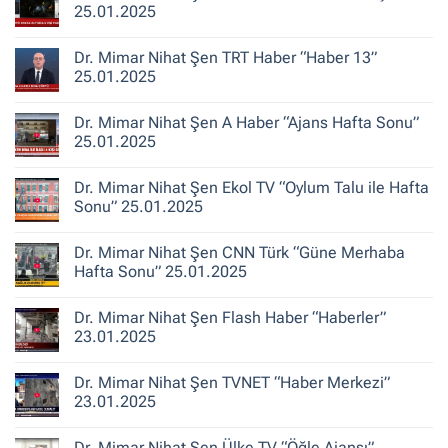
“Ana
Kentsel
25.01.2025
Haber”
Dönüşüm
30.10.2025
‘Bina
Yorum
Yenileme’
yok
Dr. Mimar Nihat Şen TRT Haber “Haber 13”
ile
Dr.
Karıştırılıyor”
Mimar
25.01.2025
Nihat
Şen
Yorum
TRT
yok
Dr. Mimar Nihat Şen A Haber “Ajans Hafta Sonu”
Haber
Dr.
“Gece
Mimar
25.01.2025
Bakışı”
Nihat
25.01.2025
Şen
Yorum
TRT
yok
Dr. Mimar Nihat Şen Ekol TV “Oylum Talu ile Hafta
Haber
Dr.
“Haber
Mimar
Sonu” 25.01.2025
13”
Nihat
25.01.2025
Şen
Yorum
A
yok
Dr. Mimar Nihat Şen CNN Türk “Güne Merhaba
Haber
Dr.
“Ajans
Mimar
Hafta Sonu” 25.01.2025
Hafta
Nihat
Sonu”
Şen
Yorum
25.01.2025
Ekol
yok
Dr. Mimar Nihat Şen Flash Haber “Haberler”
TV
Dr.
“Oylum
Mimar
23.01.2025
Talu
Nihat
ile
Şen
Yorum
Hafta
CNN
yok
Dr. Mimar Nihat Şen TVNET “Haber Merkezi”
Sonu”
Türk
Dr.
25.01.2025
“Güne
Mimar
23.01.2025
Merhaba
Nihat
Hafta
Şen
Yorum
Sonu”
Flash
yok
Dr. Mimar Nihat Şen Ülke TV “Öğle Ajansı”
25.01.2025
Haber
Dr.