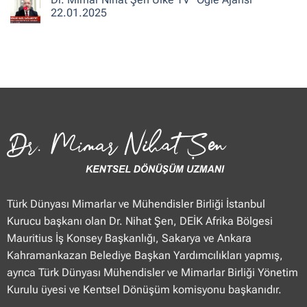
“Haberler”
Mimar
22.01.2025
23.01.2025
Nihat
Şen
Yorum
TVNET
yok
“Haber
Dr.
Merkezi”
Mimar
23.01.2025
Nihat
Şen
Ülke
TV
“Öğle
Ajansı”
22.01.2025
Türk Dünyası Mimarlar ve Mühendisler Birliği İstanbul
Kurucu başkanı olan Dr. Nihat Şen, DEİK Afrika Bölgesi
Mauritius İş Konsey Başkanlığı, Sakarya ve Ankara
Kahramankazan Belediye Başkan Yardımcılıkları yapmış,
ayrıca Türk Dünyası Mühendisler ve Mimarlar Birliği Yönetim
Kurulu üyesi ve Kentsel Dönüşüm komisyonu başkanıdır.