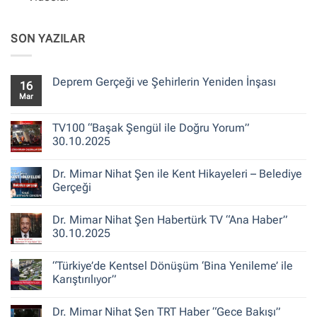
SON YAZILAR
Deprem Gerçeği ve Şehirlerin Yeniden İnşası
16
Mar
Yorum
yok
Deprem
Gerçeği
TV100 “Başak Şengül ile Doğru Yorum”
ve
30.10.2025
Şehirlerin
Yeniden
Yorum
İnşası
yok
Dr. Mimar Nihat Şen ile Kent Hikayeleri – Belediye
TV100
“Başak
Gerçeği
Şengül
ile
Yorum
Doğru
yok
Dr. Mimar Nihat Şen Habertürk TV “Ana Haber”
Yorum”
Dr.
30.10.2025
Mimar
30.10.2025
Nihat
Şen
Yorum
ile
yok
“Türkiye’de Kentsel Dönüşüm ‘Bina Yenileme’ ile
Kent
Dr.
Hikayeleri
Mimar
Karıştırılıyor”
–
Nihat
Belediye
Şen
Yorum
Gerçeği
Habertürk
yok
Dr. Mimar Nihat Şen TRT Haber “Gece Bakışı”
TV
“Türkiye’de