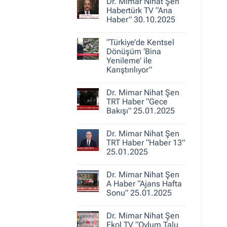
30.10.2025
Dr. Mimar Nihat Şen
Dr.
Mimar
Habertürk TV “Ana
Nihat
Haber” 30.10.2025
Şen
ile
Yorum
Kent
yok
Hikayeleri
“Türkiye’de Kentsel
Dr.
–
Mimar
Dönüşüm ‘Bina
Belediye
Nihat
Yenileme’ ile
Gerçeği
Şen
Karıştırılıyor”
Habertürk
TV
Yorum
“Ana
yok
Haber”
Dr. Mimar Nihat Şen
“Türkiye’de
30.10.2025
Kentsel
TRT Haber “Gece
Dönüşüm
Bakışı” 25.01.2025
‘Bina
Yenileme’
Yorum
ile
yok
Karıştırılıyor”
Dr. Mimar Nihat Şen
Dr.
Mimar
TRT Haber “Haber 13”
Nihat
25.01.2025
Şen
TRT
Yorum
Haber
yok
“Gece
Dr. Mimar Nihat Şen
Dr.
Bakışı”
Mimar
A Haber “Ajans Hafta
25.01.2025
Nihat
Sonu” 25.01.2025
Şen
TRT
Yorum
Haber
yok
“Haber
Dr. Mimar Nihat Şen
Dr.
13”
Mimar
Ekol TV “Oylum Talu