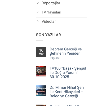
Röportajlar
TV Yayınları
Videolar
SON YAZILAR
Deprem Gerçeği ve
16
Şehirlerin Yeniden
Mar
İnşası
Yorum
yok
TV100 “Başak Şengül
Deprem
Gerçeği
ile Doğru Yorum”
ve
30.10.2025
Şehirlerin
Yeniden
Yorum
İnşası
yok
Dr. Mimar Nihat Şen
TV100
“Başak
ile Kent Hikayeleri –
Şengül
Belediye Gerçeği
ile
Doğru
Yorum
Yorum”
yok