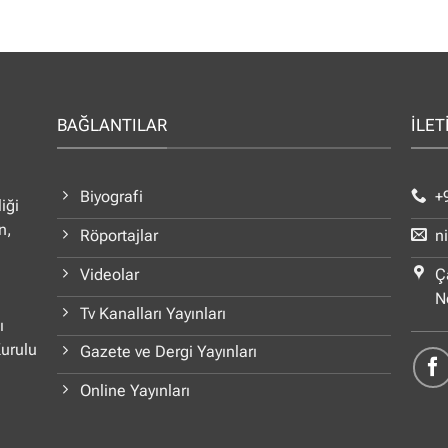
BAĞLANTILAR
İLET
Biyografi
+
iği
n,
Röportajlar
n
Videolar
Ç
N
Tv Kanalları Yayınları
ı
Kurulu
Gazete ve Dergi Yayınları
Online Yayınları