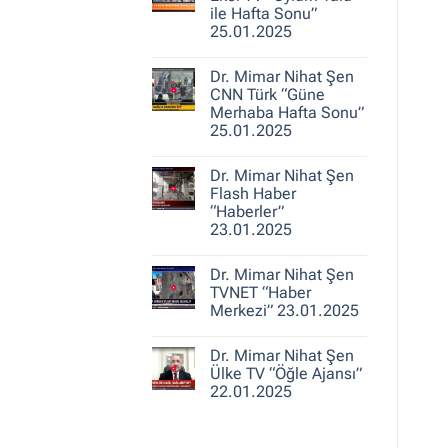
25.01.2025
Nihat
ile Hafta Sonu”
Şen
25.01.2025
A
Haber
Yorum
“Ajans
yok
Hafta
Dr. Mimar Nihat Şen
Dr.
Sonu”
Mimar
CNN Türk “Güne
25.01.2025
Nihat
Merhaba Hafta Sonu”
Şen
25.01.2025
Ekol
TV
Yorum
“Oylum
yok
Talu
Dr. Mimar Nihat Şen
Dr.
ile
Mimar
Flash Haber
Hafta
Nihat
Sonu”
“Haberler”
Şen
25.01.2025
23.01.2025
CNN
Türk
Yorum
“Güne
yok
Merhaba
Dr. Mimar Nihat Şen
Dr.
Hafta
Mimar
TVNET “Haber
Sonu”
Nihat
25.01.2025
Merkezi” 23.01.2025
Şen
Flash
Yorum
Haber
yok
“Haberler”
Dr. Mimar Nihat Şen
Dr.
23.01.2025
Mimar
Ülke TV “Öğle Ajansı”
Nihat
22.01.2025
Şen
TVNET
Yorum
“Haber
yok
Merkezi”
Dr.
23.01.2025