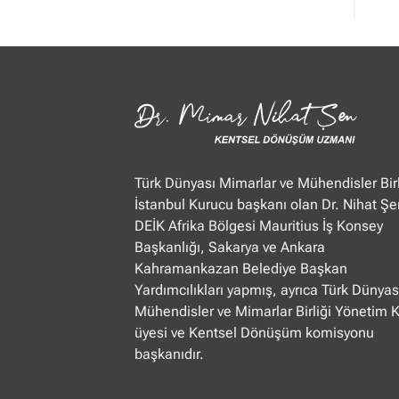
Mimar
Nihat
Şen
Ülke
TV
“Öğle
Ajansı”
22.01.2025
Türk Dünyası Mimarlar ve Mühendisler Birl
İstanbul Kurucu başkanı olan Dr. Nihat Şe
DEİK Afrika Bölgesi Mauritius İş Konsey
Başkanlığı, Sakarya ve Ankara
Kahramankazan Belediye Başkan
Yardımcılıkları yapmış, ayrıca Türk Dünyas
Mühendisler ve Mimarlar Birliği Yönetim 
üyesi ve Kentsel Dönüşüm komisyonu
başkanıdır.