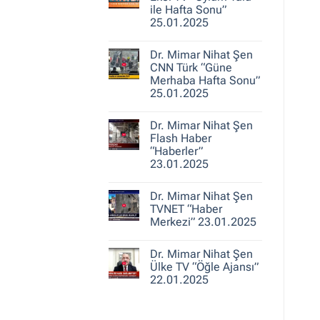
25.01.2025
Nihat
ile Hafta Sonu”
Şen
25.01.2025
A
Haber
Yorum
“Ajans
yok
Hafta
Dr. Mimar Nihat Şen
Dr.
Sonu”
Mimar
CNN Türk “Güne
25.01.2025
Nihat
Merhaba Hafta Sonu”
Şen
25.01.2025
Ekol
TV
Yorum
“Oylum
yok
Talu
Dr. Mimar Nihat Şen
Dr.
ile
Mimar
Flash Haber
Hafta
Nihat
Sonu”
“Haberler”
Şen
25.01.2025
23.01.2025
CNN
Türk
Yorum
“Güne
yok
Merhaba
Dr. Mimar Nihat Şen
Dr.
Hafta
Mimar
TVNET “Haber
Sonu”
Nihat
25.01.2025
Merkezi” 23.01.2025
Şen
Flash
Yorum
Haber
yok
“Haberler”
Dr. Mimar Nihat Şen
Dr.
23.01.2025
Mimar
Ülke TV “Öğle Ajansı”
Nihat
22.01.2025
Şen
TVNET
Yorum
“Haber
yok
Merkezi”
Dr.
23.01.2025