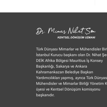
Mimar
Nihat
Şen
Ülke
TV
“Öğle
Ajansı”
22.01.2025
Türk Dünyası Mimarlar ve Mühendisler Birl
İstanbul Kurucu başkanı olan Dr. Nihat Şe
DEİK Afrika Bölgesi Mauritius İş Konsey
Başkanlığı, Sakarya ve Ankara
Kahramankazan Belediye Başkan
Yardımcılıkları yapmış, ayrıca Türk Dünyas
Mühendisler ve Mimarlar Birliği Yönetim 
üyesi ve Kentsel Dönüşüm komisyonu
başkanıdır.