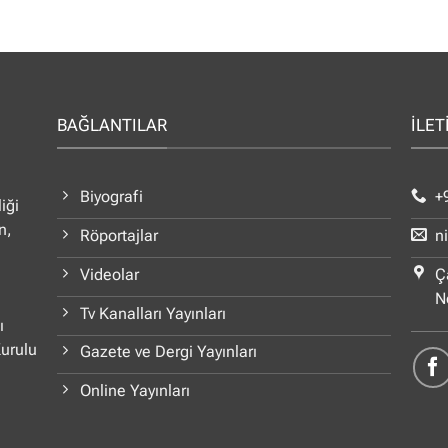
BAĞLANTILAR
İLET
Biyografi
+
iği
n,
Röportajlar
n
Videolar
Ç
N
Tv Kanalları Yayınları
ı
Kurulu
Gazete ve Dergi Yayınları
Online Yayınları