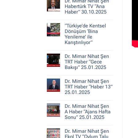
30.10.2025
Dr. Mimar Nihat Şen
Dr.
Mimar
Habertürk TV “Ana
Nihat
Haber” 30.10.2025
Şen
ile
Yorum
Kent
yok
Hikayeleri
“Türkiye’de Kentsel
Dr.
–
Mimar
Dönüşüm ‘Bina
Belediye
Nihat
Yenileme’ ile
Gerçeği
Şen
Karıştırılıyor”
Habertürk
TV
Yorum
“Ana
yok
Haber”
Dr. Mimar Nihat Şen
“Türkiye’de
30.10.2025
Kentsel
TRT Haber “Gece
Dönüşüm
Bakışı” 25.01.2025
‘Bina
Yenileme’
Yorum
ile
yok
Karıştırılıyor”
Dr. Mimar Nihat Şen
Dr.
Mimar
TRT Haber “Haber 13”
Nihat
25.01.2025
Şen
TRT
Yorum
Haber
yok
“Gece
Dr. Mimar Nihat Şen
Dr.
Bakışı”
Mimar
A Haber “Ajans Hafta
25.01.2025
Nihat
Sonu” 25.01.2025
Şen
TRT
Yorum
Haber
yok
“Haber
Dr. Mimar Nihat Şen
Dr.
13”
Mimar
Ekol TV “Oylum Talu