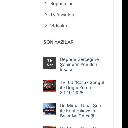
Röportajlar
TV Yayınları
Videolar
SON YAZILAR
Deprem Gerçeği ve
16
Şehirlerin Yeniden
Mar
İnşası
Yorum
yok
TV100 “Başak Şengül
Deprem
Gerçeği
ile Doğru Yorum”
ve
30.10.2025
Şehirlerin
Yeniden
Yorum
İnşası
yok
Dr. Mimar Nihat Şen
TV100
“Başak
ile Kent Hikayeleri –
Şengül
Belediye Gerçeği
ile
Doğru
Yorum
Yorum”
yok