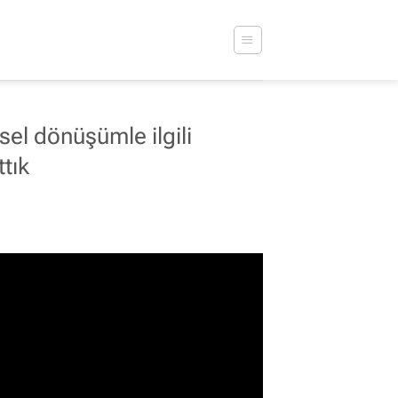
l dönüşümle ilgili
ttık