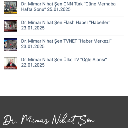
A
yok
Dr. Mimar Nihat Şen CNN Türk “Güne Merhaba
Haber
Dr.
“Ajans
Mimar
Hafta Sonu” 25.01.2025
Hafta
Nihat
Sonu”
Şen
Yorum
25.01.2025
Ekol
yok
Dr. Mimar Nihat Şen Flash Haber “Haberler”
TV
Dr.
“Oylum
Mimar
23.01.2025
Talu
Nihat
ile
Şen
Yorum
Hafta
CNN
yok
Dr. Mimar Nihat Şen TVNET “Haber Merkezi”
Sonu”
Türk
Dr.
25.01.2025
“Güne
Mimar
23.01.2025
Merhaba
Nihat
Hafta
Şen
Yorum
Sonu”
Flash
yok
Dr. Mimar Nihat Şen Ülke TV “Öğle Ajansı”
25.01.2025
Haber
Dr.
“Haberler”
Mimar
22.01.2025
23.01.2025
Nihat
Şen
Yorum
TVNET
yok
“Haber
Dr.
Merkezi”
Mimar
23.01.2025
Nihat
Şen
Ülke
TV
“Öğle
Ajansı”
22.01.2025