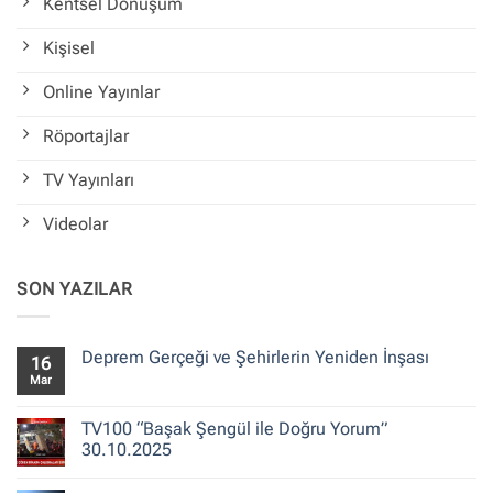
Kentsel Dönüşüm
Kişisel
Online Yayınlar
Röportajlar
TV Yayınları
Videolar
SON YAZILAR
Deprem Gerçeği ve Şehirlerin Yeniden İnşası
16
Mar
Yorum
yok
Deprem
Gerçeği
TV100 “Başak Şengül ile Doğru Yorum”
ve
30.10.2025
Şehirlerin
Yeniden
Yorum
İnşası
yok