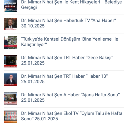
Dr. Mimar Nihat Şen ile Kent Hikayeleri – Belediye
TV100
“Başak
Gerçeği
Şengül
ile
Yorum
Doğru
yok
Dr. Mimar Nihat Şen Habertürk TV “Ana Haber”
Yorum”
Dr.
30.10.2025
Mimar
30.10.2025
Nihat
Şen
Yorum
ile
yok
“Türkiye’de Kentsel Dönüşüm ‘Bina Yenileme’ ile
Kent
Dr.
Hikayeleri
Mimar
Karıştırılıyor”
–
Nihat
Belediye
Şen
Yorum
Gerçeği
Habertürk
yok
Dr. Mimar Nihat Şen TRT Haber “Gece Bakışı”
TV
“Türkiye’de
“Ana
Kentsel
25.01.2025
Haber”
Dönüşüm
30.10.2025
‘Bina
Yorum
Yenileme’
yok
Dr. Mimar Nihat Şen TRT Haber “Haber 13”
ile
Dr.
Karıştırılıyor”
Mimar
25.01.2025
Nihat
Şen
Yorum
TRT
yok
Dr. Mimar Nihat Şen A Haber “Ajans Hafta Sonu”
Haber
Dr.
“Gece
Mimar
25.01.2025
Bakışı”
Nihat
25.01.2025
Şen
Yorum
TRT
yok
Dr. Mimar Nihat Şen Ekol TV “Oylum Talu ile Hafta
Haber
Dr.
“Haber
Mimar
Sonu” 25.01.2025
13”
Nihat
25.01.2025
Şen
Yorum