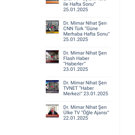
25.01.2025
Nihat
ile Hafta Sonu”
Şen
25.01.2025
A
Haber
Yorum
“Ajans
yok
Hafta
Dr. Mimar Nihat Şen
Dr.
Sonu”
Mimar
CNN Türk “Güne
25.01.2025
Nihat
Merhaba Hafta Sonu”
Şen
25.01.2025
Ekol
TV
Yorum
“Oylum
yok
Talu
Dr. Mimar Nihat Şen
Dr.
ile
Mimar
Flash Haber
Hafta
Nihat
Sonu”
“Haberler”
Şen
25.01.2025
23.01.2025
CNN
Türk
Yorum
“Güne
yok
Merhaba
Dr. Mimar Nihat Şen
Dr.
Hafta
Mimar
TVNET “Haber
Sonu”
Nihat
25.01.2025
Merkezi” 23.01.2025
Şen
Flash
Yorum
Haber
yok
“Haberler”
Dr. Mimar Nihat Şen
Dr.
23.01.2025
Mimar
Ülke TV “Öğle Ajansı”
Nihat
22.01.2025
Şen
TVNET
Yorum
“Haber
yok
Merkezi”
Dr.
23.01.2025