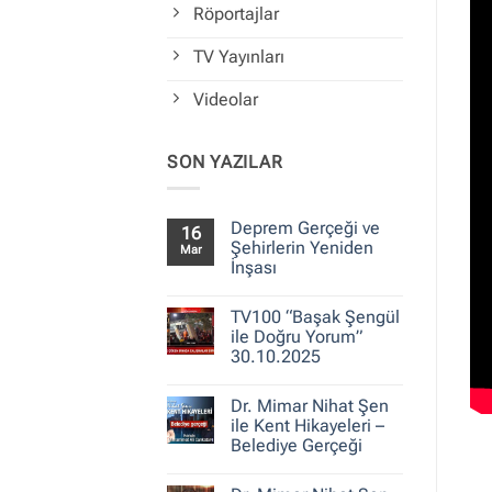
Röportajlar
TV Yayınları
Videolar
SON YAZILAR
Deprem Gerçeği ve
16
Şehirlerin Yeniden
Mar
İnşası
Yorum
yok
TV100 “Başak Şengül
Deprem
Gerçeği
ile Doğru Yorum”
ve
30.10.2025
Şehirlerin
Yeniden
Yorum
İnşası
yok
Dr. Mimar Nihat Şen
TV100
“Başak
ile Kent Hikayeleri –
Şengül
Belediye Gerçeği
ile
Doğru
Yorum
Yorum”
yok