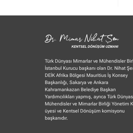
Mimar
Nihat
Şen
Ülke
TV
“Öğle
Ajansı”
22.01.2025
Türk Dünyası Mimarlar ve Mühendisler Birl
İstanbul Kurucu başkanı olan Dr. Nihat Şe
DEİK Afrika Bölgesi Mauritius İş Konsey
Başkanlığı, Sakarya ve Ankara
Kahramankazan Belediye Başkan
Yardımcılıkları yapmış, ayrıca Türk Dünyas
Mühendisler ve Mimarlar Birliği Yönetim 
üyesi ve Kentsel Dönüşüm komisyonu
başkanıdır.