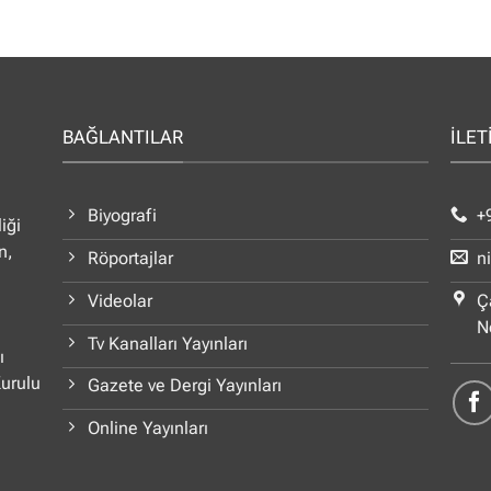
BAĞLANTILAR
İLET
Biyografi
+
iği
n,
Röportajlar
n
Videolar
Ç
N
Tv Kanalları Yayınları
ı
Kurulu
Gazete ve Dergi Yayınları
Online Yayınları