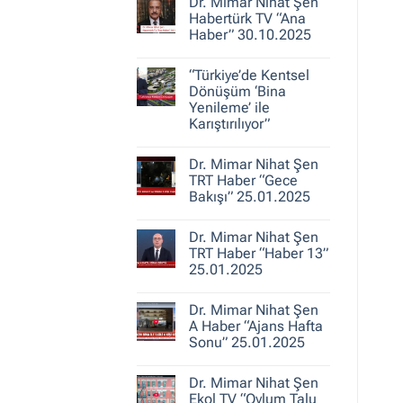
30.10.2025
Dr. Mimar Nihat Şen
Dr.
Mimar
Habertürk TV “Ana
Nihat
Haber” 30.10.2025
Şen
ile
Yorum
Kent
yok
Hikayeleri
“Türkiye’de Kentsel
Dr.
–
Mimar
Dönüşüm ‘Bina
Belediye
Nihat
Yenileme’ ile
Gerçeği
Şen
Karıştırılıyor”
Habertürk
TV
Yorum
“Ana
yok
Haber”
Dr. Mimar Nihat Şen
“Türkiye’de
30.10.2025
Kentsel
TRT Haber “Gece
Dönüşüm
Bakışı” 25.01.2025
‘Bina
Yenileme’
Yorum
ile
yok
Karıştırılıyor”
Dr. Mimar Nihat Şen
Dr.
Mimar
TRT Haber “Haber 13”
Nihat
25.01.2025
Şen
TRT
Yorum
Haber
yok
“Gece
Dr. Mimar Nihat Şen
Dr.
Bakışı”
Mimar
A Haber “Ajans Hafta
25.01.2025
Nihat
Sonu” 25.01.2025
Şen
TRT
Yorum
Haber
yok
“Haber
Dr. Mimar Nihat Şen
Dr.
13”
Mimar
Ekol TV “Oylum Talu