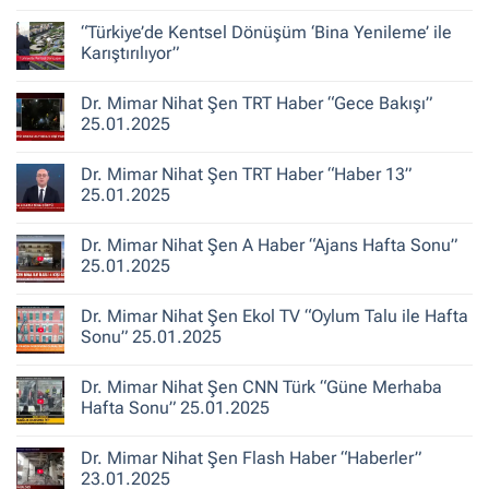
Şen
Yorum
ile
yok
“Türkiye’de Kentsel Dönüşüm ‘Bina Yenileme’ ile
Kent
Dr.
Hikayeleri
Mimar
Karıştırılıyor”
–
Nihat
Belediye
Şen
Yorum
Gerçeği
Habertürk
yok
Dr. Mimar Nihat Şen TRT Haber “Gece Bakışı”
TV
“Türkiye’de
“Ana
Kentsel
25.01.2025
Haber”
Dönüşüm
30.10.2025
‘Bina
Yorum
Yenileme’
yok
Dr. Mimar Nihat Şen TRT Haber “Haber 13”
ile
Dr.
Karıştırılıyor”
Mimar
25.01.2025
Nihat
Şen
Yorum
TRT
yok
Dr. Mimar Nihat Şen A Haber “Ajans Hafta Sonu”
Haber
Dr.
“Gece
Mimar
25.01.2025
Bakışı”
Nihat
25.01.2025
Şen
Yorum
TRT
yok
Dr. Mimar Nihat Şen Ekol TV “Oylum Talu ile Hafta
Haber
Dr.
“Haber
Mimar
Sonu” 25.01.2025
13”
Nihat
25.01.2025
Şen
Yorum
A
yok
Dr. Mimar Nihat Şen CNN Türk “Güne Merhaba
Haber
Dr.
“Ajans
Mimar
Hafta Sonu” 25.01.2025
Hafta
Nihat
Sonu”
Şen
Yorum
25.01.2025
Ekol
yok
Dr. Mimar Nihat Şen Flash Haber “Haberler”
TV
Dr.
“Oylum
Mimar
23.01.2025
Talu
Nihat