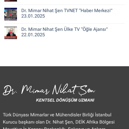
ile
Şen
Yorum
Hafta
CNN
yok
Dr. Mimar Nihat Şen TVNET “Haber Merkezi”
Sonu”
Türk
Dr.
25.01.2025
“Güne
Mimar
23.01.2025
Merhaba
Nihat
Hafta
Şen
Yorum
Sonu”
Flash
yok
Dr. Mimar Nihat Şen Ülke TV “Öğle Ajansı”
25.01.2025
Haber
Dr.
“Haberler”
Mimar
22.01.2025
23.01.2025
Nihat
Şen
Yorum
TVNET
yok
“Haber
Dr.
Merkezi”
Mimar
23.01.2025
Nihat
Şen
Ülke
TV
“Öğle
Ajansı”
22.01.2025
Türk Dünyası Mimarlar ve Mühendisler Birliği İstanbul
Kurucu başkanı olan Dr. Nihat Şen, DEİK Afrika Bölgesi