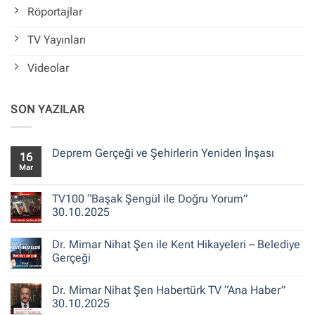
Röportajlar
TV Yayınları
Videolar
SON YAZILAR
Deprem Gerçeği ve Şehirlerin Yeniden İnşası
16
Mar
Yorum
yok
Deprem
Gerçeği
TV100 “Başak Şengül ile Doğru Yorum”
ve
30.10.2025
Şehirlerin
Yeniden
Yorum
İnşası
yok
Dr. Mimar Nihat Şen ile Kent Hikayeleri – Belediye
TV100
“Başak
Gerçeği
Şengül
ile
Yorum
Doğru
yok
Dr. Mimar Nihat Şen Habertürk TV “Ana Haber”
Yorum”
Dr.
30.10.2025
Mimar
30.10.2025
Nihat