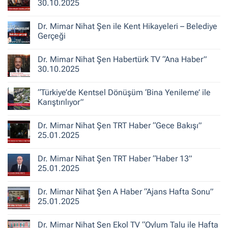
30.10.2025
Şehirlerin
Yeniden
Yorum
İnşası
yok
Dr. Mimar Nihat Şen ile Kent Hikayeleri – Belediye
TV100
“Başak
Gerçeği
Şengül
ile
Yorum
Doğru
yok
Dr. Mimar Nihat Şen Habertürk TV “Ana Haber”
Yorum”
Dr.
30.10.2025
Mimar
30.10.2025
Nihat
Şen
Yorum
ile
yok
“Türkiye’de Kentsel Dönüşüm ‘Bina Yenileme’ ile
Kent
Dr.
Hikayeleri
Mimar
Karıştırılıyor”
–
Nihat
Belediye
Şen
Yorum
Gerçeği
Habertürk
yok
Dr. Mimar Nihat Şen TRT Haber “Gece Bakışı”
TV
“Türkiye’de
“Ana
Kentsel
25.01.2025
Haber”
Dönüşüm
30.10.2025
‘Bina
Yorum
Yenileme’
yok
Dr. Mimar Nihat Şen TRT Haber “Haber 13”
ile
Dr.
Karıştırılıyor”
Mimar
25.01.2025
Nihat
Şen
Yorum
TRT
yok
Dr. Mimar Nihat Şen A Haber “Ajans Hafta Sonu”
Haber
Dr.
“Gece
Mimar
25.01.2025
Bakışı”
Nihat
25.01.2025
Şen
Yorum
TRT
yok
Dr. Mimar Nihat Şen Ekol TV “Oylum Talu ile Hafta
Haber
Dr.