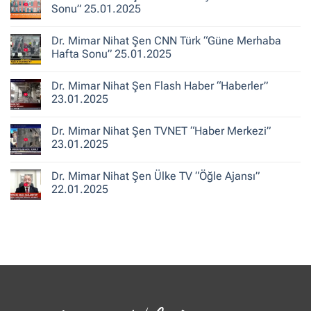
“Haber
Mimar
Sonu” 25.01.2025
13”
Nihat
25.01.2025
Şen
Yorum
A
yok
Dr. Mimar Nihat Şen CNN Türk “Güne Merhaba
Haber
Dr.
“Ajans
Mimar
Hafta Sonu” 25.01.2025
Hafta
Nihat
Sonu”
Şen
Yorum
25.01.2025
Ekol
yok
Dr. Mimar Nihat Şen Flash Haber “Haberler”
TV
Dr.
“Oylum
Mimar
23.01.2025
Talu
Nihat
ile
Şen
Yorum
Hafta
CNN
yok
Dr. Mimar Nihat Şen TVNET “Haber Merkezi”
Sonu”
Türk
Dr.
25.01.2025
“Güne
Mimar
23.01.2025
Merhaba
Nihat
Hafta
Şen
Yorum
Sonu”
Flash
yok
Dr. Mimar Nihat Şen Ülke TV “Öğle Ajansı”
25.01.2025
Haber
Dr.
“Haberler”
Mimar
22.01.2025
23.01.2025
Nihat
Şen
Yorum
TVNET
yok
“Haber
Dr.
Merkezi”
Mimar
23.01.2025
Nihat
Şen
Ülke
TV
“Öğle
Ajansı”
22.01.2025