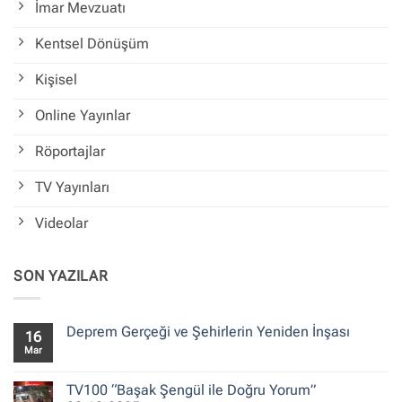
İmar Mevzuatı
Kentsel Dönüşüm
Kişisel
Online Yayınlar
Röportajlar
TV Yayınları
Videolar
SON YAZILAR
Deprem Gerçeği ve Şehirlerin Yeniden İnşası
16
Mar
Yorum
yok
Deprem
Gerçeği
TV100 “Başak Şengül ile Doğru Yorum”
ve