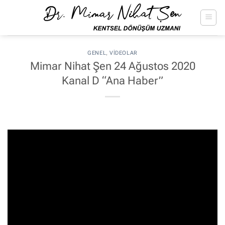
İçeriğe
atla
GENEL
,
VIDEOLAR
Mimar Nihat Şen 24 Ağustos 2020
Kanal D “Ana Haber”