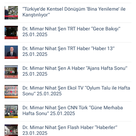
Şen
Yorum
ile
yok
“Türkiye’de Kentsel Dönüşüm ‘Bina Yenileme’ ile
Kent
Dr.
Hikayeleri
Mimar
Karıştırılıyor”
–
Nihat
Belediye
Şen
Yorum
Gerçeği
Habertürk
yok
Dr. Mimar Nihat Şen TRT Haber “Gece Bakışı”
TV
“Türkiye’de
“Ana
Kentsel
25.01.2025
Haber”
Dönüşüm
30.10.2025
‘Bina
Yorum
Yenileme’
yok
Dr. Mimar Nihat Şen TRT Haber “Haber 13”
ile
Dr.
Karıştırılıyor”
Mimar
25.01.2025
Nihat
Şen
Yorum
TRT
yok
Dr. Mimar Nihat Şen A Haber “Ajans Hafta Sonu”
Haber
Dr.
“Gece
Mimar
25.01.2025
Bakışı”
Nihat
25.01.2025
Şen
Yorum
TRT
yok
Dr. Mimar Nihat Şen Ekol TV “Oylum Talu ile Hafta
Haber
Dr.
“Haber
Mimar
Sonu” 25.01.2025
13”
Nihat
25.01.2025
Şen
Yorum
A
yok
Dr. Mimar Nihat Şen CNN Türk “Güne Merhaba
Haber
Dr.
“Ajans
Mimar
Hafta Sonu” 25.01.2025
Hafta
Nihat
Sonu”
Şen
Yorum
25.01.2025
Ekol
yok
Dr. Mimar Nihat Şen Flash Haber “Haberler”
TV
Dr.
“Oylum
Mimar
23.01.2025
Talu
Nihat