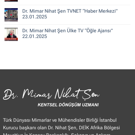
ile
Şen
Yorum
Hafta
CNN
yok
Dr. Mimar Nihat Şen TVNET “Haber Merkezi”
Sonu”
Türk
Dr.
25.01.2025
“Güne
Mimar
23.01.2025
Merhaba
Nihat
Hafta
Şen
Yorum
Sonu”
Flash
yok
Dr. Mimar Nihat Şen Ülke TV “Öğle Ajansı”
25.01.2025
Haber
Dr.
“Haberler”
Mimar
22.01.2025
23.01.2025
Nihat
Şen
Yorum
TVNET
yok
“Haber
Dr.
Merkezi”
Mimar
23.01.2025
Nihat
Şen
Ülke
TV
“Öğle
Ajansı”
22.01.2025
Türk Dünyası Mimarlar ve Mühendisler Birliği İstanbul
Kurucu başkanı olan Dr. Nihat Şen, DEİK Afrika Bölgesi