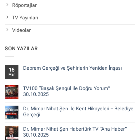
Röportajlar
TV Yayınları
Videolar
SON YAZILAR
Deprem Gerçeği ve Şehirlerin Yeniden İnşası
16
Mar
Yorum
yok
Deprem
Gerçeği
TV100 “Başak Şengül ile Doğru Yorum”
ve
30.10.2025
Şehirlerin
Yeniden
Yorum
İnşası
yok
Dr. Mimar Nihat Şen ile Kent Hikayeleri – Belediye
TV100
“Başak
Gerçeği
Şengül
ile
Yorum
Doğru
yok
Dr. Mimar Nihat Şen Habertürk TV “Ana Haber”
Yorum”
Dr.
30.10.2025
Mimar
30.10.2025
Nihat