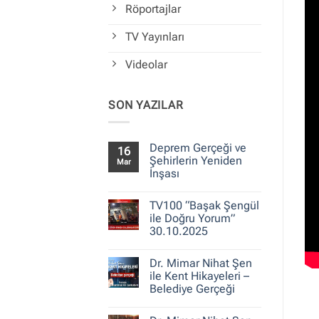
Röportajlar
TV Yayınları
Videolar
SON YAZILAR
Deprem Gerçeği ve
16
Şehirlerin Yeniden
Mar
İnşası
Yorum
yok
TV100 “Başak Şengül
Deprem
Gerçeği
ile Doğru Yorum”
ve
30.10.2025
Şehirlerin
Yeniden
Yorum
İnşası
yok
Dr. Mimar Nihat Şen
TV100
“Başak
ile Kent Hikayeleri –
Şengül
Belediye Gerçeği
ile
Doğru
Yorum
Yorum”
yok