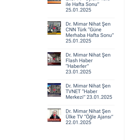
25.01.2025
Nihat
ile Hafta Sonu”
Şen
25.01.2025
A
Haber
Yorum
“Ajans
yok
Hafta
Dr. Mimar Nihat Şen
Dr.
Sonu”
Mimar
CNN Türk “Güne
25.01.2025
Nihat
Merhaba Hafta Sonu”
Şen
25.01.2025
Ekol
TV
Yorum
“Oylum
yok
Talu
Dr. Mimar Nihat Şen
Dr.
ile
Mimar
Flash Haber
Hafta
Nihat
Sonu”
“Haberler”
Şen
25.01.2025
23.01.2025
CNN
Türk
Yorum
“Güne
yok
Merhaba
Dr. Mimar Nihat Şen
Dr.
Hafta
Mimar
TVNET “Haber
Sonu”
Nihat
25.01.2025
Merkezi” 23.01.2025
Şen
Flash
Yorum
Haber
yok
“Haberler”
Dr. Mimar Nihat Şen
Dr.
23.01.2025
Mimar
Ülke TV “Öğle Ajansı”
Nihat
22.01.2025
Şen
TVNET
Yorum
“Haber
yok
Merkezi”
Dr.
23.01.2025