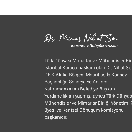
Mimar
Nihat
Şen
Ülke
TV
“Öğle
Ajansı”
22.01.2025
Türk Dünyası Mimarlar ve Mühendisler Birl
İstanbul Kurucu başkanı olan Dr. Nihat Şe
DEİK Afrika Bölgesi Mauritius İş Konsey
Başkanlığı, Sakarya ve Ankara
Kahramankazan Belediye Başkan
Yardımcılıkları yapmış, ayrıca Türk Dünyas
Mühendisler ve Mimarlar Birliği Yönetim 
üyesi ve Kentsel Dönüşüm komisyonu
başkanıdır.