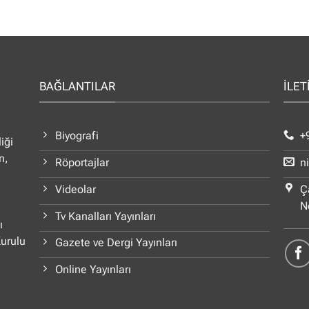
BAĞLANTILAR
İLET
Biyografi
+
iği
n,
Röportajlar
n
Videolar
Ç
N
Tv Kanalları Yayınları
ı
Kurulu
Gazete ve Dergi Yayınları
Online Yayınları