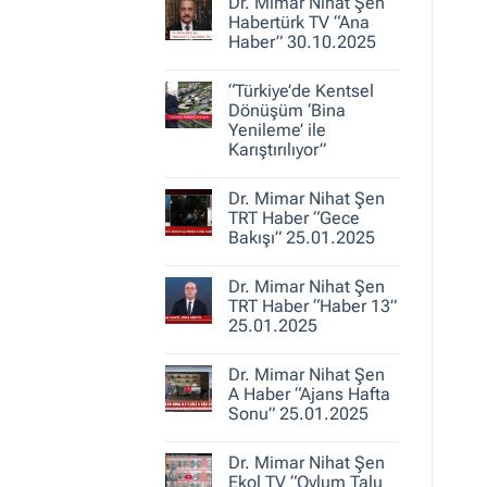
30.10.2025
Dr. Mimar Nihat Şen
Dr.
Mimar
Habertürk TV “Ana
Nihat
Haber” 30.10.2025
Şen
ile
Yorum
Kent
yok
Hikayeleri
“Türkiye’de Kentsel
Dr.
–
Mimar
Dönüşüm ‘Bina
Belediye
Nihat
Yenileme’ ile
Gerçeği
Şen
Karıştırılıyor”
Habertürk
TV
Yorum
“Ana
yok
Haber”
Dr. Mimar Nihat Şen
“Türkiye’de
30.10.2025
Kentsel
TRT Haber “Gece
Dönüşüm
Bakışı” 25.01.2025
‘Bina
Yenileme’
Yorum
ile
yok
Karıştırılıyor”
Dr. Mimar Nihat Şen
Dr.
Mimar
TRT Haber “Haber 13”
Nihat
25.01.2025
Şen
TRT
Yorum
Haber
yok
“Gece
Dr. Mimar Nihat Şen
Dr.
Bakışı”
Mimar
A Haber “Ajans Hafta
25.01.2025
Nihat
Sonu” 25.01.2025
Şen
TRT
Yorum
Haber
yok
“Haber
Dr. Mimar Nihat Şen
Dr.
13”
Mimar
Ekol TV “Oylum Talu