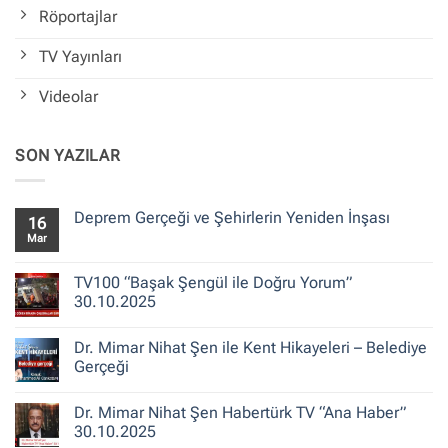
Röportajlar
TV Yayınları
Videolar
SON YAZILAR
Deprem Gerçeği ve Şehirlerin Yeniden İnşası
16
Mar
Yorum
yok
Deprem
Gerçeği
TV100 “Başak Şengül ile Doğru Yorum”
ve
30.10.2025
Şehirlerin
Yeniden
Yorum
İnşası
yok
Dr. Mimar Nihat Şen ile Kent Hikayeleri – Belediye
TV100
“Başak
Gerçeği
Şengül
ile
Yorum
Doğru
yok
Dr. Mimar Nihat Şen Habertürk TV “Ana Haber”
Yorum”
Dr.
30.10.2025
Mimar
30.10.2025
Nihat