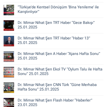
Şen
Yorum
ile
yok
“Türkiye’de Kentsel Dönüşüm ‘Bina Yenileme’ ile
Kent
Dr.
Hikayeleri
Mimar
Karıştırılıyor”
–
Nihat
Belediye
Şen
Yorum
Gerçeği
Habertürk
yok
Dr. Mimar Nihat Şen TRT Haber “Gece Bakışı”
TV
“Türkiye’de
“Ana
Kentsel
25.01.2025
Haber”
Dönüşüm
30.10.2025
‘Bina
Yorum
Yenileme’
yok
Dr. Mimar Nihat Şen TRT Haber “Haber 13”
ile
Dr.
Karıştırılıyor”
Mimar
25.01.2025
Nihat
Şen
Yorum
TRT
yok
Dr. Mimar Nihat Şen A Haber “Ajans Hafta Sonu”
Haber
Dr.
“Gece
Mimar
25.01.2025
Bakışı”
Nihat
25.01.2025
Şen
Yorum
TRT
yok
Dr. Mimar Nihat Şen Ekol TV “Oylum Talu ile Hafta
Haber
Dr.
“Haber
Mimar
Sonu” 25.01.2025
13”
Nihat
25.01.2025
Şen
Yorum
A
yok
Dr. Mimar Nihat Şen CNN Türk “Güne Merhaba
Haber
Dr.
“Ajans
Mimar
Hafta Sonu” 25.01.2025
Hafta
Nihat
Sonu”
Şen
Yorum
25.01.2025
Ekol
yok
Dr. Mimar Nihat Şen Flash Haber “Haberler”
TV
Dr.
“Oylum
Mimar
23.01.2025
Talu
Nihat