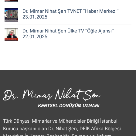
ile
Şen
Yorum
Hafta
CNN
yok
Dr. Mimar Nihat Şen TVNET “Haber Merkezi”
Sonu”
Türk
Dr.
25.01.2025
“Güne
Mimar
23.01.2025
Merhaba
Nihat
Hafta
Şen
Yorum
Sonu”
Flash
yok
Dr. Mimar Nihat Şen Ülke TV “Öğle Ajansı”
25.01.2025
Haber
Dr.
“Haberler”
Mimar
22.01.2025
23.01.2025
Nihat
Şen
Yorum
TVNET
yok
“Haber
Dr.
Merkezi”
Mimar
23.01.2025
Nihat
Şen
Ülke
TV
“Öğle
Ajansı”
22.01.2025
Türk Dünyası Mimarlar ve Mühendisler Birliği İstanbul
Kurucu başkanı olan Dr. Nihat Şen, DEİK Afrika Bölgesi