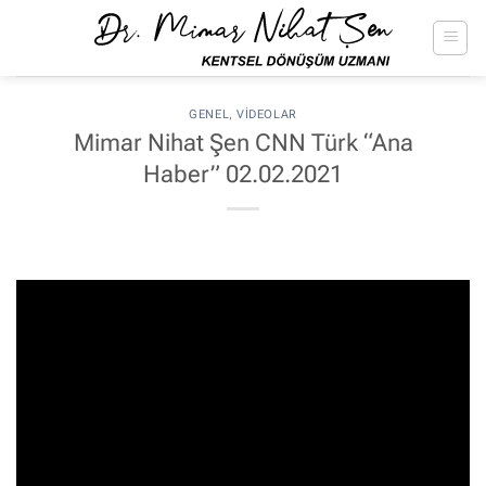
İçeriğe
atla
GENEL
,
VIDEOLAR
Mimar Nihat Şen CNN Türk “Ana
Haber” 02.02.2021