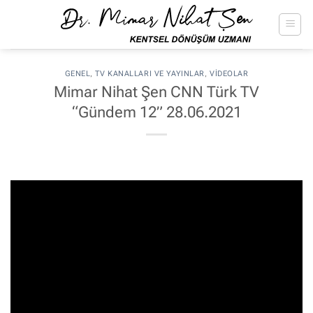
İçeriğe
atla
GENEL
,
TV KANALLARI VE YAYINLAR
,
VIDEOLAR
Mimar Nihat Şen CNN Türk TV
“Gündem 12” 28.06.2021