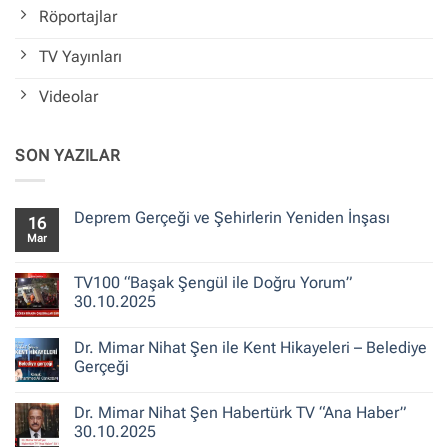
Röportajlar
TV Yayınları
Videolar
SON YAZILAR
Deprem Gerçeği ve Şehirlerin Yeniden İnşası
16
Mar
Yorum
yok
Deprem
Gerçeği
TV100 “Başak Şengül ile Doğru Yorum”
ve
30.10.2025
Şehirlerin
Yeniden
Yorum
İnşası
yok
Dr. Mimar Nihat Şen ile Kent Hikayeleri – Belediye
TV100
“Başak
Gerçeği
Şengül
ile
Yorum
Doğru
yok
Dr. Mimar Nihat Şen Habertürk TV “Ana Haber”
Yorum”
Dr.
30.10.2025
Mimar
30.10.2025
Nihat