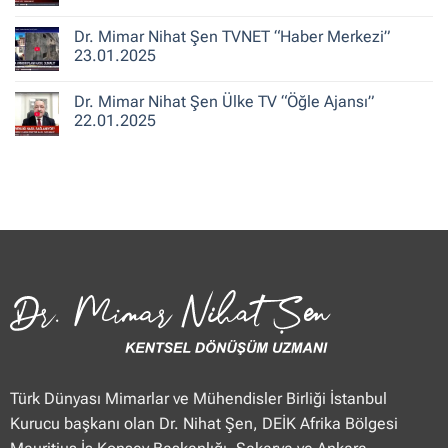
ile
Şen
Yorum
Hafta
CNN
yok
Dr. Mimar Nihat Şen TVNET “Haber Merkezi”
Sonu”
Türk
Dr.
25.01.2025
“Güne
Mimar
23.01.2025
Merhaba
Nihat
Hafta
Şen
Yorum
Sonu”
Flash
yok
Dr. Mimar Nihat Şen Ülke TV “Öğle Ajansı”
25.01.2025
Haber
Dr.
“Haberler”
Mimar
22.01.2025
23.01.2025
Nihat
Şen
Yorum
TVNET
yok
“Haber
Dr.
Merkezi”
Mimar
23.01.2025
Nihat
Şen
Ülke
TV
“Öğle
Ajansı”
22.01.2025
Türk Dünyası Mimarlar ve Mühendisler Birliği İstanbul
Kurucu başkanı olan Dr. Nihat Şen, DEİK Afrika Bölgesi