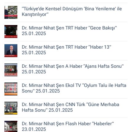
Şen
Yorum
ile
yok
“Türkiye’de Kentsel Dönüşüm ‘Bina Yenileme’ ile
Kent
Dr.
Hikayeleri
Mimar
Karıştırılıyor”
–
Nihat
Belediye
Şen
Yorum
Gerçeği
Habertürk
yok
Dr. Mimar Nihat Şen TRT Haber “Gece Bakışı”
TV
“Türkiye’de
“Ana
Kentsel
25.01.2025
Haber”
Dönüşüm
30.10.2025
‘Bina
Yorum
Yenileme’
yok
Dr. Mimar Nihat Şen TRT Haber “Haber 13”
ile
Dr.
Karıştırılıyor”
Mimar
25.01.2025
Nihat
Şen
Yorum
TRT
yok
Dr. Mimar Nihat Şen A Haber “Ajans Hafta Sonu”
Haber
Dr.
“Gece
Mimar
25.01.2025
Bakışı”
Nihat
25.01.2025
Şen
Yorum
TRT
yok
Dr. Mimar Nihat Şen Ekol TV “Oylum Talu ile Hafta
Haber
Dr.
“Haber
Mimar
Sonu” 25.01.2025
13”
Nihat
25.01.2025
Şen
Yorum
A
yok
Dr. Mimar Nihat Şen CNN Türk “Güne Merhaba
Haber
Dr.
“Ajans
Mimar
Hafta Sonu” 25.01.2025
Hafta
Nihat
Sonu”
Şen
Yorum
25.01.2025
Ekol
yok
Dr. Mimar Nihat Şen Flash Haber “Haberler”
TV
Dr.
“Oylum
Mimar
23.01.2025
Talu
Nihat