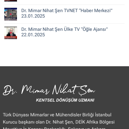
ile
Şen
Yorum
Hafta
CNN
yok
Dr. Mimar Nihat Şen TVNET “Haber Merkezi”
Sonu”
Türk
Dr.
25.01.2025
“Güne
Mimar
23.01.2025
Merhaba
Nihat
Hafta
Şen
Yorum
Sonu”
Flash
yok
Dr. Mimar Nihat Şen Ülke TV “Öğle Ajansı”
25.01.2025
Haber
Dr.
“Haberler”
Mimar
22.01.2025
23.01.2025
Nihat
Şen
Yorum
TVNET
yok
“Haber
Dr.
Merkezi”
Mimar
23.01.2025
Nihat
Şen
Ülke
TV
“Öğle
Ajansı”
22.01.2025
Türk Dünyası Mimarlar ve Mühendisler Birliği İstanbul
Kurucu başkanı olan Dr. Nihat Şen, DEİK Afrika Bölgesi