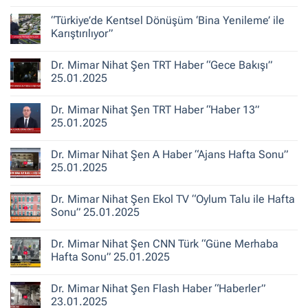
Şen
Yorum
ile
yok
“Türkiye’de Kentsel Dönüşüm ‘Bina Yenileme’ ile
Kent
Dr.
Hikayeleri
Mimar
Karıştırılıyor”
–
Nihat
Belediye
Şen
Yorum
Gerçeği
Habertürk
yok
Dr. Mimar Nihat Şen TRT Haber “Gece Bakışı”
TV
“Türkiye’de
“Ana
Kentsel
25.01.2025
Haber”
Dönüşüm
30.10.2025
‘Bina
Yorum
Yenileme’
yok
Dr. Mimar Nihat Şen TRT Haber “Haber 13”
ile
Dr.
Karıştırılıyor”
Mimar
25.01.2025
Nihat
Şen
Yorum
TRT
yok
Dr. Mimar Nihat Şen A Haber “Ajans Hafta Sonu”
Haber
Dr.
“Gece
Mimar
25.01.2025
Bakışı”
Nihat
25.01.2025
Şen
Yorum
TRT
yok
Dr. Mimar Nihat Şen Ekol TV “Oylum Talu ile Hafta
Haber
Dr.
“Haber
Mimar
Sonu” 25.01.2025
13”
Nihat
25.01.2025
Şen
Yorum
A
yok
Dr. Mimar Nihat Şen CNN Türk “Güne Merhaba
Haber
Dr.
“Ajans
Mimar
Hafta Sonu” 25.01.2025
Hafta
Nihat
Sonu”
Şen
Yorum
25.01.2025
Ekol
yok
Dr. Mimar Nihat Şen Flash Haber “Haberler”
TV
Dr.
“Oylum
Mimar
23.01.2025
Talu
Nihat