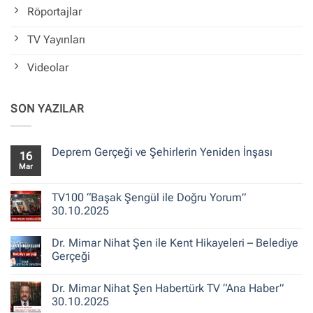
Röportajlar
TV Yayınları
Videolar
SON YAZILAR
Deprem Gerçeği ve Şehirlerin Yeniden İnşası
16
Mar
Yorum
yok
Deprem
Gerçeği
TV100 “Başak Şengül ile Doğru Yorum”
ve
30.10.2025
Şehirlerin
Yeniden
Yorum
İnşası
yok
Dr. Mimar Nihat Şen ile Kent Hikayeleri – Belediye
TV100
“Başak
Gerçeği
Şengül
ile
Yorum
Doğru
yok
Dr. Mimar Nihat Şen Habertürk TV “Ana Haber”
Yorum”
Dr.
30.10.2025
Mimar
30.10.2025
Nihat