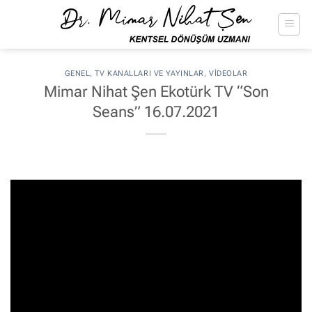
İçeriğe
atla
GENEL
,
TV KANALLARI VE YAYINLAR
,
VIDEOLAR
Mimar Nihat Şen Ekotürk TV “Son
Seans” 16.07.2021