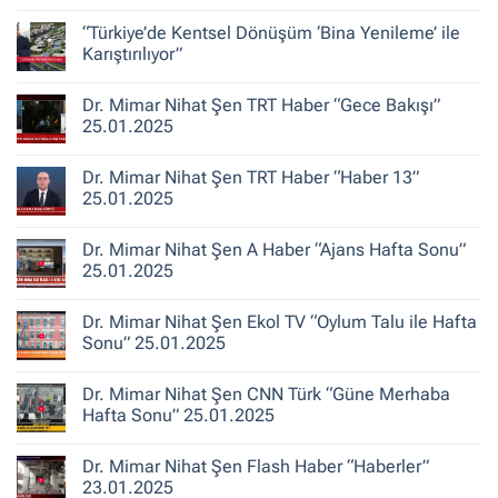
Şen
Yorum
ile
yok
“Türkiye’de Kentsel Dönüşüm ‘Bina Yenileme’ ile
Kent
Dr.
Hikayeleri
Mimar
Karıştırılıyor”
–
Nihat
Belediye
Şen
Yorum
Gerçeği
Habertürk
yok
Dr. Mimar Nihat Şen TRT Haber “Gece Bakışı”
TV
“Türkiye’de
“Ana
Kentsel
25.01.2025
Haber”
Dönüşüm
30.10.2025
‘Bina
Yorum
Yenileme’
yok
Dr. Mimar Nihat Şen TRT Haber “Haber 13”
ile
Dr.
Karıştırılıyor”
Mimar
25.01.2025
Nihat
Şen
Yorum
TRT
yok
Dr. Mimar Nihat Şen A Haber “Ajans Hafta Sonu”
Haber
Dr.
“Gece
Mimar
25.01.2025
Bakışı”
Nihat
25.01.2025
Şen
Yorum
TRT
yok
Dr. Mimar Nihat Şen Ekol TV “Oylum Talu ile Hafta
Haber
Dr.
“Haber
Mimar
Sonu” 25.01.2025
13”
Nihat
25.01.2025
Şen
Yorum
A
yok
Dr. Mimar Nihat Şen CNN Türk “Güne Merhaba
Haber
Dr.
“Ajans
Mimar
Hafta Sonu” 25.01.2025
Hafta
Nihat
Sonu”
Şen
Yorum
25.01.2025
Ekol
yok
Dr. Mimar Nihat Şen Flash Haber “Haberler”
TV
Dr.
“Oylum
Mimar
23.01.2025
Talu
Nihat