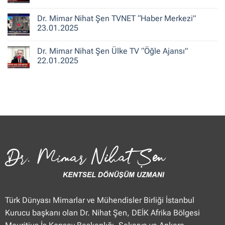
ile
Şen
Yorum
Hafta
CNN
yok
Dr. Mimar Nihat Şen TVNET “Haber Merkezi”
Sonu”
Türk
Dr.
25.01.2025
“Güne
Mimar
23.01.2025
Merhaba
Nihat
Hafta
Şen
Yorum
Sonu”
Flash
yok
Dr. Mimar Nihat Şen Ülke TV “Öğle Ajansı”
25.01.2025
Haber
Dr.
“Haberler”
Mimar
22.01.2025
23.01.2025
Nihat
Şen
Yorum
TVNET
yok
“Haber
Dr.
Merkezi”
Mimar
23.01.2025
Nihat
Şen
Ülke
TV
“Öğle
Ajansı”
22.01.2025
Türk Dünyası Mimarlar ve Mühendisler Birliği İstanbul
Kurucu başkanı olan Dr. Nihat Şen, DEİK Afrika Bölgesi