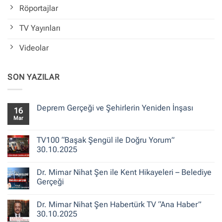
Röportajlar
TV Yayınları
Videolar
SON YAZILAR
Deprem Gerçeği ve Şehirlerin Yeniden İnşası
16
Mar
Yorum
yok
Deprem
Gerçeği
TV100 “Başak Şengül ile Doğru Yorum”
ve
30.10.2025
Şehirlerin
Yeniden
Yorum
İnşası
yok
Dr. Mimar Nihat Şen ile Kent Hikayeleri – Belediye
TV100
“Başak
Gerçeği
Şengül
ile
Yorum
Doğru
yok
Dr. Mimar Nihat Şen Habertürk TV “Ana Haber”
Yorum”
Dr.
30.10.2025
Mimar
30.10.2025
Nihat