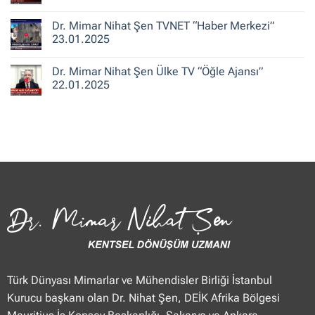
ile
Şen
Yorum
Hafta
CNN
yok
Dr. Mimar Nihat Şen TVNET “Haber Merkezi”
Sonu”
Türk
Dr.
25.01.2025
“Güne
Mimar
23.01.2025
Merhaba
Nihat
Hafta
Şen
Yorum
Sonu”
Flash
yok
Dr. Mimar Nihat Şen Ülke TV “Öğle Ajansı”
25.01.2025
Haber
Dr.
“Haberler”
Mimar
22.01.2025
23.01.2025
Nihat
Şen
Yorum
TVNET
yok
“Haber
Dr.
Merkezi”
Mimar
23.01.2025
Nihat
Şen
Ülke
TV
“Öğle
Ajansı”
22.01.2025
Türk Dünyası Mimarlar ve Mühendisler Birliği İstanbul
Kurucu başkanı olan Dr. Nihat Şen, DEİK Afrika Bölgesi