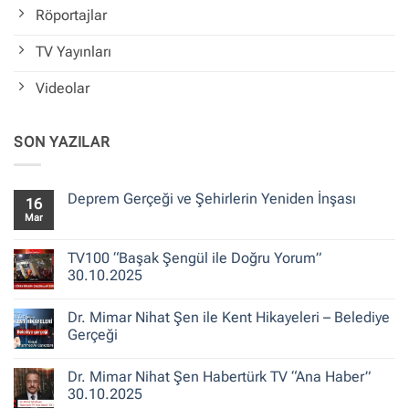
Röportajlar
TV Yayınları
Videolar
SON YAZILAR
Deprem Gerçeği ve Şehirlerin Yeniden İnşası
16
Mar
Yorum
yok
Deprem
Gerçeği
TV100 “Başak Şengül ile Doğru Yorum”
ve
30.10.2025
Şehirlerin
Yeniden
Yorum
İnşası
yok
Dr. Mimar Nihat Şen ile Kent Hikayeleri – Belediye
TV100
“Başak
Gerçeği
Şengül
ile
Yorum
Doğru
yok
Dr. Mimar Nihat Şen Habertürk TV “Ana Haber”
Yorum”
Dr.
30.10.2025
Mimar
30.10.2025
Nihat