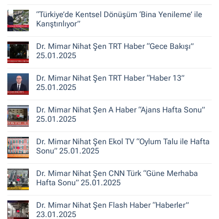
Şen
Yorum
ile
yok
“Türkiye’de Kentsel Dönüşüm ‘Bina Yenileme’ ile
Kent
Dr.
Hikayeleri
Mimar
Karıştırılıyor”
–
Nihat
Belediye
Şen
Yorum
Gerçeği
Habertürk
yok
Dr. Mimar Nihat Şen TRT Haber “Gece Bakışı”
TV
“Türkiye’de
“Ana
Kentsel
25.01.2025
Haber”
Dönüşüm
30.10.2025
‘Bina
Yorum
Yenileme’
yok
Dr. Mimar Nihat Şen TRT Haber “Haber 13”
ile
Dr.
Karıştırılıyor”
Mimar
25.01.2025
Nihat
Şen
Yorum
TRT
yok
Dr. Mimar Nihat Şen A Haber “Ajans Hafta Sonu”
Haber
Dr.
“Gece
Mimar
25.01.2025
Bakışı”
Nihat
25.01.2025
Şen
Yorum
TRT
yok
Dr. Mimar Nihat Şen Ekol TV “Oylum Talu ile Hafta
Haber
Dr.
“Haber
Mimar
Sonu” 25.01.2025
13”
Nihat
25.01.2025
Şen
Yorum
A
yok
Dr. Mimar Nihat Şen CNN Türk “Güne Merhaba
Haber
Dr.
“Ajans
Mimar
Hafta Sonu” 25.01.2025
Hafta
Nihat
Sonu”
Şen
Yorum
25.01.2025
Ekol
yok
Dr. Mimar Nihat Şen Flash Haber “Haberler”
TV
Dr.
“Oylum
Mimar
23.01.2025
Talu
Nihat