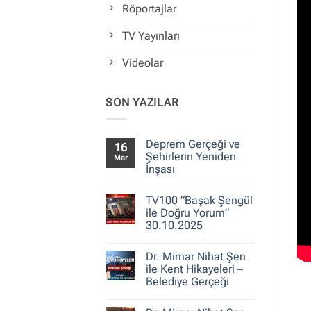
Röportajlar
TV Yayınları
Videolar
SON YAZILAR
Deprem Gerçeği ve
16
Şehirlerin Yeniden
Mar
İnşası
Yorum
yok
TV100 “Başak Şengül
Deprem
Gerçeği
ile Doğru Yorum”
ve
30.10.2025
Şehirlerin
Yeniden
Yorum
İnşası
yok
Dr. Mimar Nihat Şen
TV100
“Başak
ile Kent Hikayeleri –
Şengül
Belediye Gerçeği
ile
Doğru
Yorum
Yorum”
yok