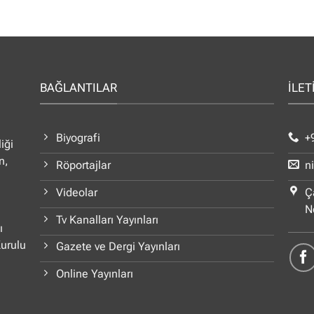
BAĞLANTILAR
İLET
Biyografi
+
iği
n,
Röportajlar
n
Videolar
Ç
N
Tv Kanalları Yayınları
ı
Kurulu
Gazete ve Dergi Yayınları
Online Yayınları