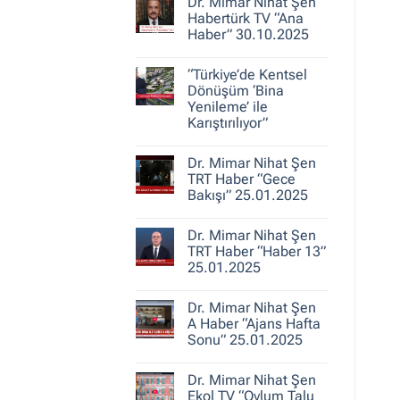
30.10.2025
Dr. Mimar Nihat Şen
Dr.
Mimar
Habertürk TV “Ana
Nihat
Haber” 30.10.2025
Şen
ile
Yorum
Kent
yok
Hikayeleri
“Türkiye’de Kentsel
Dr.
–
Mimar
Dönüşüm ‘Bina
Belediye
Nihat
Yenileme’ ile
Gerçeği
Şen
Karıştırılıyor”
Habertürk
TV
Yorum
“Ana
yok
Haber”
Dr. Mimar Nihat Şen
“Türkiye’de
30.10.2025
Kentsel
TRT Haber “Gece
Dönüşüm
Bakışı” 25.01.2025
‘Bina
Yenileme’
Yorum
ile
yok
Karıştırılıyor”
Dr. Mimar Nihat Şen
Dr.
Mimar
TRT Haber “Haber 13”
Nihat
25.01.2025
Şen
TRT
Yorum
Haber
yok
“Gece
Dr. Mimar Nihat Şen
Dr.
Bakışı”
Mimar
A Haber “Ajans Hafta
25.01.2025
Nihat
Sonu” 25.01.2025
Şen
TRT
Yorum
Haber
yok
“Haber
Dr. Mimar Nihat Şen
Dr.
13”
Mimar
Ekol TV “Oylum Talu