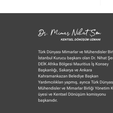
Mimar
Nihat
Şen
Ülke
TV
“Öğle
Ajansı”
22.01.2025
Türk Dünyası Mimarlar ve Mühendisler Birl
İstanbul Kurucu başkanı olan Dr. Nihat Şe
DEİK Afrika Bölgesi Mauritius İş Konsey
Başkanlığı, Sakarya ve Ankara
Kahramankazan Belediye Başkan
Yardımcılıkları yapmış, ayrıca Türk Dünyas
Mühendisler ve Mimarlar Birliği Yönetim 
üyesi ve Kentsel Dönüşüm komisyonu
başkanıdır.