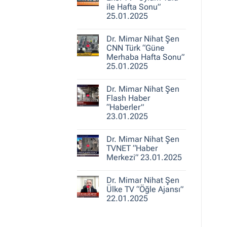
25.01.2025
Nihat
ile Hafta Sonu”
Şen
25.01.2025
A
Haber
Yorum
“Ajans
yok
Hafta
Dr. Mimar Nihat Şen
Dr.
Sonu”
Mimar
CNN Türk “Güne
25.01.2025
Nihat
Merhaba Hafta Sonu”
Şen
25.01.2025
Ekol
TV
Yorum
“Oylum
yok
Talu
Dr. Mimar Nihat Şen
Dr.
ile
Mimar
Flash Haber
Hafta
Nihat
Sonu”
“Haberler”
Şen
25.01.2025
23.01.2025
CNN
Türk
Yorum
“Güne
yok
Merhaba
Dr. Mimar Nihat Şen
Dr.
Hafta
Mimar
TVNET “Haber
Sonu”
Nihat
25.01.2025
Merkezi” 23.01.2025
Şen
Flash
Yorum
Haber
yok
“Haberler”
Dr. Mimar Nihat Şen
Dr.
23.01.2025
Mimar
Ülke TV “Öğle Ajansı”
Nihat
22.01.2025
Şen
TVNET
Yorum
“Haber
yok
Merkezi”
Dr.
23.01.2025