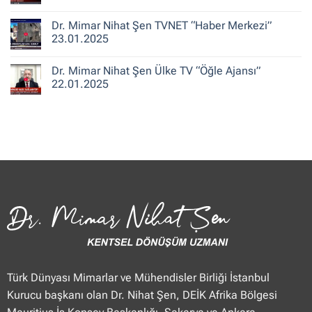
ile
Şen
Yorum
Hafta
CNN
yok
Dr. Mimar Nihat Şen TVNET “Haber Merkezi”
Sonu”
Türk
Dr.
25.01.2025
“Güne
Mimar
23.01.2025
Merhaba
Nihat
Hafta
Şen
Yorum
Sonu”
Flash
yok
Dr. Mimar Nihat Şen Ülke TV “Öğle Ajansı”
25.01.2025
Haber
Dr.
“Haberler”
Mimar
22.01.2025
23.01.2025
Nihat
Şen
Yorum
TVNET
yok
“Haber
Dr.
Merkezi”
Mimar
23.01.2025
Nihat
Şen
Ülke
TV
“Öğle
Ajansı”
22.01.2025
Türk Dünyası Mimarlar ve Mühendisler Birliği İstanbul
Kurucu başkanı olan Dr. Nihat Şen, DEİK Afrika Bölgesi