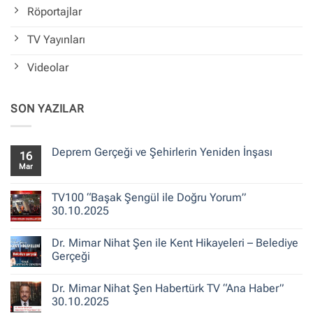
Röportajlar
TV Yayınları
Videolar
SON YAZILAR
Deprem Gerçeği ve Şehirlerin Yeniden İnşası
16
Mar
Yorum
yok
Deprem
Gerçeği
TV100 “Başak Şengül ile Doğru Yorum”
ve
30.10.2025
Şehirlerin
Yeniden
Yorum
İnşası
yok
Dr. Mimar Nihat Şen ile Kent Hikayeleri – Belediye
TV100
“Başak
Gerçeği
Şengül
ile
Yorum
Doğru
yok
Dr. Mimar Nihat Şen Habertürk TV “Ana Haber”
Yorum”
Dr.
30.10.2025
Mimar
30.10.2025
Nihat