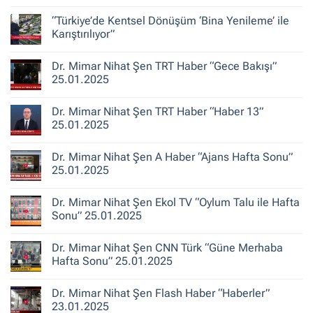
Şen
Yorum
ile
yok
“Türkiye’de Kentsel Dönüşüm ‘Bina Yenileme’ ile
Kent
Dr.
Hikayeleri
Mimar
Karıştırılıyor”
–
Nihat
Belediye
Şen
Yorum
Gerçeği
Habertürk
yok
Dr. Mimar Nihat Şen TRT Haber “Gece Bakışı”
TV
“Türkiye’de
“Ana
Kentsel
25.01.2025
Haber”
Dönüşüm
30.10.2025
‘Bina
Yorum
Yenileme’
yok
Dr. Mimar Nihat Şen TRT Haber “Haber 13”
ile
Dr.
Karıştırılıyor”
Mimar
25.01.2025
Nihat
Şen
Yorum
TRT
yok
Dr. Mimar Nihat Şen A Haber “Ajans Hafta Sonu”
Haber
Dr.
“Gece
Mimar
25.01.2025
Bakışı”
Nihat
25.01.2025
Şen
Yorum
TRT
yok
Dr. Mimar Nihat Şen Ekol TV “Oylum Talu ile Hafta
Haber
Dr.
“Haber
Mimar
Sonu” 25.01.2025
13”
Nihat
25.01.2025
Şen
Yorum
A
yok
Dr. Mimar Nihat Şen CNN Türk “Güne Merhaba
Haber
Dr.
“Ajans
Mimar
Hafta Sonu” 25.01.2025
Hafta
Nihat
Sonu”
Şen
Yorum
25.01.2025
Ekol
yok
Dr. Mimar Nihat Şen Flash Haber “Haberler”
TV
Dr.
“Oylum
Mimar
23.01.2025
Talu
Nihat