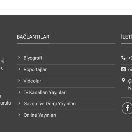
BAĞLANTILAR
İLET
Biyografi
+
iği
n,
Röportajlar
n
Videolar
Ç
N
Tv Kanalları Yayınları
ı
Kurulu
Gazete ve Dergi Yayınları
Online Yayınları