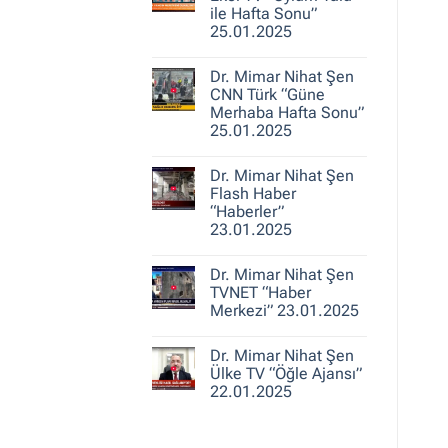
25.01.2025
Nihat
ile Hafta Sonu”
Şen
25.01.2025
A
Haber
Yorum
“Ajans
yok
Hafta
Dr. Mimar Nihat Şen
Dr.
Sonu”
Mimar
CNN Türk “Güne
25.01.2025
Nihat
Merhaba Hafta Sonu”
Şen
25.01.2025
Ekol
TV
Yorum
“Oylum
yok
Talu
Dr. Mimar Nihat Şen
Dr.
ile
Mimar
Flash Haber
Hafta
Nihat
Sonu”
“Haberler”
Şen
25.01.2025
23.01.2025
CNN
Türk
Yorum
“Güne
yok
Merhaba
Dr. Mimar Nihat Şen
Dr.
Hafta
Mimar
TVNET “Haber
Sonu”
Nihat
25.01.2025
Merkezi” 23.01.2025
Şen
Flash
Yorum
Haber
yok
“Haberler”
Dr. Mimar Nihat Şen
Dr.
23.01.2025
Mimar
Ülke TV “Öğle Ajansı”
Nihat
22.01.2025
Şen
TVNET
Yorum
“Haber
yok
Merkezi”
Dr.
23.01.2025