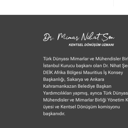
Mimar
Nihat
Şen
Ülke
TV
“Öğle
Ajansı”
22.01.2025
Türk Dünyası Mimarlar ve Mühendisler Birl
İstanbul Kurucu başkanı olan Dr. Nihat Şe
DEİK Afrika Bölgesi Mauritius İş Konsey
Başkanlığı, Sakarya ve Ankara
Kahramankazan Belediye Başkan
Yardımcılıkları yapmış, ayrıca Türk Dünyas
Mühendisler ve Mimarlar Birliği Yönetim 
üyesi ve Kentsel Dönüşüm komisyonu
başkanıdır.