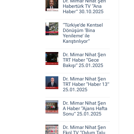
30.10.2025
Dr. Mimar Nihat Şen
Dr.
Mimar
Habertürk TV “Ana
Nihat
Haber” 30.10.2025
Şen
ile
Yorum
Kent
yok
Hikayeleri
“Türkiye’de Kentsel
Dr.
–
Mimar
Dönüşüm ‘Bina
Belediye
Nihat
Yenileme’ ile
Gerçeği
Şen
Karıştırılıyor”
Habertürk
TV
Yorum
“Ana
yok
Haber”
Dr. Mimar Nihat Şen
“Türkiye’de
30.10.2025
Kentsel
TRT Haber “Gece
Dönüşüm
Bakışı” 25.01.2025
‘Bina
Yenileme’
Yorum
ile
yok
Karıştırılıyor”
Dr. Mimar Nihat Şen
Dr.
Mimar
TRT Haber “Haber 13”
Nihat
25.01.2025
Şen
TRT
Yorum
Haber
yok
“Gece
Dr. Mimar Nihat Şen
Dr.
Bakışı”
Mimar
A Haber “Ajans Hafta
25.01.2025
Nihat
Sonu” 25.01.2025
Şen
TRT
Yorum
Haber
yok
“Haber
Dr. Mimar Nihat Şen
Dr.
13”
Mimar
Ekol TV “Oylum Talu