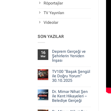
Röportajlar
TV Yayınları
Videolar
SON YAZILAR
Deprem Gerçeği ve
16
Şehirlerin Yeniden
Mar
İnşası
Yorum
yok
TV100 “Başak Şengül
Deprem
Gerçeği
ile Doğru Yorum”
ve
30.10.2025
Şehirlerin
Yeniden
Yorum
İnşası
yok
Dr. Mimar Nihat Şen
TV100
“Başak
ile Kent Hikayeleri –
Şengül
Belediye Gerçeği
ile
Doğru
Yorum
Yorum”
yok