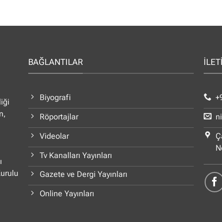
BAĞLANTILAR
İLET
Biyografi
+
iği
n,
Röportajlar
n
Videolar
Ç
N
Tv Kanalları Yayınları
ı
Kurulu
Gazete ve Dergi Yayınları
Online Yayınları