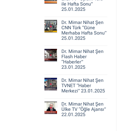
25.01.2025
Nihat
ile Hafta Sonu”
Şen
25.01.2025
A
Haber
Yorum
“Ajans
yok
Hafta
Dr. Mimar Nihat Şen
Dr.
Sonu”
Mimar
CNN Türk “Güne
25.01.2025
Nihat
Merhaba Hafta Sonu”
Şen
25.01.2025
Ekol
TV
Yorum
“Oylum
yok
Talu
Dr. Mimar Nihat Şen
Dr.
ile
Mimar
Flash Haber
Hafta
Nihat
Sonu”
“Haberler”
Şen
25.01.2025
23.01.2025
CNN
Türk
Yorum
“Güne
yok
Merhaba
Dr. Mimar Nihat Şen
Dr.
Hafta
Mimar
TVNET “Haber
Sonu”
Nihat
25.01.2025
Merkezi” 23.01.2025
Şen
Flash
Yorum
Haber
yok
“Haberler”
Dr. Mimar Nihat Şen
Dr.
23.01.2025
Mimar
Ülke TV “Öğle Ajansı”
Nihat
22.01.2025
Şen
TVNET
Yorum
“Haber
yok
Merkezi”
Dr.
23.01.2025