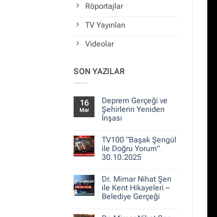
Röportajlar
TV Yayınları
Videolar
SON YAZILAR
Deprem Gerçeği ve
16
Şehirlerin Yeniden
Mar
İnşası
Yorum
yok
TV100 “Başak Şengül
Deprem
Gerçeği
ile Doğru Yorum”
ve
30.10.2025
Şehirlerin
Yeniden
Yorum
İnşası
yok
Dr. Mimar Nihat Şen
TV100
“Başak
ile Kent Hikayeleri –
Şengül
Belediye Gerçeği
ile
Doğru
Yorum
Yorum”
yok