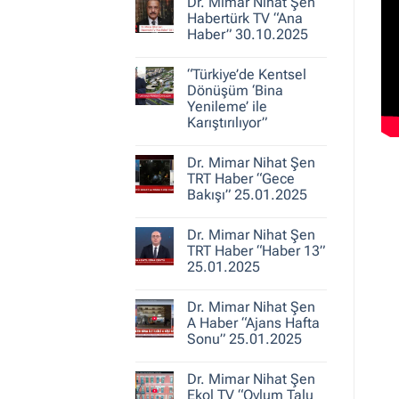
30.10.2025
Dr. Mimar Nihat Şen
Dr.
Mimar
Habertürk TV “Ana
Nihat
Haber” 30.10.2025
Şen
ile
Yorum
Kent
yok
Hikayeleri
“Türkiye’de Kentsel
Dr.
–
Mimar
Dönüşüm ‘Bina
Belediye
Nihat
Yenileme’ ile
Gerçeği
Şen
Karıştırılıyor”
Habertürk
TV
Yorum
“Ana
yok
Haber”
Dr. Mimar Nihat Şen
“Türkiye’de
30.10.2025
Kentsel
TRT Haber “Gece
Dönüşüm
Bakışı” 25.01.2025
‘Bina
Yenileme’
Yorum
ile
yok
Karıştırılıyor”
Dr. Mimar Nihat Şen
Dr.
Mimar
TRT Haber “Haber 13”
Nihat
25.01.2025
Şen
TRT
Yorum
Haber
yok
“Gece
Dr. Mimar Nihat Şen
Dr.
Bakışı”
Mimar
A Haber “Ajans Hafta
25.01.2025
Nihat
Sonu” 25.01.2025
Şen
TRT
Yorum
Haber
yok
“Haber
Dr. Mimar Nihat Şen
Dr.
13”
Mimar
Ekol TV “Oylum Talu