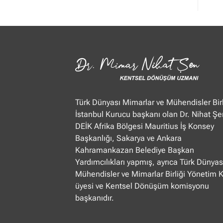
Mimar
Nihat
Şen
Ülke
TV
“Öğle
Ajansı”
22.01.2025
Türk Dünyası Mimarlar ve Mühendisler Birl
İstanbul Kurucu başkanı olan Dr. Nihat Şe
DEİK Afrika Bölgesi Mauritius İş Konsey
Başkanlığı, Sakarya ve Ankara
Kahramankazan Belediye Başkan
Yardımcılıkları yapmış, ayrıca Türk Dünyas
Mühendisler ve Mimarlar Birliği Yönetim 
üyesi ve Kentsel Dönüşüm komisyonu
başkanıdır.