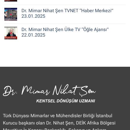
ile
Şen
Yorum
Hafta
CNN
yok
Dr. Mimar Nihat Şen TVNET “Haber Merkezi”
Sonu”
Türk
Dr.
25.01.2025
“Güne
Mimar
23.01.2025
Merhaba
Nihat
Hafta
Şen
Yorum
Sonu”
Flash
yok
Dr. Mimar Nihat Şen Ülke TV “Öğle Ajansı”
25.01.2025
Haber
Dr.
“Haberler”
Mimar
22.01.2025
23.01.2025
Nihat
Şen
Yorum
TVNET
yok
“Haber
Dr.
Merkezi”
Mimar
23.01.2025
Nihat
Şen
Ülke
TV
“Öğle
Ajansı”
22.01.2025
Türk Dünyası Mimarlar ve Mühendisler Birliği İstanbul
Kurucu başkanı olan Dr. Nihat Şen, DEİK Afrika Bölgesi