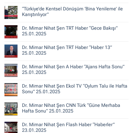
Şen
Yorum
ile
yok
“Türkiye’de Kentsel Dönüşüm ‘Bina Yenileme’ ile
Kent
Dr.
Hikayeleri
Mimar
Karıştırılıyor”
–
Nihat
Belediye
Şen
Yorum
Gerçeği
Habertürk
yok
Dr. Mimar Nihat Şen TRT Haber “Gece Bakışı”
TV
“Türkiye’de
“Ana
Kentsel
25.01.2025
Haber”
Dönüşüm
30.10.2025
‘Bina
Yorum
Yenileme’
yok
Dr. Mimar Nihat Şen TRT Haber “Haber 13”
ile
Dr.
Karıştırılıyor”
Mimar
25.01.2025
Nihat
Şen
Yorum
TRT
yok
Dr. Mimar Nihat Şen A Haber “Ajans Hafta Sonu”
Haber
Dr.
“Gece
Mimar
25.01.2025
Bakışı”
Nihat
25.01.2025
Şen
Yorum
TRT
yok
Dr. Mimar Nihat Şen Ekol TV “Oylum Talu ile Hafta
Haber
Dr.
“Haber
Mimar
Sonu” 25.01.2025
13”
Nihat
25.01.2025
Şen
Yorum
A
yok
Dr. Mimar Nihat Şen CNN Türk “Güne Merhaba
Haber
Dr.
“Ajans
Mimar
Hafta Sonu” 25.01.2025
Hafta
Nihat
Sonu”
Şen
Yorum
25.01.2025
Ekol
yok
Dr. Mimar Nihat Şen Flash Haber “Haberler”
TV
Dr.
“Oylum
Mimar
23.01.2025
Talu
Nihat