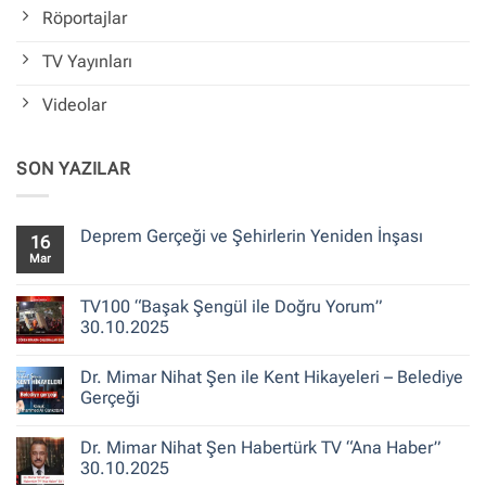
Röportajlar
TV Yayınları
Videolar
SON YAZILAR
Deprem Gerçeği ve Şehirlerin Yeniden İnşası
16
Mar
Yorum
yok
Deprem
Gerçeği
TV100 “Başak Şengül ile Doğru Yorum”
ve
30.10.2025
Şehirlerin
Yeniden
Yorum
İnşası
yok
Dr. Mimar Nihat Şen ile Kent Hikayeleri – Belediye
TV100
“Başak
Gerçeği
Şengül
ile
Yorum
Doğru
yok
Dr. Mimar Nihat Şen Habertürk TV “Ana Haber”
Yorum”
Dr.
30.10.2025
Mimar
30.10.2025
Nihat