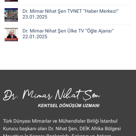
ile
Şen
Yorum
Hafta
CNN
yok
Dr. Mimar Nihat Şen TVNET “Haber Merkezi”
Sonu”
Türk
Dr.
25.01.2025
“Güne
Mimar
23.01.2025
Merhaba
Nihat
Hafta
Şen
Yorum
Sonu”
Flash
yok
Dr. Mimar Nihat Şen Ülke TV “Öğle Ajansı”
25.01.2025
Haber
Dr.
“Haberler”
Mimar
22.01.2025
23.01.2025
Nihat
Şen
Yorum
TVNET
yok
“Haber
Dr.
Merkezi”
Mimar
23.01.2025
Nihat
Şen
Ülke
TV
“Öğle
Ajansı”
22.01.2025
Türk Dünyası Mimarlar ve Mühendisler Birliği İstanbul
Kurucu başkanı olan Dr. Nihat Şen, DEİK Afrika Bölgesi