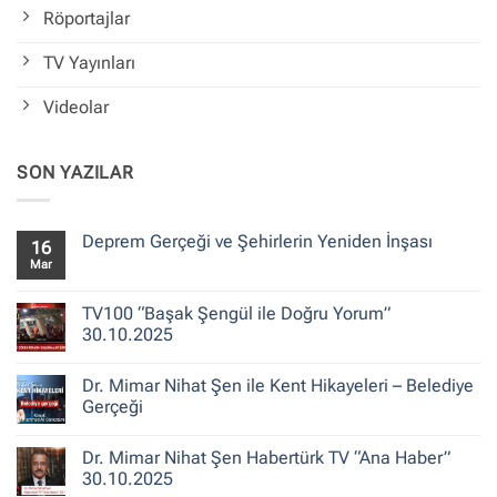
Röportajlar
TV Yayınları
Videolar
SON YAZILAR
Deprem Gerçeği ve Şehirlerin Yeniden İnşası
16
Mar
Yorum
yok
Deprem
Gerçeği
TV100 “Başak Şengül ile Doğru Yorum”
ve
30.10.2025
Şehirlerin
Yeniden
Yorum
İnşası
yok
Dr. Mimar Nihat Şen ile Kent Hikayeleri – Belediye
TV100
“Başak
Gerçeği
Şengül
ile
Yorum
Doğru
yok
Dr. Mimar Nihat Şen Habertürk TV “Ana Haber”
Yorum”
Dr.
30.10.2025
Mimar
30.10.2025
Nihat