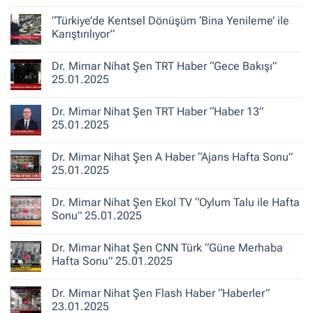
Şen
Yorum
ile
yok
“Türkiye’de Kentsel Dönüşüm ‘Bina Yenileme’ ile
Kent
Dr.
Hikayeleri
Mimar
Karıştırılıyor”
–
Nihat
Belediye
Şen
Yorum
Gerçeği
Habertürk
yok
Dr. Mimar Nihat Şen TRT Haber “Gece Bakışı”
TV
“Türkiye’de
“Ana
Kentsel
25.01.2025
Haber”
Dönüşüm
30.10.2025
‘Bina
Yorum
Yenileme’
yok
Dr. Mimar Nihat Şen TRT Haber “Haber 13”
ile
Dr.
Karıştırılıyor”
Mimar
25.01.2025
Nihat
Şen
Yorum
TRT
yok
Dr. Mimar Nihat Şen A Haber “Ajans Hafta Sonu”
Haber
Dr.
“Gece
Mimar
25.01.2025
Bakışı”
Nihat
25.01.2025
Şen
Yorum
TRT
yok
Dr. Mimar Nihat Şen Ekol TV “Oylum Talu ile Hafta
Haber
Dr.
“Haber
Mimar
Sonu” 25.01.2025
13”
Nihat
25.01.2025
Şen
Yorum
A
yok
Dr. Mimar Nihat Şen CNN Türk “Güne Merhaba
Haber
Dr.
“Ajans
Mimar
Hafta Sonu” 25.01.2025
Hafta
Nihat
Sonu”
Şen
Yorum
25.01.2025
Ekol
yok
Dr. Mimar Nihat Şen Flash Haber “Haberler”
TV
Dr.
“Oylum
Mimar
23.01.2025
Talu
Nihat