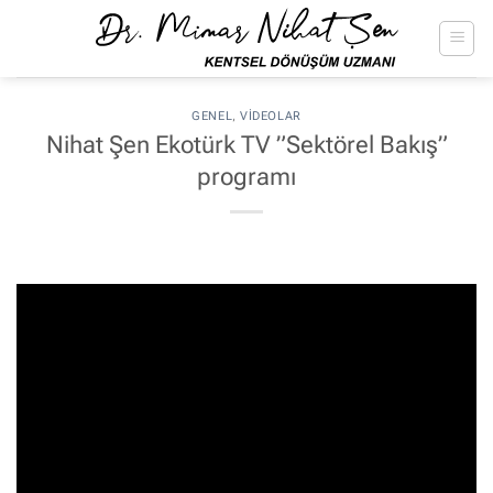
İçeriğe
atla
GENEL
,
VIDEOLAR
Nihat Şen Ekotürk TV ”Sektörel Bakış”
programı