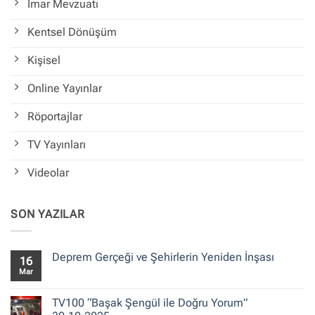
İmar Mevzuatı
Kentsel Dönüşüm
Kişisel
Online Yayınlar
Röportajlar
TV Yayınları
Videolar
SON YAZILAR
Deprem Gerçeği ve Şehirlerin Yeniden İnşası
16
Mar
Yorum
yok
Deprem
Gerçeği
TV100 “Başak Şengül ile Doğru Yorum”
ve