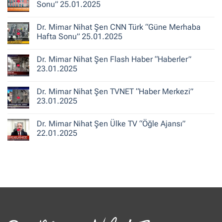
“Haber
Mimar
Sonu” 25.01.2025
13”
Nihat
25.01.2025
Şen
Yorum
A
yok
Dr. Mimar Nihat Şen CNN Türk “Güne Merhaba
Haber
Dr.
“Ajans
Mimar
Hafta Sonu” 25.01.2025
Hafta
Nihat
Sonu”
Şen
Yorum
25.01.2025
Ekol
yok
Dr. Mimar Nihat Şen Flash Haber “Haberler”
TV
Dr.
“Oylum
Mimar
23.01.2025
Talu
Nihat
ile
Şen
Yorum
Hafta
CNN
yok
Dr. Mimar Nihat Şen TVNET “Haber Merkezi”
Sonu”
Türk
Dr.
25.01.2025
“Güne
Mimar
23.01.2025
Merhaba
Nihat
Hafta
Şen
Yorum
Sonu”
Flash
yok
Dr. Mimar Nihat Şen Ülke TV “Öğle Ajansı”
25.01.2025
Haber
Dr.
“Haberler”
Mimar
22.01.2025
23.01.2025
Nihat
Şen
Yorum
TVNET
yok
“Haber
Dr.
Merkezi”
Mimar
23.01.2025
Nihat
Şen
Ülke
TV
“Öğle
Ajansı”
22.01.2025