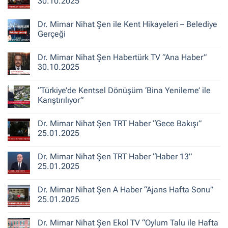
30.10.2025
Şehirlerin
Yeniden
Yorum
İnşası
yok
Dr. Mimar Nihat Şen ile Kent Hikayeleri – Belediye
TV100
“Başak
Gerçeği
Şengül
ile
Yorum
Doğru
yok
Dr. Mimar Nihat Şen Habertürk TV “Ana Haber”
Yorum”
Dr.
30.10.2025
Mimar
30.10.2025
Nihat
Şen
Yorum
ile
yok
“Türkiye’de Kentsel Dönüşüm ‘Bina Yenileme’ ile
Kent
Dr.
Hikayeleri
Mimar
Karıştırılıyor”
–
Nihat
Belediye
Şen
Yorum
Gerçeği
Habertürk
yok
Dr. Mimar Nihat Şen TRT Haber “Gece Bakışı”
TV
“Türkiye’de
“Ana
Kentsel
25.01.2025
Haber”
Dönüşüm
30.10.2025
‘Bina
Yorum
Yenileme’
yok
Dr. Mimar Nihat Şen TRT Haber “Haber 13”
ile
Dr.
Karıştırılıyor”
Mimar
25.01.2025
Nihat
Şen
Yorum
TRT
yok
Dr. Mimar Nihat Şen A Haber “Ajans Hafta Sonu”
Haber
Dr.
“Gece
Mimar
25.01.2025
Bakışı”
Nihat
25.01.2025
Şen
Yorum
TRT
yok
Dr. Mimar Nihat Şen Ekol TV “Oylum Talu ile Hafta
Haber
Dr.