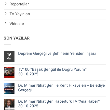
Röportajlar
TV Yayınları
Videolar
SON YAZILAR
Deprem Gerçeği ve Şehirlerin Yeniden İnşası
16
Mar
Yorum
yok
Deprem
Gerçeği
TV100 “Başak Şengül ile Doğru Yorum”
ve
30.10.2025
Şehirlerin
Yeniden
Yorum
İnşası
yok
Dr. Mimar Nihat Şen ile Kent Hikayeleri – Belediye
TV100
“Başak
Gerçeği
Şengül
ile
Yorum
Doğru
yok
Dr. Mimar Nihat Şen Habertürk TV “Ana Haber”
Yorum”
Dr.
30.10.2025
Mimar
30.10.2025
Nihat