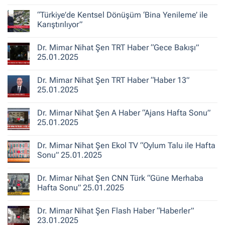
Şen
Yorum
ile
yok
“Türkiye’de Kentsel Dönüşüm ‘Bina Yenileme’ ile
Kent
Dr.
Hikayeleri
Mimar
Karıştırılıyor”
–
Nihat
Belediye
Şen
Yorum
Gerçeği
Habertürk
yok
Dr. Mimar Nihat Şen TRT Haber “Gece Bakışı”
TV
“Türkiye’de
“Ana
Kentsel
25.01.2025
Haber”
Dönüşüm
30.10.2025
‘Bina
Yorum
Yenileme’
yok
Dr. Mimar Nihat Şen TRT Haber “Haber 13”
ile
Dr.
Karıştırılıyor”
Mimar
25.01.2025
Nihat
Şen
Yorum
TRT
yok
Dr. Mimar Nihat Şen A Haber “Ajans Hafta Sonu”
Haber
Dr.
“Gece
Mimar
25.01.2025
Bakışı”
Nihat
25.01.2025
Şen
Yorum
TRT
yok
Dr. Mimar Nihat Şen Ekol TV “Oylum Talu ile Hafta
Haber
Dr.
“Haber
Mimar
Sonu” 25.01.2025
13”
Nihat
25.01.2025
Şen
Yorum
A
yok
Dr. Mimar Nihat Şen CNN Türk “Güne Merhaba
Haber
Dr.
“Ajans
Mimar
Hafta Sonu” 25.01.2025
Hafta
Nihat
Sonu”
Şen
Yorum
25.01.2025
Ekol
yok
Dr. Mimar Nihat Şen Flash Haber “Haberler”
TV
Dr.
“Oylum
Mimar
23.01.2025
Talu
Nihat