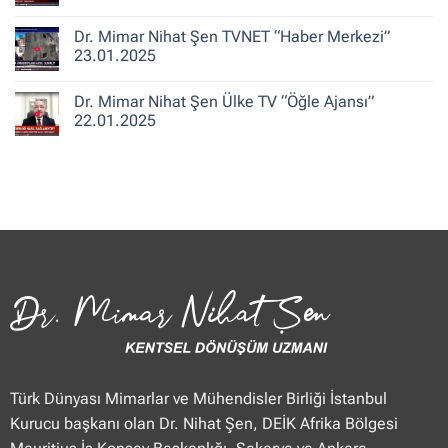
ile
Şen
Yorum
Hafta
CNN
yok
Dr. Mimar Nihat Şen TVNET “Haber Merkezi”
Sonu”
Türk
Dr.
25.01.2025
“Güne
Mimar
23.01.2025
Merhaba
Nihat
Hafta
Şen
Yorum
Sonu”
Flash
yok
Dr. Mimar Nihat Şen Ülke TV “Öğle Ajansı”
25.01.2025
Haber
Dr.
“Haberler”
Mimar
22.01.2025
23.01.2025
Nihat
Şen
Yorum
TVNET
yok
“Haber
Dr.
Merkezi”
Mimar
23.01.2025
Nihat
Şen
Ülke
TV
“Öğle
Ajansı”
22.01.2025
Türk Dünyası Mimarlar ve Mühendisler Birliği İstanbul
Kurucu başkanı olan Dr. Nihat Şen, DEİK Afrika Bölgesi