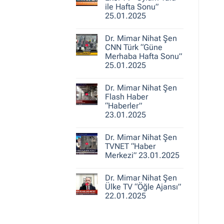
25.01.2025
Nihat
ile Hafta Sonu”
Şen
25.01.2025
A
Haber
Yorum
“Ajans
yok
Hafta
Dr. Mimar Nihat Şen
Dr.
Sonu”
Mimar
CNN Türk “Güne
25.01.2025
Nihat
Merhaba Hafta Sonu”
Şen
25.01.2025
Ekol
TV
Yorum
“Oylum
yok
Talu
Dr. Mimar Nihat Şen
Dr.
ile
Mimar
Flash Haber
Hafta
Nihat
Sonu”
“Haberler”
Şen
25.01.2025
23.01.2025
CNN
Türk
Yorum
“Güne
yok
Merhaba
Dr. Mimar Nihat Şen
Dr.
Hafta
Mimar
TVNET “Haber
Sonu”
Nihat
25.01.2025
Merkezi” 23.01.2025
Şen
Flash
Yorum
Haber
yok
“Haberler”
Dr. Mimar Nihat Şen
Dr.
23.01.2025
Mimar
Ülke TV “Öğle Ajansı”
Nihat
22.01.2025
Şen
TVNET
Yorum
“Haber
yok
Merkezi”
Dr.
23.01.2025