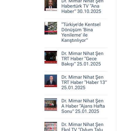
30.10.2025
Dr. Mimar Nihat Şen
Dr.
Mimar
Habertürk TV “Ana
Nihat
Haber” 30.10.2025
Şen
ile
Yorum
Kent
yok
Hikayeleri
“Türkiye’de Kentsel
Dr.
–
Mimar
Dönüşüm ‘Bina
Belediye
Nihat
Yenileme’ ile
Gerçeği
Şen
Karıştırılıyor”
Habertürk
TV
Yorum
“Ana
yok
Haber”
Dr. Mimar Nihat Şen
“Türkiye’de
30.10.2025
Kentsel
TRT Haber “Gece
Dönüşüm
Bakışı” 25.01.2025
‘Bina
Yenileme’
Yorum
ile
yok
Karıştırılıyor”
Dr. Mimar Nihat Şen
Dr.
Mimar
TRT Haber “Haber 13”
Nihat
25.01.2025
Şen
TRT
Yorum
Haber
yok
“Gece
Dr. Mimar Nihat Şen
Dr.
Bakışı”
Mimar
A Haber “Ajans Hafta
25.01.2025
Nihat
Sonu” 25.01.2025
Şen
TRT
Yorum
Haber
yok
“Haber
Dr. Mimar Nihat Şen
Dr.
13”
Mimar
Ekol TV “Oylum Talu