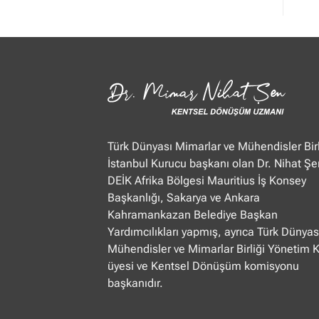
Mimar
Nihat
Şen
Ülke
TV
“Öğle
Ajansı”
22.01.2025
Türk Dünyası Mimarlar ve Mühendisler Birl
İstanbul Kurucu başkanı olan Dr. Nihat Şe
DEİK Afrika Bölgesi Mauritius İş Konsey
Başkanlığı, Sakarya ve Ankara
Kahramankazan Belediye Başkan
Yardımcılıkları yapmış, ayrıca Türk Dünyas
Mühendisler ve Mimarlar Birliği Yönetim 
üyesi ve Kentsel Dönüşüm komisyonu
başkanıdır.