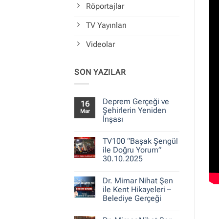
Röportajlar
TV Yayınları
Videolar
SON YAZILAR
Deprem Gerçeği ve
16
Şehirlerin Yeniden
Mar
İnşası
Yorum
yok
TV100 “Başak Şengül
Deprem
Gerçeği
ile Doğru Yorum”
ve
30.10.2025
Şehirlerin
Yeniden
Yorum
İnşası
yok
Dr. Mimar Nihat Şen
TV100
“Başak
ile Kent Hikayeleri –
Şengül
Belediye Gerçeği
ile
Doğru
Yorum
Yorum”
yok