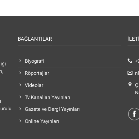
BAĞLANTILAR
İLET
Biyografi
+
iği
n,
Röportajlar
n
Videolar
Ç
N
Tv Kanalları Yayınları
ı
Kurulu
Gazete ve Dergi Yayınları
Online Yayınları