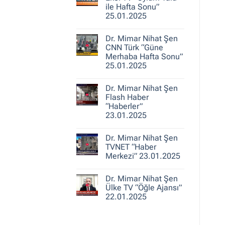
25.01.2025
Nihat
ile Hafta Sonu”
Şen
25.01.2025
A
Haber
Yorum
“Ajans
yok
Hafta
Dr. Mimar Nihat Şen
Dr.
Sonu”
Mimar
CNN Türk “Güne
25.01.2025
Nihat
Merhaba Hafta Sonu”
Şen
25.01.2025
Ekol
TV
Yorum
“Oylum
yok
Talu
Dr. Mimar Nihat Şen
Dr.
ile
Mimar
Flash Haber
Hafta
Nihat
Sonu”
“Haberler”
Şen
25.01.2025
23.01.2025
CNN
Türk
Yorum
“Güne
yok
Merhaba
Dr. Mimar Nihat Şen
Dr.
Hafta
Mimar
TVNET “Haber
Sonu”
Nihat
25.01.2025
Merkezi” 23.01.2025
Şen
Flash
Yorum
Haber
yok
“Haberler”
Dr. Mimar Nihat Şen
Dr.
23.01.2025
Mimar
Ülke TV “Öğle Ajansı”
Nihat
22.01.2025
Şen
TVNET
Yorum
“Haber
yok
Merkezi”
Dr.
23.01.2025