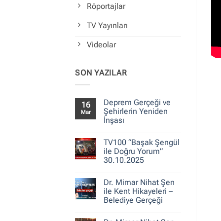
Röportajlar
TV Yayınları
Videolar
SON YAZILAR
Deprem Gerçeği ve
16
Şehirlerin Yeniden
Mar
İnşası
Yorum
yok
TV100 “Başak Şengül
Deprem
Gerçeği
ile Doğru Yorum”
ve
30.10.2025
Şehirlerin
Yeniden
Yorum
İnşası
yok
Dr. Mimar Nihat Şen
TV100
“Başak
ile Kent Hikayeleri –
Şengül
Belediye Gerçeği
ile
Doğru
Yorum
Yorum”
yok