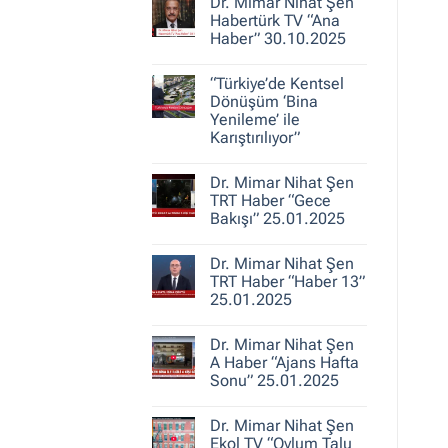
30.10.2025
Dr. Mimar Nihat Şen
Dr.
Mimar
Habertürk TV “Ana
Nihat
Haber” 30.10.2025
Şen
ile
Yorum
Kent
yok
Hikayeleri
“Türkiye’de Kentsel
Dr.
–
Mimar
Dönüşüm ‘Bina
Belediye
Nihat
Yenileme’ ile
Gerçeği
Şen
Karıştırılıyor”
Habertürk
TV
Yorum
“Ana
yok
Haber”
Dr. Mimar Nihat Şen
“Türkiye’de
30.10.2025
Kentsel
TRT Haber “Gece
Dönüşüm
Bakışı” 25.01.2025
‘Bina
Yenileme’
Yorum
ile
yok
Karıştırılıyor”
Dr. Mimar Nihat Şen
Dr.
Mimar
TRT Haber “Haber 13”
Nihat
25.01.2025
Şen
TRT
Yorum
Haber
yok
“Gece
Dr. Mimar Nihat Şen
Dr.
Bakışı”
Mimar
A Haber “Ajans Hafta
25.01.2025
Nihat
Sonu” 25.01.2025
Şen
TRT
Yorum
Haber
yok
“Haber
Dr. Mimar Nihat Şen
Dr.
13”
Mimar
Ekol TV “Oylum Talu