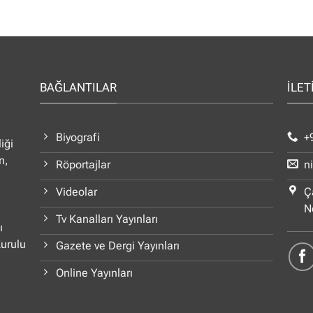
BAĞLANTILAR
İLET
Biyografi
+
iği
n,
Röportajlar
n
Videolar
Ç
N
Tv Kanalları Yayınları
ı
Kurulu
Gazete ve Dergi Yayınları
Online Yayınları