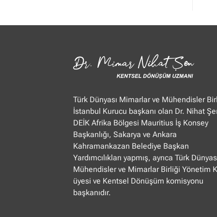
Mimar
Nihat
Şen
Ülke
TV
“Öğle
Ajansı”
22.01.2025
Türk Dünyası Mimarlar ve Mühendisler Birl
İstanbul Kurucu başkanı olan Dr. Nihat Şe
DEİK Afrika Bölgesi Mauritius İş Konsey
Başkanlığı, Sakarya ve Ankara
Kahramankazan Belediye Başkan
Yardımcılıkları yapmış, ayrıca Türk Dünyas
Mühendisler ve Mimarlar Birliği Yönetim 
üyesi ve Kentsel Dönüşüm komisyonu
başkanıdır.