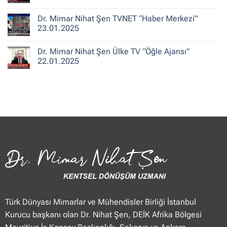
ile
Şen
Yorum
Hafta
CNN
yok
Dr. Mimar Nihat Şen TVNET “Haber Merkezi”
Sonu”
Türk
Dr.
25.01.2025
“Güne
Mimar
23.01.2025
Merhaba
Nihat
Hafta
Şen
Yorum
Sonu”
Flash
yok
Dr. Mimar Nihat Şen Ülke TV “Öğle Ajansı”
25.01.2025
Haber
Dr.
“Haberler”
Mimar
22.01.2025
23.01.2025
Nihat
Şen
Yorum
TVNET
yok
“Haber
Dr.
Merkezi”
Mimar
23.01.2025
Nihat
Şen
Ülke
TV
“Öğle
Ajansı”
22.01.2025
Türk Dünyası Mimarlar ve Mühendisler Birliği İstanbul
Kurucu başkanı olan Dr. Nihat Şen, DEİK Afrika Bölgesi