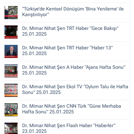
Şen
Yorum
ile
yok
“Türkiye’de Kentsel Dönüşüm ‘Bina Yenileme’ ile
Kent
Dr.
Hikayeleri
Mimar
Karıştırılıyor”
–
Nihat
Belediye
Şen
Yorum
Gerçeği
Habertürk
yok
Dr. Mimar Nihat Şen TRT Haber “Gece Bakışı”
TV
“Türkiye’de
“Ana
Kentsel
25.01.2025
Haber”
Dönüşüm
30.10.2025
‘Bina
Yorum
Yenileme’
yok
Dr. Mimar Nihat Şen TRT Haber “Haber 13”
ile
Dr.
Karıştırılıyor”
Mimar
25.01.2025
Nihat
Şen
Yorum
TRT
yok
Dr. Mimar Nihat Şen A Haber “Ajans Hafta Sonu”
Haber
Dr.
“Gece
Mimar
25.01.2025
Bakışı”
Nihat
25.01.2025
Şen
Yorum
TRT
yok
Dr. Mimar Nihat Şen Ekol TV “Oylum Talu ile Hafta
Haber
Dr.
“Haber
Mimar
Sonu” 25.01.2025
13”
Nihat
25.01.2025
Şen
Yorum
A
yok
Dr. Mimar Nihat Şen CNN Türk “Güne Merhaba
Haber
Dr.
“Ajans
Mimar
Hafta Sonu” 25.01.2025
Hafta
Nihat
Sonu”
Şen
Yorum
25.01.2025
Ekol
yok
Dr. Mimar Nihat Şen Flash Haber “Haberler”
TV
Dr.
“Oylum
Mimar
23.01.2025
Talu
Nihat