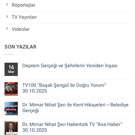
Röportajlar
TV Yayınları
Videolar
SON YAZILAR
Deprem Gerçeği ve Şehirlerin Yeniden İnşası
16
Mar
Yorum
yok
Deprem
Gerçeği
TV100 “Başak Şengül ile Doğru Yorum”
ve
30.10.2025
Şehirlerin
Yeniden
Yorum
İnşası
yok
Dr. Mimar Nihat Şen ile Kent Hikayeleri – Belediye
TV100
“Başak
Gerçeği
Şengül
ile
Yorum
Doğru
yok
Dr. Mimar Nihat Şen Habertürk TV “Ana Haber”
Yorum”
Dr.
30.10.2025
Mimar
30.10.2025
Nihat