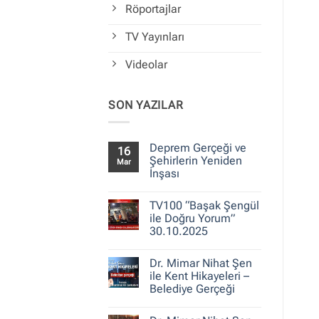
Röportajlar
TV Yayınları
Videolar
SON YAZILAR
Deprem Gerçeği ve
16
Şehirlerin Yeniden
Mar
İnşası
Yorum
yok
TV100 “Başak Şengül
Deprem
Gerçeği
ile Doğru Yorum”
ve
30.10.2025
Şehirlerin
Yeniden
Yorum
İnşası
yok
Dr. Mimar Nihat Şen
TV100
“Başak
ile Kent Hikayeleri –
Şengül
Belediye Gerçeği
ile
Doğru
Yorum
Yorum”
yok