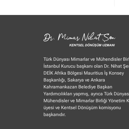
Mimar
Nihat
Şen
Ülke
TV
“Öğle
Ajansı”
22.01.2025
Türk Dünyası Mimarlar ve Mühendisler Birl
İstanbul Kurucu başkanı olan Dr. Nihat Şe
DEİK Afrika Bölgesi Mauritius İş Konsey
Başkanlığı, Sakarya ve Ankara
Kahramankazan Belediye Başkan
Yardımcılıkları yapmış, ayrıca Türk Dünyas
Mühendisler ve Mimarlar Birliği Yönetim 
üyesi ve Kentsel Dönüşüm komisyonu
başkanıdır.