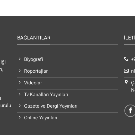
BAĞLANTILAR
İLET
Biyografi
+
iği
n,
Röportajlar
n
Videolar
Ç
N
Tv Kanalları Yayınları
ı
Kurulu
Gazete ve Dergi Yayınları
Online Yayınları