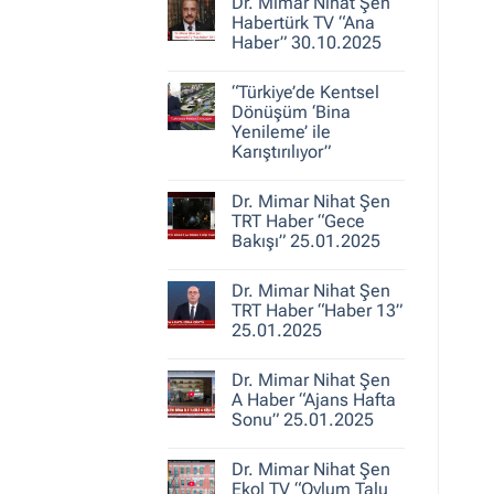
30.10.2025
Dr. Mimar Nihat Şen
Dr.
Mimar
Habertürk TV “Ana
Nihat
Haber” 30.10.2025
Şen
ile
Yorum
Kent
yok
Hikayeleri
“Türkiye’de Kentsel
Dr.
–
Mimar
Dönüşüm ‘Bina
Belediye
Nihat
Yenileme’ ile
Gerçeği
Şen
Karıştırılıyor”
Habertürk
TV
Yorum
“Ana
yok
Haber”
Dr. Mimar Nihat Şen
“Türkiye’de
30.10.2025
Kentsel
TRT Haber “Gece
Dönüşüm
Bakışı” 25.01.2025
‘Bina
Yenileme’
Yorum
ile
yok
Karıştırılıyor”
Dr. Mimar Nihat Şen
Dr.
Mimar
TRT Haber “Haber 13”
Nihat
25.01.2025
Şen
TRT
Yorum
Haber
yok
“Gece
Dr. Mimar Nihat Şen
Dr.
Bakışı”
Mimar
A Haber “Ajans Hafta
25.01.2025
Nihat
Sonu” 25.01.2025
Şen
TRT
Yorum
Haber
yok
“Haber
Dr. Mimar Nihat Şen
Dr.
13”
Mimar
Ekol TV “Oylum Talu