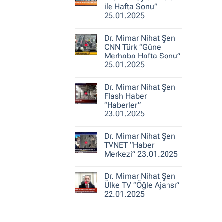
25.01.2025
Nihat
ile Hafta Sonu”
Şen
25.01.2025
A
Haber
Yorum
“Ajans
yok
Hafta
Dr. Mimar Nihat Şen
Dr.
Sonu”
Mimar
CNN Türk “Güne
25.01.2025
Nihat
Merhaba Hafta Sonu”
Şen
25.01.2025
Ekol
TV
Yorum
“Oylum
yok
Talu
Dr. Mimar Nihat Şen
Dr.
ile
Mimar
Flash Haber
Hafta
Nihat
Sonu”
“Haberler”
Şen
25.01.2025
23.01.2025
CNN
Türk
Yorum
“Güne
yok
Merhaba
Dr. Mimar Nihat Şen
Dr.
Hafta
Mimar
TVNET “Haber
Sonu”
Nihat
25.01.2025
Merkezi” 23.01.2025
Şen
Flash
Yorum
Haber
yok
“Haberler”
Dr. Mimar Nihat Şen
Dr.
23.01.2025
Mimar
Ülke TV “Öğle Ajansı”
Nihat
22.01.2025
Şen
TVNET
Yorum
“Haber
yok
Merkezi”
Dr.
23.01.2025