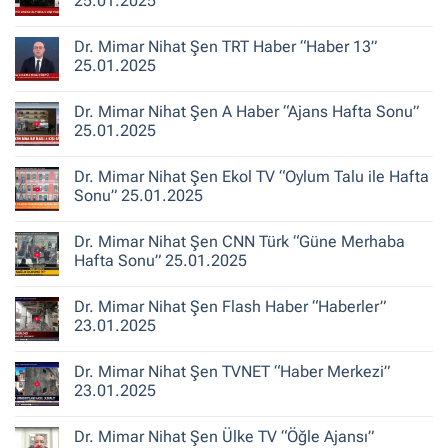
25.01.2025
Haber”
Dönüşüm
30.10.2025
‘Bina
Yorum
Yenileme’
yok
Dr. Mimar Nihat Şen TRT Haber “Haber 13”
ile
Dr.
Karıştırılıyor”
Mimar
25.01.2025
Nihat
Şen
Yorum
TRT
yok
Dr. Mimar Nihat Şen A Haber “Ajans Hafta Sonu”
Haber
Dr.
“Gece
Mimar
25.01.2025
Bakışı”
Nihat
25.01.2025
Şen
Yorum
TRT
yok
Dr. Mimar Nihat Şen Ekol TV “Oylum Talu ile Hafta
Haber
Dr.
“Haber
Mimar
Sonu” 25.01.2025
13”
Nihat
25.01.2025
Şen
Yorum
A
yok
Dr. Mimar Nihat Şen CNN Türk “Güne Merhaba
Haber
Dr.
“Ajans
Mimar
Hafta Sonu” 25.01.2025
Hafta
Nihat
Sonu”
Şen
Yorum
25.01.2025
Ekol
yok
Dr. Mimar Nihat Şen Flash Haber “Haberler”
TV
Dr.
“Oylum
Mimar
23.01.2025
Talu
Nihat
ile
Şen
Yorum
Hafta
CNN
yok
Dr. Mimar Nihat Şen TVNET “Haber Merkezi”
Sonu”
Türk
Dr.
25.01.2025
“Güne
Mimar
23.01.2025
Merhaba
Nihat
Hafta
Şen
Yorum
Sonu”
Flash
yok
Dr. Mimar Nihat Şen Ülke TV “Öğle Ajansı”
25.01.2025
Haber
Dr.