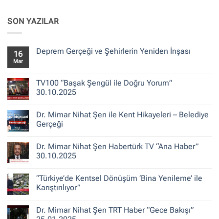
SON YAZILAR
Deprem Gerçeği ve Şehirlerin Yeniden İnşası
16
Mar
Yorum
yok
Deprem
Gerçeği
TV100 “Başak Şengül ile Doğru Yorum”
ve
30.10.2025
Şehirlerin
Yeniden
Yorum
İnşası
yok
Dr. Mimar Nihat Şen ile Kent Hikayeleri – Belediye
TV100
“Başak
Gerçeği
Şengül
ile
Yorum
Doğru
yok
Dr. Mimar Nihat Şen Habertürk TV “Ana Haber”
Yorum”
Dr.
30.10.2025
Mimar
30.10.2025
Nihat
Şen
Yorum
ile
yok
“Türkiye’de Kentsel Dönüşüm ‘Bina Yenileme’ ile
Kent
Dr.
Hikayeleri
Mimar
Karıştırılıyor”
–
Nihat
Belediye
Şen
Yorum
Gerçeği
Habertürk
yok
Dr. Mimar Nihat Şen TRT Haber “Gece Bakışı”
TV
“Türkiye’de
“Ana
Kentsel