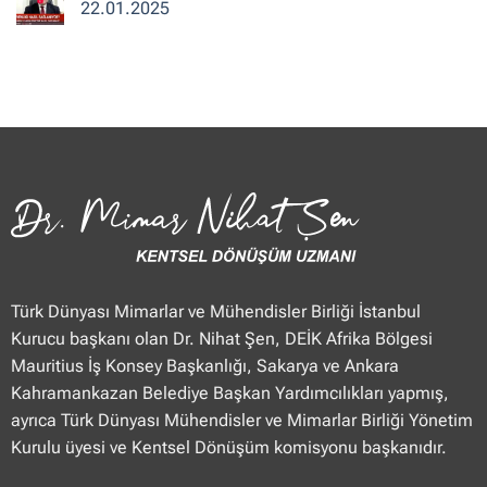
“Haberler”
Mimar
22.01.2025
23.01.2025
Nihat
Şen
Yorum
TVNET
yok
“Haber
Dr.
Merkezi”
Mimar
23.01.2025
Nihat
Şen
Ülke
TV
“Öğle
Ajansı”
22.01.2025
Türk Dünyası Mimarlar ve Mühendisler Birliği İstanbul
Kurucu başkanı olan Dr. Nihat Şen, DEİK Afrika Bölgesi
Mauritius İş Konsey Başkanlığı, Sakarya ve Ankara
Kahramankazan Belediye Başkan Yardımcılıkları yapmış,
ayrıca Türk Dünyası Mühendisler ve Mimarlar Birliği Yönetim
Kurulu üyesi ve Kentsel Dönüşüm komisyonu başkanıdır.