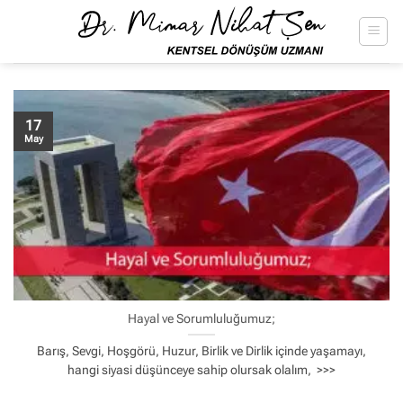
İçeriğe
atla
17
May
Hayal ve Sorumluluğumuz;
Barış, Sevgi, Hoşgörü, Huzur, Birlik ve Dirlik içinde yaşamayı,
hangi siyasi düşünceye sahip olursak olalım, >>>