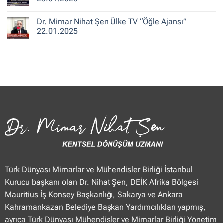
Merhaba
Nihat
Hafta
Şen
Yorum
Sonu”
Flash
yok
Dr. Mimar Nihat Şen Ülke TV “Öğle Ajansı”
25.01.2025
Haber
Dr.
“Haberler”
Mimar
22.01.2025
23.01.2025
Nihat
Şen
Yorum
TVNET
yok
“Haber
Dr.
Merkezi”
Mimar
23.01.2025
Nihat
Şen
Ülke
TV
“Öğle
Ajansı”
22.01.2025
Türk Dünyası Mimarlar ve Mühendisler Birliği İstanbul
Kurucu başkanı olan Dr. Nihat Şen, DEİK Afrika Bölgesi
Mauritius İş Konsey Başkanlığı, Sakarya ve Ankara
Kahramankazan Belediye Başkan Yardımcılıkları yapmış,
ayrıca Türk Dünyası Mühendisler ve Mimarlar Birliği Yönetim