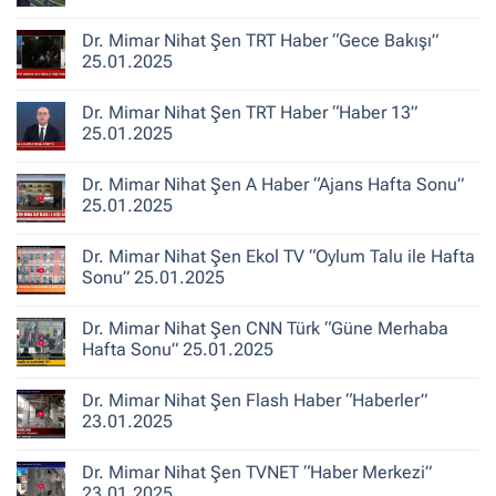
Belediye
Şen
Yorum
Gerçeği
Habertürk
yok
Dr. Mimar Nihat Şen TRT Haber “Gece Bakışı”
TV
“Türkiye’de
“Ana
Kentsel
25.01.2025
Haber”
Dönüşüm
30.10.2025
‘Bina
Yorum
Yenileme’
yok
Dr. Mimar Nihat Şen TRT Haber “Haber 13”
ile
Dr.
Karıştırılıyor”
Mimar
25.01.2025
Nihat
Şen
Yorum
TRT
yok
Dr. Mimar Nihat Şen A Haber “Ajans Hafta Sonu”
Haber
Dr.
“Gece
Mimar
25.01.2025
Bakışı”
Nihat
25.01.2025
Şen
Yorum
TRT
yok
Dr. Mimar Nihat Şen Ekol TV “Oylum Talu ile Hafta
Haber
Dr.
“Haber
Mimar
Sonu” 25.01.2025
13”
Nihat
25.01.2025
Şen
Yorum
A
yok
Dr. Mimar Nihat Şen CNN Türk “Güne Merhaba
Haber
Dr.
“Ajans
Mimar
Hafta Sonu” 25.01.2025
Hafta
Nihat
Sonu”
Şen
Yorum
25.01.2025
Ekol
yok
Dr. Mimar Nihat Şen Flash Haber “Haberler”
TV
Dr.
“Oylum
Mimar
23.01.2025
Talu
Nihat
ile
Şen
Yorum
Hafta
CNN
yok
Dr. Mimar Nihat Şen TVNET “Haber Merkezi”
Sonu”
Türk
Dr.
25.01.2025
“Güne
Mimar
23.01.2025