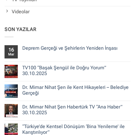
Videolar
SON YAZILAR
Deprem Gerçeği ve Şehirlerin Yeniden İnşası
16
Mar
Yorum
yok
Deprem
Gerçeği
TV100 “Başak Şengül ile Doğru Yorum”
ve
30.10.2025
Şehirlerin
Yeniden
Yorum
İnşası
yok
Dr. Mimar Nihat Şen ile Kent Hikayeleri – Belediye
TV100
“Başak
Gerçeği
Şengül
ile
Yorum
Doğru
yok
Dr. Mimar Nihat Şen Habertürk TV “Ana Haber”
Yorum”
Dr.
30.10.2025
Mimar
30.10.2025
Nihat
Şen
Yorum
ile
yok
“Türkiye’de Kentsel Dönüşüm ‘Bina Yenileme’ ile
Kent
Dr.
Hikayeleri
Mimar
Karıştırılıyor”
–
Nihat