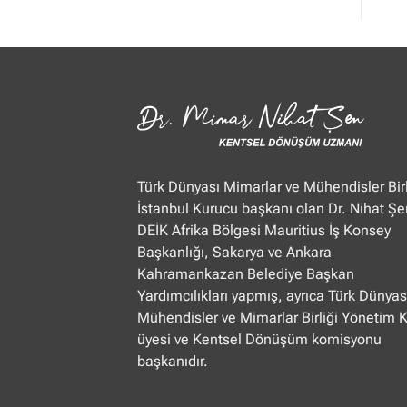
Mimar
Nihat
Şen
Ülke
TV
“Öğle
Ajansı”
22.01.2025
Türk Dünyası Mimarlar ve Mühendisler Birl
İstanbul Kurucu başkanı olan Dr. Nihat Şe
DEİK Afrika Bölgesi Mauritius İş Konsey
Başkanlığı, Sakarya ve Ankara
Kahramankazan Belediye Başkan
Yardımcılıkları yapmış, ayrıca Türk Dünyas
Mühendisler ve Mimarlar Birliği Yönetim 
üyesi ve Kentsel Dönüşüm komisyonu
başkanıdır.