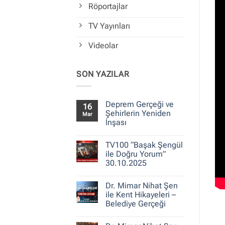
Röportajlar
TV Yayınları
Videolar
SON YAZILAR
Deprem Gerçeği ve
16
Şehirlerin Yeniden
Mar
İnşası
Yorum
yok
TV100 “Başak Şengül
Deprem
Gerçeği
ile Doğru Yorum”
ve
30.10.2025
Şehirlerin
Yeniden
Yorum
İnşası
yok
Dr. Mimar Nihat Şen
TV100
“Başak
ile Kent Hikayeleri –
Şengül
Belediye Gerçeği
ile
Doğru
Yorum
Yorum”
yok