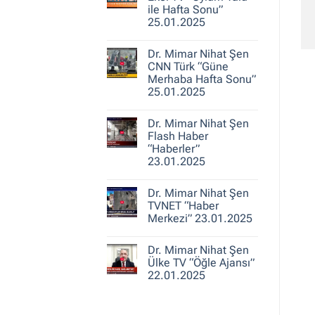
25.01.2025
Nihat
ile Hafta Sonu”
Şen
25.01.2025
A
Haber
Yorum
“Ajans
yok
Hafta
Dr. Mimar Nihat Şen
Dr.
Sonu”
Mimar
CNN Türk “Güne
25.01.2025
Nihat
Merhaba Hafta Sonu”
Şen
25.01.2025
Ekol
TV
Yorum
“Oylum
yok
Talu
Dr. Mimar Nihat Şen
Dr.
ile
Mimar
Flash Haber
Hafta
Nihat
Sonu”
“Haberler”
Şen
25.01.2025
23.01.2025
CNN
Türk
Yorum
“Güne
yok
Merhaba
Dr. Mimar Nihat Şen
Dr.
Hafta
Mimar
TVNET “Haber
Sonu”
Nihat
25.01.2025
Merkezi” 23.01.2025
Şen
Flash
Yorum
Haber
yok
“Haberler”
Dr. Mimar Nihat Şen
Dr.
23.01.2025
Mimar
Ülke TV “Öğle Ajansı”
Nihat
22.01.2025
Şen
TVNET
Yorum
“Haber
yok
Merkezi”
Dr.
23.01.2025