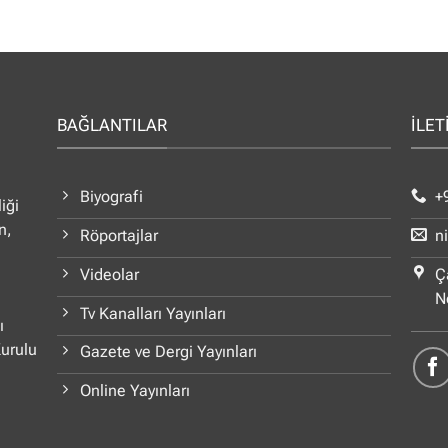
BAĞLANTILAR
İLET
Biyografi
+
iği
n,
Röportajlar
n
Videolar
Ç
N
Tv Kanalları Yayınları
ı
Kurulu
Gazete ve Dergi Yayınları
Online Yayınları