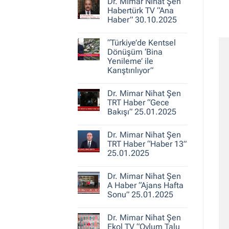
30.10.2025
Dr. Mimar Nihat Şen
Dr.
Mimar
Habertürk TV “Ana
Nihat
Haber” 30.10.2025
Şen
ile
Yorum
Kent
yok
Hikayeleri
“Türkiye’de Kentsel
Dr.
–
Mimar
Dönüşüm ‘Bina
Belediye
Nihat
Yenileme’ ile
Gerçeği
Şen
Karıştırılıyor”
Habertürk
TV
Yorum
“Ana
yok
Haber”
Dr. Mimar Nihat Şen
“Türkiye’de
30.10.2025
Kentsel
TRT Haber “Gece
Dönüşüm
Bakışı” 25.01.2025
‘Bina
Yenileme’
Yorum
ile
yok
Karıştırılıyor”
Dr. Mimar Nihat Şen
Dr.
Mimar
TRT Haber “Haber 13”
Nihat
25.01.2025
Şen
TRT
Yorum
Haber
yok
“Gece
Dr. Mimar Nihat Şen
Dr.
Bakışı”
Mimar
A Haber “Ajans Hafta
25.01.2025
Nihat
Sonu” 25.01.2025
Şen
TRT
Yorum
Haber
yok
“Haber
Dr. Mimar Nihat Şen
Dr.
13”
Mimar
Ekol TV “Oylum Talu